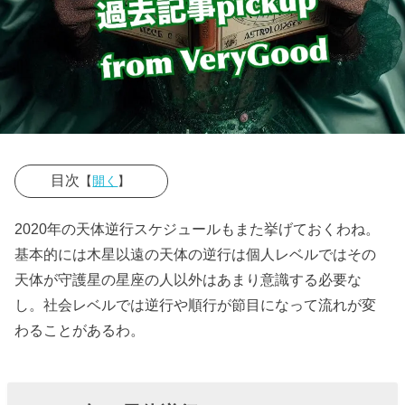
目次
【
開く
】
› ■2020年の天
2020年の天体逆行スケジュールもまた挙げておくわね。
体逆行スケジ
基本的には木星以遠の天体の逆行は個人レベルではその
ュール
天体が守護星の星座の人以外はあまり意識する必要な
し。社会レベルでは逆行や順行が節目になって流れが変
わることがあるわ。