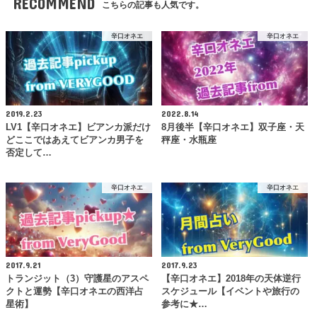
RECOMMEND
こちらの記事も人気です。
辛口オネエ
辛口オネエ
2019.2.23
2022.8.14
LV1【辛口オネエ】ビアンカ派だけ
8月後半【辛口オネエ】双子座・天
どここではあえてビアンカ男子を
秤座・水瓶座
否定して…
辛口オネエ
辛口オネエ
2017.9.21
2017.9.23
トランジット（3）守護星のアスペ
【辛口オネエ】2018年の天体逆行
クトと運勢【辛口オネエの西洋占
スケジュール【イベントや旅行の
星術】
参考に★…