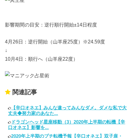
影響期間の目安：逆行順行開始±14日程度
4月26日：逆行開始（山羊座25度）※24.59度
↓
10月4日：順行へ（山羊座22度）
関連記事
【辛口オネエ】みんな違ってみんなダメ。ダメな私で大
丈夫◆努力家のあなた...
ドラゴンヘッド星座移動（3）2020年上半期の転機【辛
口オネエ】影響を...
2020年上半期のプチ転機予報【辛口オネエ】双子座・