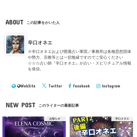
ABOUT
この記事をかいた人
辛口オネエ
※辛口オネエおよび開運占い軍団／事務所は各種思想団体
や勢力、宗教等とは一切無縁ですのでご安心ください
☆☆☆占い師『辛口オネエ』が占い・スピリチュアル情報
を発信。
WebSite
Twitter
Facebook
Instagram
NEW POST
このライターの最新記事
お知らせ
辛口オネエ