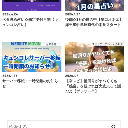
2026.4.24
2026.1.27
ベタ褒め占い☆鑑定受付再開【キ
後編☆1月の世の中【辛口オネエ】
ュンコレ占い】
海王星牡羊座時代の本番スタート
お知らせ
スピリチュアル・オカルト
2026.1.26
2026.1.7
サーバー移転・一時閉鎖のお知ら
【辛スピ】星回りがヤバくても
せ
「感謝」を続ければ大丈夫って話
だよ【ブラザー辛】