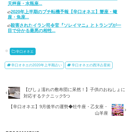
天秤座・水瓶座...
2020年上半期のプチ転機予報【辛口オネエ】蟹座・蠍
座・魚座...
殺害されたイラン司令官『ソレイマニ』とトランプが一
目で分かる最悪の相性...
辛口オネエ
辛口オネエの2020年上半期占い
辛口オネエの西洋占星術
【びしょ濡れの敷布団に呆然！】子供のおねしょに
対応するテクニック5つ
【辛口オネエ】9月後半の運勢◆牡牛座・乙女座・
山羊座