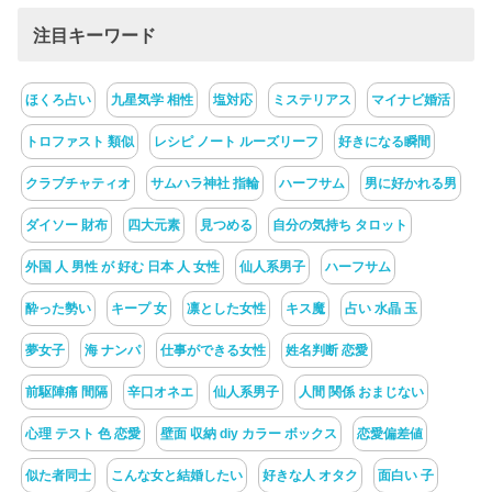
注目キーワード
ほくろ占い
九星気学 相性
塩対応
ミステリアス
マイナビ婚活
トロファスト 類似
レシピ ノート ルーズリーフ
好きになる瞬間
クラブチャティオ
サムハラ神社 指輪
ハーフサム
男に好かれる男
ダイソー 財布
四大元素
見つめる
自分の気持ち タロット
外国 人 男性 が 好む 日本 人 女性
仙人系男子
ハーフサム
酔った勢い
キープ 女
凛とした女性
キス魔
占い 水晶 玉
夢女子
海 ナンパ
仕事ができる女性
姓名判断 恋愛
前駆陣痛 間隔
辛口オネエ
仙人系男子
人間 関係 おまじない
心理 テスト 色 恋愛
壁面 収納 diy カラー ボックス
恋愛偏差値
似た者同士
こんな女と結婚したい
好きな人 オタク
面白い 子