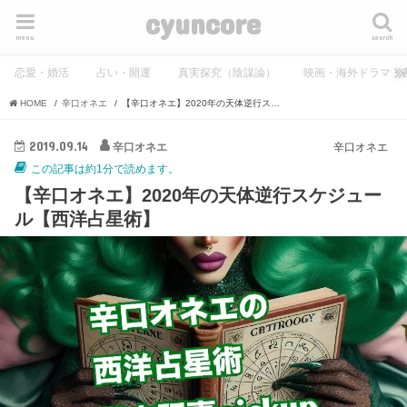
cyuncore
menu
search
恋愛・婚活
占い・開運
真実探究（陰謀論）
映画・海外ドラマ・
HOME
辛口オネエ
【辛口オネエ】2020年の天体逆行スケジュール【西洋占星術】
2019.09.14
辛口オネエ
辛口オネエ
この記事は約1分で読めます。
【辛口オネエ】2020年の天体逆行スケジュー
ル【西洋占星術】