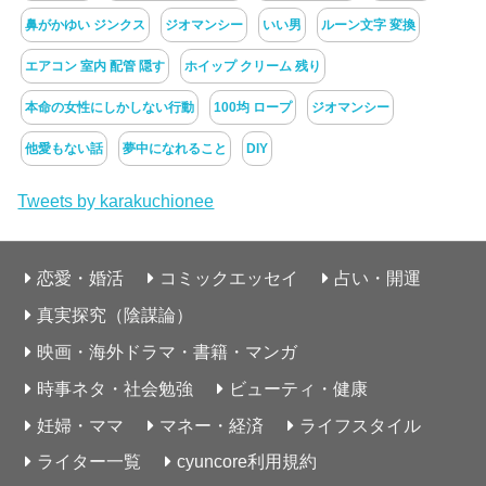
鼻がかゆい ジンクス
ジオマンシー
いい男
ルーン文字 変換
エアコン 室内 配管 隠す
ホイップ クリーム 残り
本命の女性にしかしない行動
100均 ロープ
ジオマンシー
他愛もない話
夢中になれること
DIY
Tweets by karakuchionee
恋愛・婚活
コミックエッセイ
占い・開運
真実探究（陰謀論）
映画・海外ドラマ・書籍・マンガ
時事ネタ・社会勉強
ビューティ・健康
妊婦・ママ
マネー・経済
ライフスタイル
ライター一覧
cyuncore利用規約