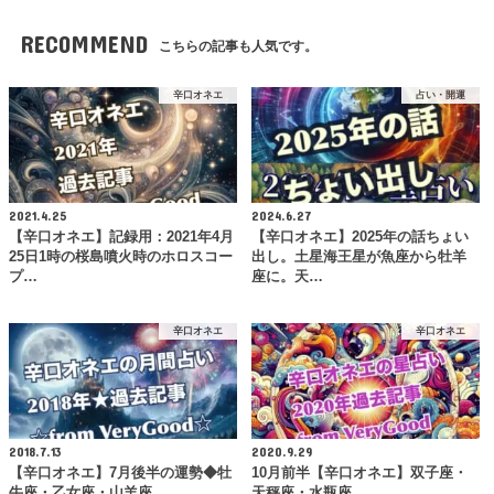
RECOMMEND
こちらの記事も人気です。
辛口オネエ
占い・開運
2021.4.25
2024.6.27
【辛口オネエ】記録用：2021年4月
【辛口オネエ】2025年の話ちょい
25日1時の桜島噴火時のホロスコー
出し。土星海王星が魚座から牡羊
プ…
座に。天…
辛口オネエ
辛口オネエ
2018.7.13
2020.9.29
【辛口オネエ】7月後半の運勢◆牡
10月前半【辛口オネエ】双子座・
牛座・乙女座・山羊座
天秤座・水瓶座