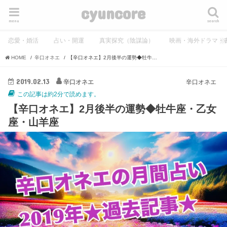
cyuncore
menu
search
恋愛・婚活
占い・開運
真実探究（陰謀論）
映画・海外ドラマ・
HOME
辛口オネエ
【辛口オネエ】2月後半の運勢◆牡牛座・乙女座・山羊座
2019.02.13
辛口オネエ
辛口オネエ
この記事は約2分で読めます。
【辛口オネエ】2月後半の運勢◆牡牛座・乙女
座・山羊座