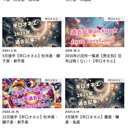
辛口オネエ
辛口オネエ
2021.4.14
2015.10.4
4月後半【辛口オネエ】牡羊座・獅
2016年の厄年一覧表【男女別】厄
子座・射手座
年は怖くない！【辛口オネエ】
辛口オネエ
辛口オネエ
2020.12.14
2021.4.14
12月後半【辛口オネエ】牡羊座・
4月後半【辛口オネエ】蟹座・蠍
獅子座・射手座
座・魚座