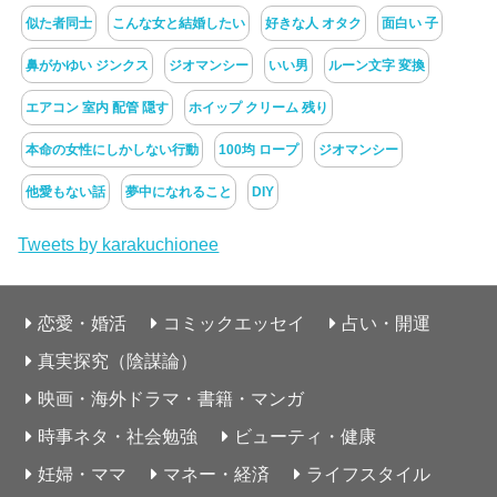
似た者同士
こんな女と結婚したい
好きな人 オタク
面白い 子
鼻がかゆい ジンクス
ジオマンシー
いい男
ルーン文字 変換
エアコン 室内 配管 隠す
ホイップ クリーム 残り
本命の女性にしかしない行動
100均 ロープ
ジオマンシー
他愛もない話
夢中になれること
DIY
Tweets by karakuchionee
恋愛・婚活
コミックエッセイ
占い・開運
真実探究（陰謀論）
映画・海外ドラマ・書籍・マンガ
時事ネタ・社会勉強
ビューティ・健康
妊婦・ママ
マネー・経済
ライフスタイル