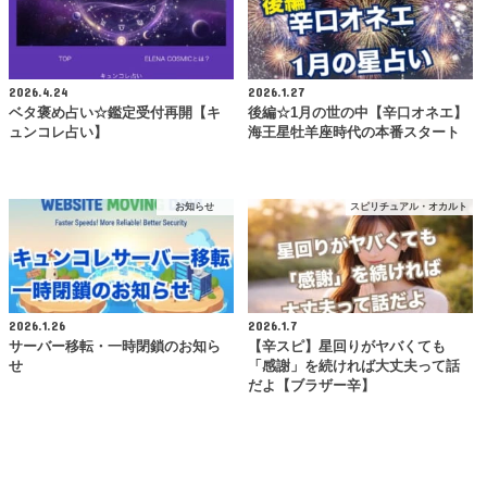
2026.4.24
2026.1.27
ベタ褒め占い☆鑑定受付再開【キ
後編☆1月の世の中【辛口オネエ】
ュンコレ占い】
海王星牡羊座時代の本番スタート
お知らせ
スピリチュアル・オカルト
2026.1.26
2026.1.7
サーバー移転・一時閉鎖のお知ら
【辛スピ】星回りがヤバくても
せ
「感謝」を続ければ大丈夫って話
だよ【ブラザー辛】