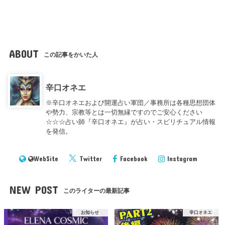
ABOUT
この記事をかいた人
辛口オネエ
※辛口オネエおよび開運占い軍団／事務所は各種思想団体
や勢力、宗教等とは一切無縁ですのでご安心ください
☆☆☆占い師『辛口オネエ』が占い・スピリチュアル情報
を発信。
WebSite
Twitter
Facebook
Instagram
NEW POST
このライターの最新記事
お知らせ
辛口オネエ