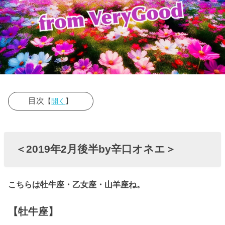
目次
【
開く
】
› ＜2019年2月
後半by辛口オ
＜2019年2月後半by辛口オネエ＞
ネエ＞
こちらは牡牛座・乙女座・山羊座ね。
【牡牛座】