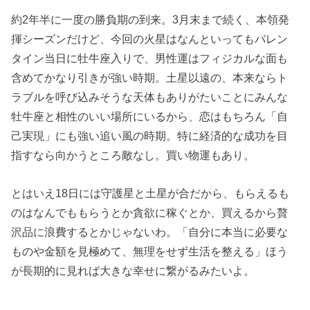
約2年半に一度の勝負期の到来。3月末まで続く、本領発
揮シーズンだけど、今回の火星はなんといってもバレン
タイン当日に牡牛座入りで、男性運はフィジカルな面も
含めてかなり引きが強い時期。土星以遠の、本来ならト
ラブルを呼び込みそうな天体もありがたいことにみんな
牡牛座と相性のいい場所にいるから、恋はもちろん「自
己実現」にも強い追い風の時期。特に経済的な成功を目
指すなら向かうところ敵なし。買い物運もあり。
とはいえ18日には守護星と土星が合だから、もらえるも
のはなんでももらうとか貪欲に稼ぐとか、買えるから贅
沢品に浪費するとかじゃないわ。「自分に本当に必要な
ものや金額を見極めて、無理をせず生活を整える」ほう
が長期的に見れば大きな幸せに繋がるみたいよ。