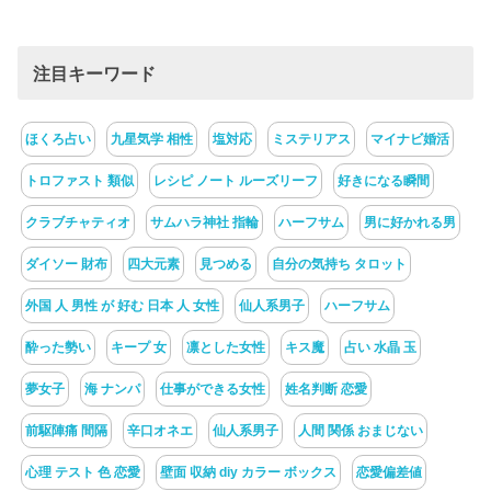
注目キーワード
ほくろ占い
九星気学 相性
塩対応
ミステリアス
マイナビ婚活
トロファスト 類似
レシピ ノート ルーズリーフ
好きになる瞬間
クラブチャティオ
サムハラ神社 指輪
ハーフサム
男に好かれる男
ダイソー 財布
四大元素
見つめる
自分の気持ち タロット
外国 人 男性 が 好む 日本 人 女性
仙人系男子
ハーフサム
酔った勢い
キープ 女
凛とした女性
キス魔
占い 水晶 玉
夢女子
海 ナンパ
仕事ができる女性
姓名判断 恋愛
前駆陣痛 間隔
辛口オネエ
仙人系男子
人間 関係 おまじない
心理 テスト 色 恋愛
壁面 収納 diy カラー ボックス
恋愛偏差値