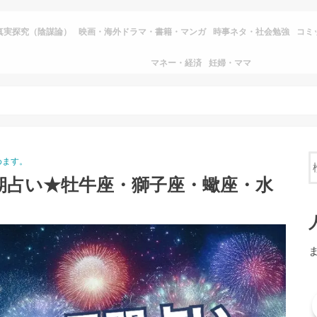
真実探究（陰謀論）
映画・海外ドラマ・書籍・マンガ
時事ネタ・社会勉強
コミ
マネー・経済
妊婦・ママ
めます。
半期占い★牡牛座・獅子座・蠍座・水