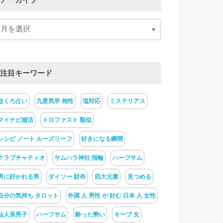
アーカイブ
注目キーワード
ほくろ占い
九星気学 相性
塩対応
ミステリアス
マイナビ婚活
トロファスト 類似
レシピ ノート ルーズリーフ
好きになる瞬間
クラブチャティオ
サムハラ神社 指輪
ハーフサム
男に好かれる男
ダイソー 財布
四大元素
見つめる
自分の気持ち タロット
外国 人 男性 が 好む 日本 人 女性
仙人系男子
ハーフサム
酔った勢い
キープ 女