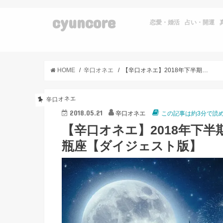
cyuncore
恋愛・婚活
占い・開運
HOME
辛口オネエ
【辛口オネエ】2018年下半期占い★牡牛座・獅子座・蠍座・水瓶座【ダイジェスト版】
辛口オネエ
2018.05.21
辛口オネエ
この記事は約3分で読
【辛口オネエ】2018年下
瓶座【ダイジェスト版】