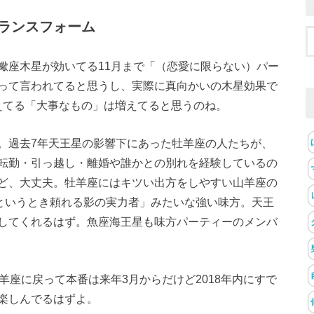
ランスフォーム
蠍座木星が効いてる11月まで「（恋愛に限らない）パー
って言われてると思うし、実際に真向かいの木星効果で
抱えてる「大事なもの」は増えてると思うのね。
。過去7年天王星の影響下にあった牡羊座の人たちが、
転勤・引っ越し・離婚や誰かとの別れを経験しているの
ど、大丈夫。牡羊座にはキツい出方をしやすい山羊座の
ざというとき頼れる影の実力者」みたいな強い味方。天王
してくれるはず。魚座海王星も味方パーティーのメンバ
羊座に戻って本番は来年3月からだけど2018年内にすで
楽しんでるはずよ。