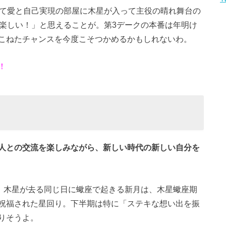
って愛と自己実現の部屋に木星が入って主役の晴れ舞台の
生楽しい！」と思えることが。第3デークの本番は年明け
こねたチャンスを今度こそつかめるかもしれないわ。
！
人との交流を楽しみながら、新しい時代の新しい自分を
日。木星が去る同じ日に蠍座で起きる新月は、木星蠍座期
祝福された星回り。下半期は特に「ステキな想い出を振
りそうよ。