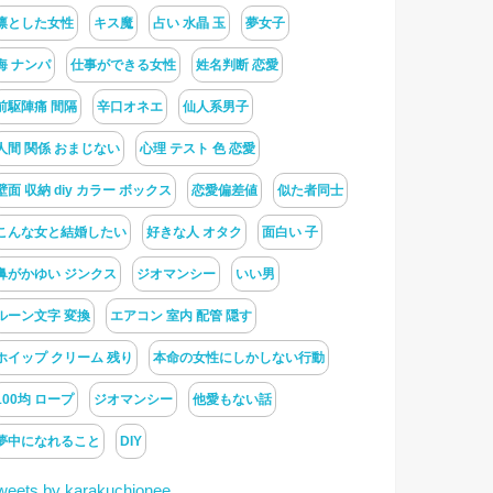
凛とした女性
キス魔
占い 水晶 玉
夢女子
海 ナンパ
仕事ができる女性
姓名判断 恋愛
前駆陣痛 間隔
辛口オネエ
仙人系男子
人間 関係 おまじない
心理 テスト 色 恋愛
壁面 収納 diy カラー ボックス
恋愛偏差値
似た者同士
こんな女と結婚したい
好きな人 オタク
面白い 子
鼻がかゆい ジンクス
ジオマンシー
いい男
ルーン文字 変換
エアコン 室内 配管 隠す
ホイップ クリーム 残り
本命の女性にしかしない行動
100均 ロープ
ジオマンシー
他愛もない話
夢中になれること
DIY
weets by karakuchionee