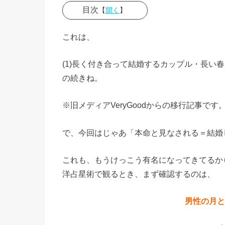
目次
【
開く
】
»
これは、
■「
太陽
(1)長く付き合って結婚するカップル・長い
星座
の続きね。
の相
※旧メディアVeryGoodからの移行記事
性占
い」
で、今回はじゃあ「本命と見なされる＝結婚
は意
味が
これも、もうけっこう有名になってきてるか
ない
洋占星術で観るとき、まず確認するのは、
の
男性の月と
か？