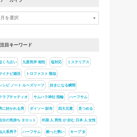
アーカイブ
注目キーワード
ほくろ占い
九星気学 相性
塩対応
ミステリアス
マイナビ婚活
トロファスト 類似
レシピ ノート ルーズリーフ
好きになる瞬間
クラブチャティオ
サムハラ神社 指輪
ハーフサム
男に好かれる男
ダイソー 財布
四大元素
見つめる
自分の気持ち タロット
外国 人 男性 が 好む 日本 人 女性
仙人系男子
ハーフサム
酔った勢い
キープ 女