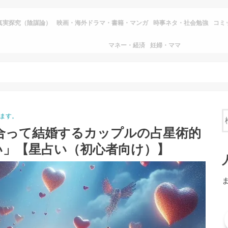
真実探究（陰謀論）
映画・海外ドラマ・書籍・マンガ
時事ネタ・社会勉強
コミ
マネー・経済
妊婦・ママ
ます。
き合って結婚するカップルの占星術的
い」【星占い（初心者向け）】