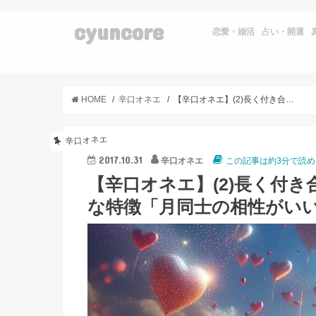
cyuncore
恋愛・婚活
占い・開運
HOME
辛口オネエ
【辛口オネエ】(2)長く付き合って結婚するカップルの占星術的な特徴「月同士の相性がいい」【星占い（初心者向け）】
辛口オネエ
2017.10.31
辛口オネエ
この記事は約3分で読め
【辛口オネエ】(2)長く付
な特徴「月同士の相性がい