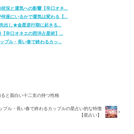
状況と運気への影響【辛口オネ...
何座にいるかで運気は変わる【...
先出し★金星逆行期に起きる...
【辛口オネエの西洋占星術】...
ップル・長い春で終わるカッ...
！】知ると面白い十二支の持つ性格
カップル・長い春で終わるカップルの星占い的な特徴
【星占い】