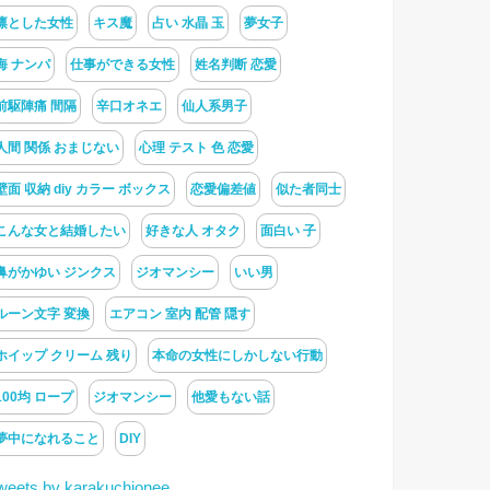
凛とした女性
キス魔
占い 水晶 玉
夢女子
海 ナンパ
仕事ができる女性
姓名判断 恋愛
前駆陣痛 間隔
辛口オネエ
仙人系男子
人間 関係 おまじない
心理 テスト 色 恋愛
壁面 収納 diy カラー ボックス
恋愛偏差値
似た者同士
こんな女と結婚したい
好きな人 オタク
面白い 子
鼻がかゆい ジンクス
ジオマンシー
いい男
ルーン文字 変換
エアコン 室内 配管 隠す
ホイップ クリーム 残り
本命の女性にしかしない行動
100均 ロープ
ジオマンシー
他愛もない話
夢中になれること
DIY
weets by karakuchionee