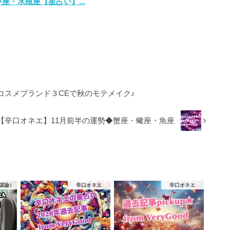
座・水瓶座【星占い】...
韓国コスメブランド３CEで秋のモテメイク♪
【辛口オネエ】11月前半の運勢◆蟹座・蠍座・魚座
謀論）
辛口オネエ
辛口オネエ