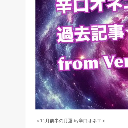
＜11月前半の月運 by辛口オネエ＞