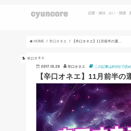
cyuncore
恋愛・婚活
占い・開運
HOME
辛口オネエ
【辛口オネエ】11月前半の運勢◆牡羊座・獅子座・射手座
辛口オネエ
2017.10.28
辛口オネエ
この記事は約3分で読
【辛口オネエ】11月前半の