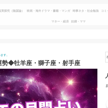
真実探究（陰謀論）
映画・海外ドラマ・書籍・マンガ
時事ネタ・社会勉強
コミ
マネー・経済
妊婦・ママ
めます。
運勢◆牡羊座・獅子座・射手座