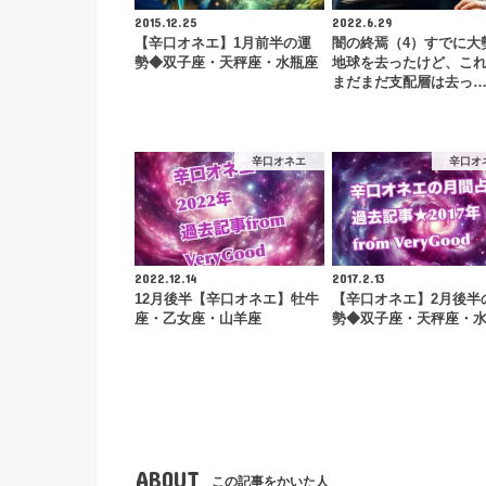
2015.12.25
2022.6.29
【辛口オネエ】1月前半の運
闇の終焉（4）すでに大
勢◆双子座・天秤座・水瓶座
地球を去ったけど、こ
まだまだ支配層は去っ
辛口オネエ
辛口オ
2022.12.14
2017.2.13
12月後半【辛口オネエ】牡牛
【辛口オネエ】2月後半
座・乙女座・山羊座
勢◆双子座・天秤座・
ABOUT
この記事をかいた人