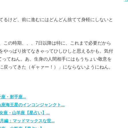
てるけど、前に進むにはどんどん捨てて身軽にしないと
、この時期、、、7日以降は特に、これまで必要だから
をやっぱり捨てなきゃってひしひしと思えるかも。気付
てってねん。あ、生身の人間相手にはもうちょい敬意を
に戻ってきた（ギャァー！）」にならないようにねん。
・射手座...
座海王星のインコンジャンクト...
座・山羊座【星占い】...
月編：マッドマックスな世...