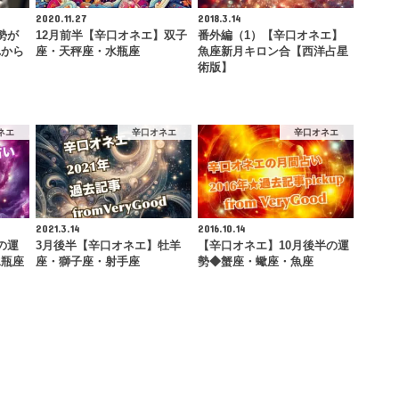
2020.11.27
2018.3.14
勢が
12月前半【辛口オネエ】双子
番外編（1）【辛口オネエ】
れから
座・天秤座・水瓶座
魚座新月キロン合【西洋占星
…
術版】
ネエ
辛口オネエ
辛口オネエ
2021.3.14
2016.10.14
の運
3月後半【辛口オネエ】牡羊
【辛口オネエ】10月後半の運
水瓶座
座・獅子座・射手座
勢◆蟹座・蠍座・魚座