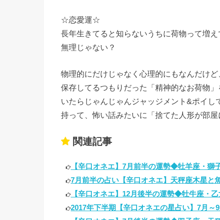
☆恋愛運☆
長年生きてると知らないうちに荷物って増え
無理じゃない？
物理的にだけじゃなく心理的にもなんだけど
保存してるつもりだった「精神的なお荷物」
いたらじゃんじゃんジャッジメント&ポイし
持って、怖い話みたいに「捨てた人形が部屋
関連記事
【辛口オネエ】7月前半の運勢◆牡羊座・獅子座
7月前半の占い【辛口オネエ】天秤座木星と魚
【辛口オネエ】12月後半の運勢◆牡牛座・乙女
2017年下半期【辛口オネエの星占い】7月～9