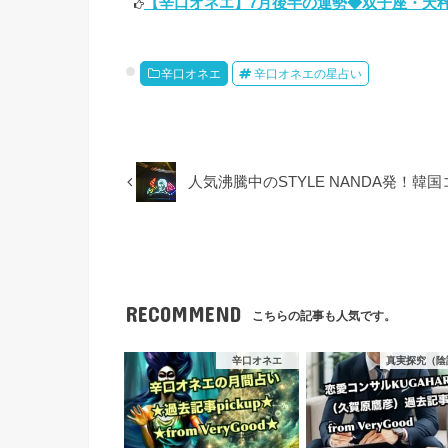
【辛口オネエ】7月後半の運勢◆双子座・天秤
辛口オネエ
辛口オネエの星占い
人気沸騰中のSTYLE NANDA発！
RECOMMEND
こちらの記事も人気です。
辛口オネエ
真実探究（陰