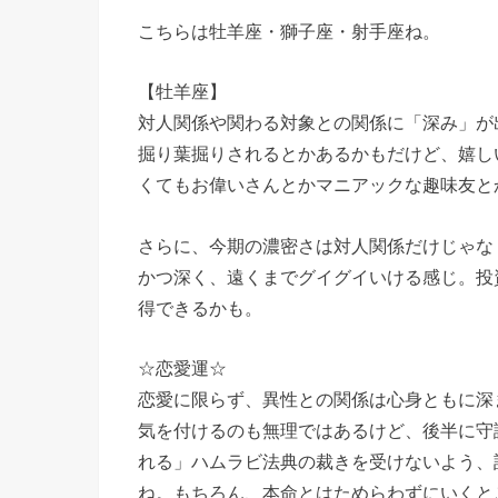
こちらは牡羊座・獅子座・射手座ね。
【牡羊座】
対人関係や関わる対象との関係に「深み」が
掘り葉掘りされるとかあるかもだけど、嬉し
くてもお偉いさんとかマニアックな趣味友と
さらに、今期の濃密さは対人関係だけじゃな
かつ深く、遠くまでグイグイいける感じ。投
得できるかも。
☆恋愛運☆
恋愛に限らず、異性との関係は心身ともに深
気を付けるのも無理ではあるけど、後半に守
れる」ハムラビ法典の裁きを受けないよう、
ね。もちろん、本命とはためらわずにいくと