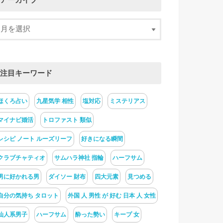
アーカイブ
注目キーワード
ほくろ占い
九星気学 相性
塩対応
ミステリアス
マイナビ婚活
トロファスト 類似
レシピ ノート ルーズリーフ
好きになる瞬間
クラブチャティオ
サムハラ神社 指輪
ハーフサム
男に好かれる男
ダイソー 財布
四大元素
見つめる
自分の気持ち タロット
外国 人 男性 が 好む 日本 人 女性
仙人系男子
ハーフサム
酔った勢い
キープ 女