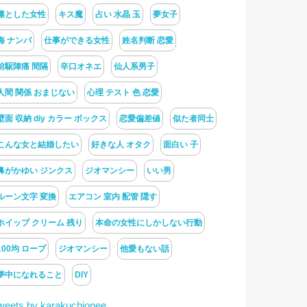
凛とした女性
キス魔
占い 水晶 玉
夢女子
海 ナンパ
仕事ができる女性
姓名判断 恋愛
前駆陣痛 間隔
辛口オネエ
仙人系男子
人間 関係 おまじない
心理 テスト 色 恋愛
壁面 収納 diy カラー ボックス
恋愛偏差値
似た者同士
こんな女と結婚したい
好きな人 オタク
面白い 子
鼻がかゆい ジンクス
ジオマンシー
いい男
ルーン文字 変換
エアコン 室内 配管 隠す
ホイップ クリーム 残り
本命の女性にしかしない行動
100均 ロープ
ジオマンシー
他愛もない話
夢中になれること
DIY
weets by karakuchionee