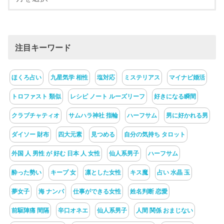
注目キーワード
ほくろ占い
九星気学 相性
塩対応
ミステリアス
マイナビ婚活
トロファスト 類似
レシピ ノート ルーズリーフ
好きになる瞬間
クラブチャティオ
サムハラ神社 指輪
ハーフサム
男に好かれる男
ダイソー 財布
四大元素
見つめる
自分の気持ち タロット
外国 人 男性 が 好む 日本 人 女性
仙人系男子
ハーフサム
酔った勢い
キープ 女
凛とした女性
キス魔
占い 水晶 玉
夢女子
海 ナンパ
仕事ができる女性
姓名判断 恋愛
前駆陣痛 間隔
辛口オネエ
仙人系男子
人間 関係 おまじない