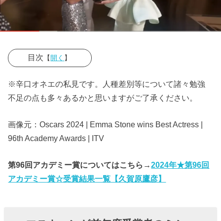
目次
【
開く
】
› エマストーン
※辛口オネエの私見です。人種差別等について諸々勉強
が前年度受賞
不足の点も多々あるかと思いますがご了承ください。
者のミシェル
ヨーを無視し
画像元：Oscars 2024 | Emma Stone wins Best Actress |
96th Academy Awards | ITV
て親友ジェニ
ファーローレ
第96回アカデミー賞についてはこちら→
2024年★第96回
ンスと歓
アカデミー賞☆受賞結果一覧【久賀原鷹彦】
喜！？
› エマストーン
の行動はアジ