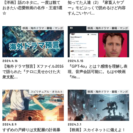
【洋画】話のネタに。一度は観て
知ってた人達（2）『家畜人ヤプ
おきたい恋愛映画の名作・王道5選
ー』モビぶっくで読めるけど内容
☆
すんごいヤバ…
映画・海外ドラマ・書籍・マンガ
映画・海外ドラマ・書籍・マンガ
2024.4.16
2024.5.15
【海外ドラマ預言】Xファイル2016
『GPT-4o』とは？感情を理解し表
で語られた『テロに見せかけた大
現、音声会話可能に。もはや映画
衆支配…
『He…
スピリチュアル・オカルト
映画・海外ドラマ・書籍・マンガ
2024.8.9
2024.3.1
すずめの戸締りは支配層の計画暴
【映画】スカイネットに備えよ！