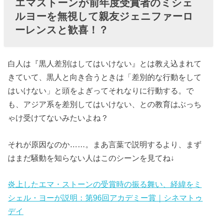
エマストーンが前年度受賞者のミシェ
ア人差別なの
ルヨーを無視して親友ジェニファーロ
か、ミシェル
ーレンスと歓喜！？
が「気を遣っ
た」からなの
白人は『黒人差別はしてはいけない』とは教え込まれて
か？
きていて、黒人と向き合うときは「差別的な行動をして
› ロバートダウ
はいけない」と頭をよぎってそれなりに行動する。で
ニーJr.もやら
も、アジア系を差別してはいけない、との教育はぶっち
かしたのね
ゃけ受けてないみたいよね？
それが原因なのか……。まあ言葉で説明するより、まず
はまだ騒動を知らない人はこのシーンを見てね↓
炎上したエマ・ストーンの受賞時の振る舞い、経緯をミ
シェル・ヨーが説明：第96回アカデミー賞｜シネマトゥ
デイ