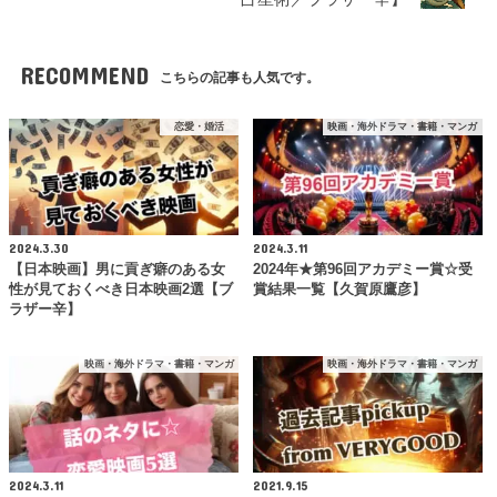
RECOMMEND
こちらの記事も人気です。
恋愛・婚活
映画・海外ドラマ・書籍・マンガ
2024.3.30
2024.3.11
【日本映画】男に貢ぎ癖のある女
2024年★第96回アカデミー賞☆受
性が見ておくべき日本映画2選【ブ
賞結果一覧【久賀原鷹彦】
ラザー辛】
映画・海外ドラマ・書籍・マンガ
映画・海外ドラマ・書籍・マンガ
2024.3.11
2021.9.15