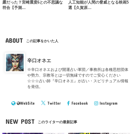
露だった？宮崎震度6との不思議な
人工知能が人間の脅威となる映画5
符合【予測…
選【久賀原…
ABOUT
この記事をかいた人
辛口オネエ
※辛口オネエおよび開運占い軍団／事務所は各種思想団体
や勢力、宗教等とは一切無縁ですのでご安心ください
☆☆☆占い師『辛口オネエ』が占い・スピリチュアル情報
を発信。
WebSite
Twitter
Facebook
Instagram
NEW POST
このライターの最新記事