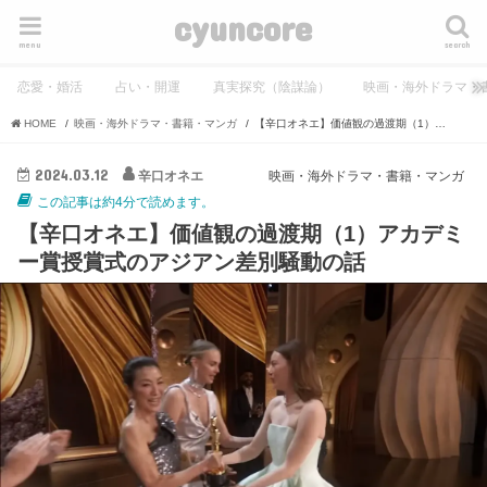
cyuncore
menu
search
恋愛・婚活
占い・開運
真実探究（陰謀論）
映画・海外ドラマ・
HOME
映画・海外ドラマ・書籍・マンガ
【辛口オネエ】価値観の過渡期（1）アカデミー賞授賞式のアジアン差別騒動の話
2024.03.12
辛口オネエ
映画・海外ドラマ・書籍・マンガ
この記事は約4分で読めます。
【辛口オネエ】価値観の過渡期（1）アカデミ
ー賞授賞式のアジアン差別騒動の話