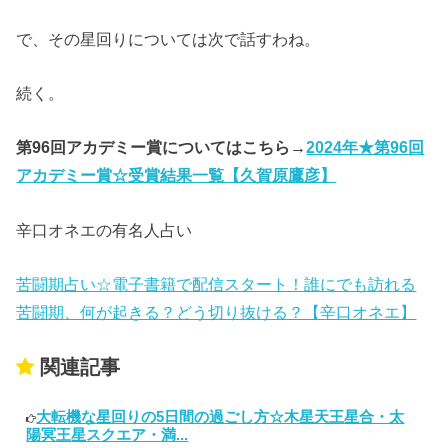
で、その星回りについては次で話すわね。
続く。
第96回アカデミー賞についてはこちら→
2024年★第96回
アカデミー賞☆受賞結果一覧【久賀原鷹彦】
辛口オネエの有名人占い
苦闘期占い☆電子書籍で配信スタート！誰にでも訪れる
苦闘期、何が起きる？どう切り抜ける？【辛口オネエ】
関連記事
大転機な星回りの5日間の過ごし方☆木星天王星合・太
陽冥王星スクエア・満...