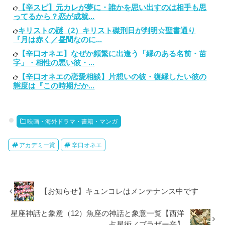
【辛スピ】元カレが夢に・誰かを思い出すのは相手も思
ってるから？恋が成就...
キリストの謎（2）キリスト磔刑日が判明☆聖書通り
『月は赤く／昼間なのに...
【辛口オネエ】なぜか頻繁に出逢う「縁のある名前・苗
字」・相性の悪い彼・...
【辛口オネエの恋愛相談】片想いの彼・復縁したい彼の
態度は『この時期だか...
映画・海外ドラマ・書籍・マンガ
アカデミー賞
辛口オネエ
【お知らせ】キュンコレはメンテナンス中です
星座神話と象意（12）魚座の神話と象意一覧【西洋
占星術／ブラザー辛】