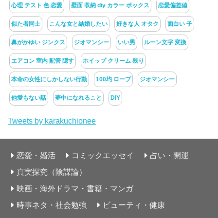
心理 テスト 色 恋愛
壁面 収納 diy カラー ボックス
恋愛偏差値
似た者同士
こんな女と結婚したい
好きな人 オタク
面白い 子
鼻がかゆい ジンクス
ジオマンシー
いい男
ルーン文字 変換
エアコン 室内 配管 隠す
ホイップ クリーム 残り
本命の女性にしかしない行動
100均 ロープ
ジオマンシー
他愛もない話
夢中になれること
DIY
Tweets by karakuchionee
恋愛・婚活
コミックエッセイ
占い・開運
真実探究（陰謀論）
映画・海外ドラマ・書籍・マンガ
時事ネタ・社会勉強
ビューティ・健康