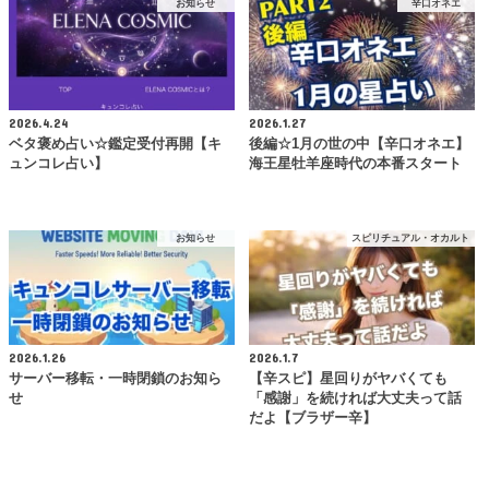
お知らせ
辛口オネエ
2026.4.24
2026.1.27
ベタ褒め占い☆鑑定受付再開【キ
後編☆1月の世の中【辛口オネエ】
ュンコレ占い】
海王星牡羊座時代の本番スタート
お知らせ
スピリチュアル・オカルト
2026.1.26
2026.1.7
サーバー移転・一時閉鎖のお知ら
【辛スピ】星回りがヤバくても
せ
「感謝」を続ければ大丈夫って話
だよ【ブラザー辛】