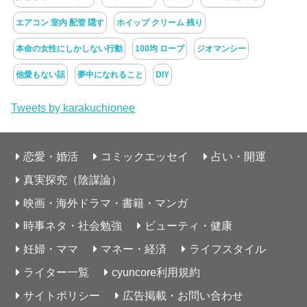
エアコン 室内 配管 隠す
ホイップ クリーム 残り
本命の女性にしかしない行動
100均 ロープ
ジオマンシー
他愛もない話
夢中になれること
DIY
Tweets by karakuchionee
恋愛・婚活
コミックエッセイ
占い・開運
真実探究（陰謀論）
映画・海外ドラマ・書籍・マンガ
時事ネタ・社会勉強
ビューティ・健康
妊婦・ママ
マネー・経済
ライフスタイル
ライター一覧
cyuncore利用規約
サイトポリシー
広告掲載・お問い合わせ