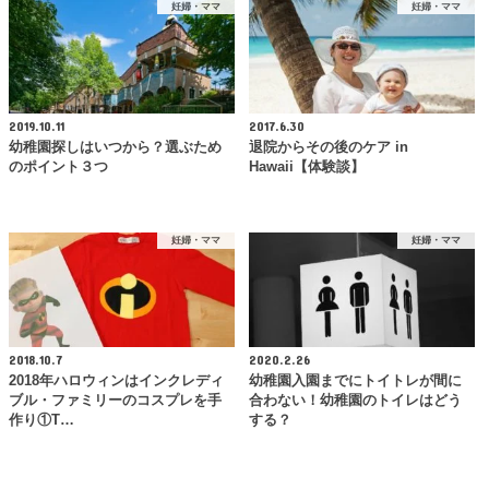
妊婦・ママ
妊婦・ママ
2019.10.11
2017.6.30
幼稚園探しはいつから？選ぶため
退院からその後のケア in
のポイント３つ
Hawaii【体験談】
妊婦・ママ
妊婦・ママ
2018.10.7
2020.2.26
2018年ハロウィンはインクレディ
幼稚園入園までにトイトレが間に
ブル・ファミリーのコスプレを手
合わない！幼稚園のトイレはどう
作り①T…
する？