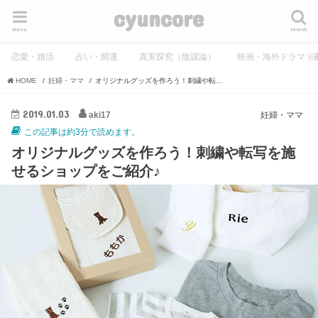
cyuncore
menu
search
恋愛・婚活
占い・開運
真実探究（陰謀論）
映画・海外ドラマ・
HOME
妊婦・ママ
オリジナルグッズを作ろう！刺繍や転写を施せるショップをご紹介♪
2019.01.03
aki17
妊婦・ママ
この記事は約3分で読めます。
オリジナルグッズを作ろう！刺繍や転写を施
せるショップをご紹介♪