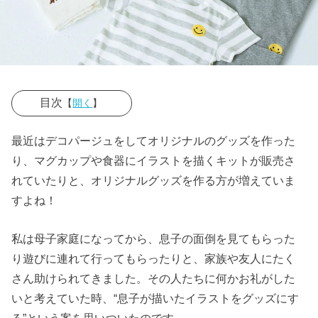
目次
【
開く
】
› 無印良品の刺
最近はデコパージュをしてオリジナルのグッズを作った
繍工房
り、マグカップや食器にイラストを描くキットが販売さ
› UNIQLO
れていたりと、オリジナルグッズを作る方が増えていま
すよね！
CUSTOMIZE
› gramsのこま
私は母子家庭になってから、息子の面倒を見てもらった
もり
り遊びに連れて行ってもらったりと、家族や友人にたく
› おわりに
さん助けられてきました。その人たちに何かお礼がした
いと考えていた時、“息子が描いたイラストをグッズにす
る”という案を思いついたのです。