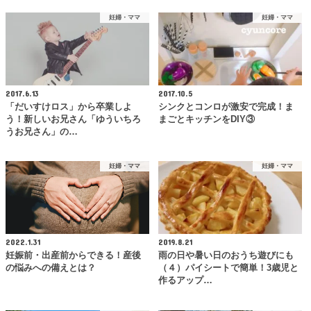
妊婦・ママ
妊婦・ママ
2017.6.13
2017.10.5
「だいすけロス」から卒業しよ
シンクとコンロが激安で完成！ま
う！新しいお兄さん「ゆういちろ
まごとキッチンをDIY③
うお兄さん」の…
妊婦・ママ
妊婦・ママ
2022.1.31
2019.8.21
妊娠前・出産前からできる！産後
雨の日や暑い日のおうち遊びにも
の悩みへの備えとは？
（４）パイシートで簡単！3歳児と
作るアップ…