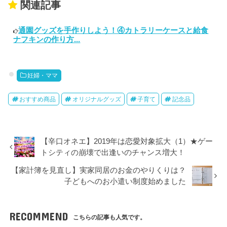
関連記事
通園グッズを手作りしよう！④カトラリーケースと給食
ナフキンの作り方...
妊婦・ママ
おすすめ商品
オリジナルグッズ
子育て
記念品
【辛口オネエ】2019年は恋愛対象拡大（1）★ゲー
トシティの崩壊で出逢いのチャンス増大！
【家計簿を見直し】実家同居のお金のやりくりは？
子どもへのお小遣い制度始めました
RECOMMEND
こちらの記事も人気です。