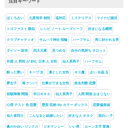
注目キーワード
ほくろ占い
九星気学 相性
塩対応
ミステリアス
マイナビ婚活
トロファスト 類似
レシピ ノート ルーズリーフ
好きになる瞬間
クラブチャティオ
サムハラ神社 指輪
ハーフサム
男に好かれる男
ダイソー 財布
四大元素
見つめる
自分の気持ち タロット
外国 人 男性 が 好む 日本 人 女性
仙人系男子
ハーフサム
酔った勢い
キープ 女
凛とした女性
キス魔
占い 水晶 玉
夢女子
海 ナンパ
仕事ができる女性
姓名判断 恋愛
前駆陣痛 間隔
辛口オネエ
仙人系男子
人間 関係 おまじない
心理 テスト 色 恋愛
壁面 収納 diy カラー ボックス
恋愛偏差値
似た者同士
こんな女と結婚したい
好きな人 オタク
面白い 子
鼻がかゆい ジンクス
ジオマンシー
いい男
ルーン文字 変換