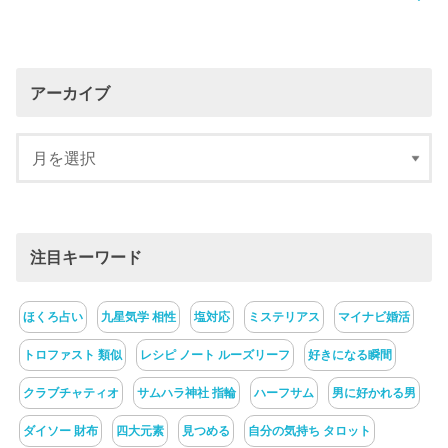
アーカイブ
注目キーワード
ほくろ占い
九星気学 相性
塩対応
ミステリアス
マイナビ婚活
トロファスト 類似
レシピ ノート ルーズリーフ
好きになる瞬間
クラブチャティオ
サムハラ神社 指輪
ハーフサム
男に好かれる男
ダイソー 財布
四大元素
見つめる
自分の気持ち タロット