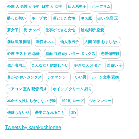
外国 人 男性 が 好む 日本 人 女性
仙人系男子
ハーフサム
酔った勢い
キープ 女
凛とした女性
キス魔
占い 水晶 玉
夢女子
海 ナンパ
仕事ができる女性
姓名判断 恋愛
前駆陣痛 間隔
辛口オネエ
仙人系男子
人間 関係 おまじない
心理 テスト 色 恋愛
壁面 収納 diy カラー ボックス
恋愛偏差値
似た者同士
こんな女と結婚したい
好きな人 オタク
面白い 子
鼻がかゆい ジンクス
ジオマンシー
いい男
ルーン文字 変換
エアコン 室内 配管 隠す
ホイップ クリーム 残り
本命の女性にしかしない行動
100均 ロープ
ジオマンシー
他愛もない話
夢中になれること
DIY
Tweets by karakuchionee