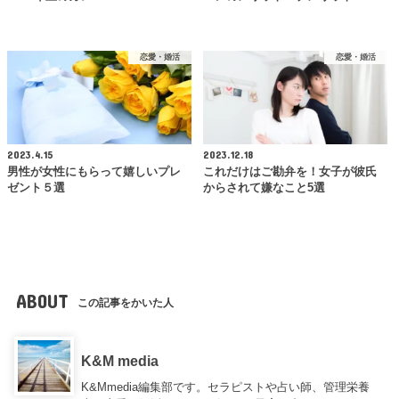
恋愛・婚活
恋愛・婚活
2023.4.15
2023.12.18
男性が女性にもらって嬉しいプレ
これだけはご勘弁を！女子が彼氏
ゼント５選
からされて嫌なこと5選
ABOUT
この記事をかいた人
K&M media
K&Mmedia編集部です。セラピストや占い師、管理栄養