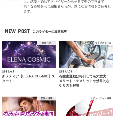
士、恋愛・婚活アドバイザーから子育て中のママまで！
様々な経験をもつ編集者たちが、気になる情報をご紹介し
ます。
NEW POST
このライターの最新記事
お知らせ
ライフスタイル
2026.4.7
2024.1.31
新メディア【ELENA COSMIC】ス
有酸素運動は毎日しても大丈夫！
タート！
メリット・デメリットや効果的な
やり方を解説
恋愛・婚活
ビューティ・健康