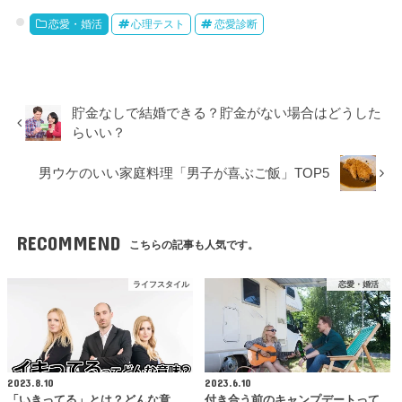
恋愛・婚活
心理テスト
恋愛診断
貯金なしで結婚できる？貯金がない場合はどうした
らいい？
男ウケのいい家庭料理「男子が喜ぶご飯」TOP5
RECOMMEND
こちらの記事も人気です。
ライフスタイル
恋愛・婚活
2023.8.10
2023.6.10
「いきってる」とは？どんな意
付き合う前のキャンプデートって