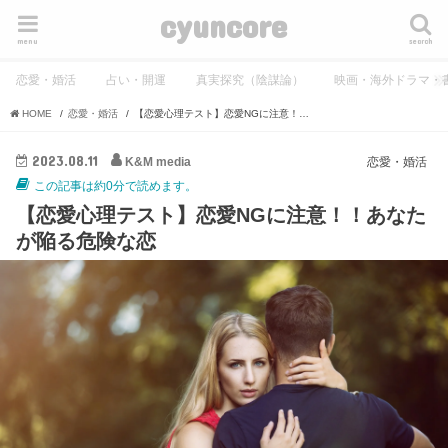
cyuncore
menu
search
恋愛・婚活
占い・開運
真実探究（陰謀論）
映画・海外ドラマ・
HOME
恋愛・婚活
【恋愛心理テスト】恋愛NGに注意！！あなたが陥る危険な恋
2023.08.11
K&M media
恋愛・婚活
この記事は約0分で読めます。
【恋愛心理テスト】恋愛NGに注意！！あなた
が陥る危険な恋