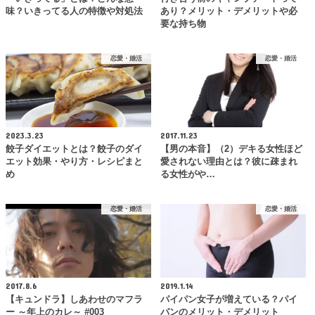
味？いきってる人の特徴や対処法
あり？メリット・デメリットや必
要な持ち物
恋愛・婚活
恋愛・婚活
2023.3.23
2017.11.23
餃子ダイエットとは？餃子のダイ
【男の本音】（2）デキる女性ほど
エット効果・やり方・レシピまと
愛されない理由とは？彼に疎まれ
め
る女性がや…
恋愛・婚活
恋愛・婚活
2017.8.6
2019.1.14
【キュンドラ】しあわせのマフラ
パイパン女子が増えている？パイ
ー ～年上のカレ～ #003
パンのメリット・デメリット