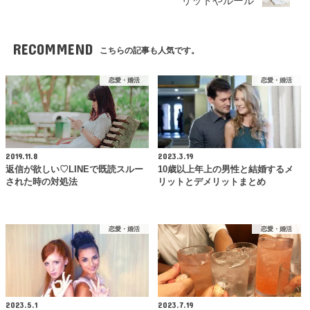
リットやルール
RECOMMEND
こちらの記事も人気です。
恋愛・婚活
恋愛・婚活
2019.11.8
2023.3.19
返信が欲しい♡LINEで既読スルー
10歳以上年上の男性と結婚するメ
された時の対処法
リットとデメリットまとめ
恋愛・婚活
恋愛・婚活
2023.5.1
2023.7.19