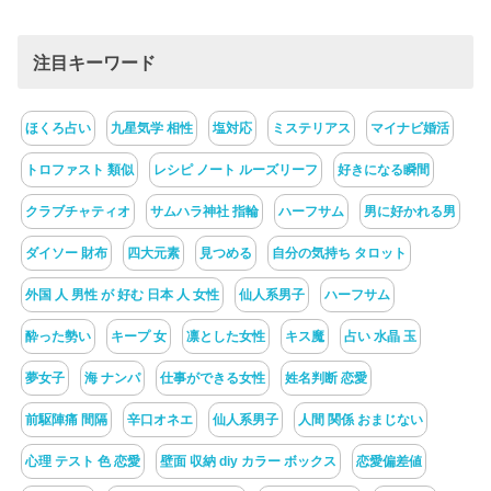
注目キーワード
ほくろ占い
九星気学 相性
塩対応
ミステリアス
マイナビ婚活
トロファスト 類似
レシピ ノート ルーズリーフ
好きになる瞬間
クラブチャティオ
サムハラ神社 指輪
ハーフサム
男に好かれる男
ダイソー 財布
四大元素
見つめる
自分の気持ち タロット
外国 人 男性 が 好む 日本 人 女性
仙人系男子
ハーフサム
酔った勢い
キープ 女
凛とした女性
キス魔
占い 水晶 玉
夢女子
海 ナンパ
仕事ができる女性
姓名判断 恋愛
前駆陣痛 間隔
辛口オネエ
仙人系男子
人間 関係 おまじない
心理 テスト 色 恋愛
壁面 収納 diy カラー ボックス
恋愛偏差値