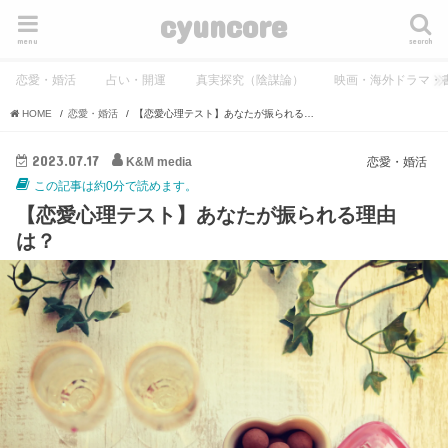
cyuncore
menu
search
恋愛・婚活
占い・開運
真実探究（陰謀論）
映画・海外ドラマ・
HOME
恋愛・婚活
【恋愛心理テスト】あなたが振られる理由は？
2023.07.17
K&M media
恋愛・婚活
この記事は約0分で読めます。
【恋愛心理テスト】あなたが振られる理由
は？