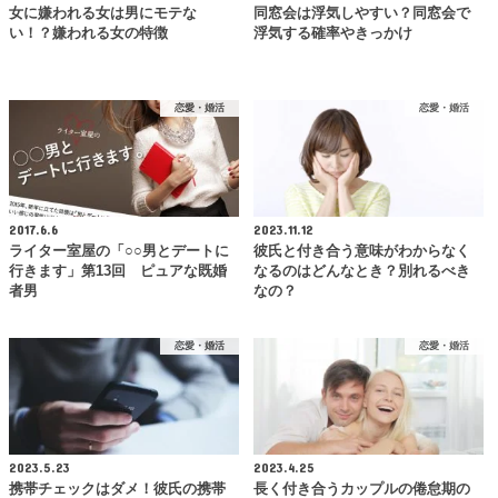
女に嫌われる女は男にモテな
同窓会は浮気しやすい？同窓会で
い！？嫌われる女の特徴
浮気する確率やきっかけ
恋愛・婚活
恋愛・婚活
2017.6.6
2023.11.12
ライター室屋の「○○男とデートに
彼氏と付き合う意味がわからなく
行きます」第13回 ピュアな既婚
なるのはどんなとき？別れるべき
者男
なの？
恋愛・婚活
恋愛・婚活
2023.5.23
2023.4.25
携帯チェックはダメ！彼氏の携帯
長く付き合うカップルの倦怠期の