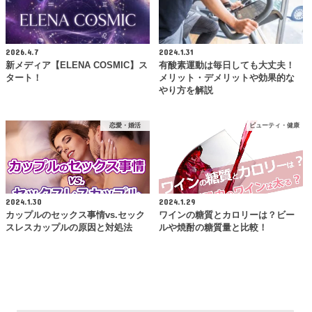
2026.4.7
2024.1.31
新メディア【ELENA COSMIC】ス
有酸素運動は毎日しても大丈夫！
タート！
メリット・デメリットや効果的な
やり方を解説
恋愛・婚活
ビューティ・健康
2024.1.30
2024.1.29
カップルのセックス事情vs.セック
ワインの糖質とカロリーは？ビー
スレスカップルの原因と対処法
ルや焼酎の糖質量と比較！