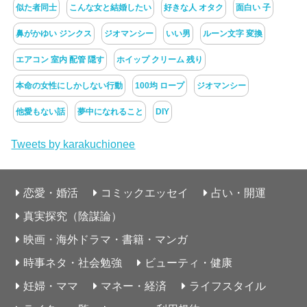
似た者同士
こんな女と結婚したい
好きな人 オタク
面白い 子
鼻がかゆい ジンクス
ジオマンシー
いい男
ルーン文字 変換
エアコン 室内 配管 隠す
ホイップ クリーム 残り
本命の女性にしかしない行動
100均 ロープ
ジオマンシー
他愛もない話
夢中になれること
DIY
Tweets by karakuchionee
恋愛・婚活
コミックエッセイ
占い・開運
真実探究（陰謀論）
映画・海外ドラマ・書籍・マンガ
時事ネタ・社会勉強
ビューティ・健康
妊婦・ママ
マネー・経済
ライフスタイル