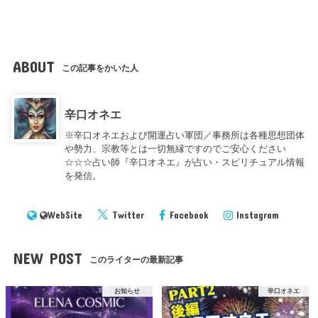
ABOUT
この記事をかいた人
辛口オネエ
※辛口オネエおよび開運占い軍団／事務所は各種思想団体
や勢力、宗教等とは一切無縁ですのでご安心ください
☆☆☆占い師『辛口オネエ』が占い・スピリチュアル情報
を発信。
WebSite
Twitter
Facebook
Instagram
NEW POST
このライターの最新記事
お知らせ
辛口オネエ