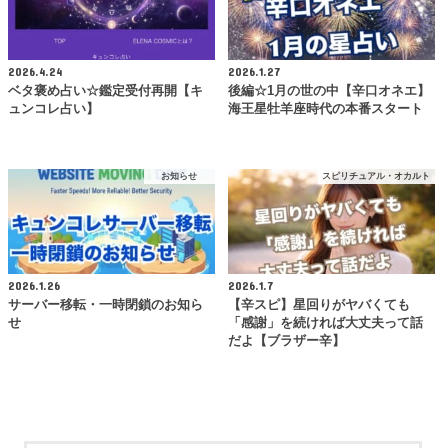
2026.4.24
2026.1.27
ベタ褒め占い☆鑑定受付再開【キ
後編☆1月の世の中【辛口オネエ】
ュンコレ占い】
海王星牡羊座時代の本番スタート
お知らせ
スピリチュアル・オカルト
2026.1.26
2026.1.7
サーバー移転・一時閉鎖のお知ら
【辛スピ】星回りがヤバくても
せ
「感謝」を続ければ大丈夫って話
だよ【ブラザー辛】