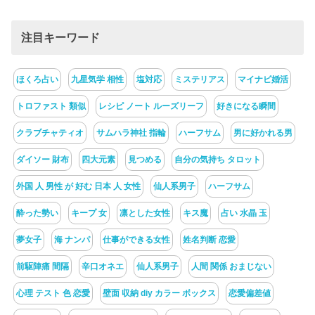
注目キーワード
ほくろ占い
九星気学 相性
塩対応
ミステリアス
マイナビ婚活
トロファスト 類似
レシピ ノート ルーズリーフ
好きになる瞬間
クラブチャティオ
サムハラ神社 指輪
ハーフサム
男に好かれる男
ダイソー 財布
四大元素
見つめる
自分の気持ち タロット
外国 人 男性 が 好む 日本 人 女性
仙人系男子
ハーフサム
酔った勢い
キープ 女
凛とした女性
キス魔
占い 水晶 玉
夢女子
海 ナンパ
仕事ができる女性
姓名判断 恋愛
前駆陣痛 間隔
辛口オネエ
仙人系男子
人間 関係 おまじない
心理 テスト 色 恋愛
壁面 収納 diy カラー ボックス
恋愛偏差値