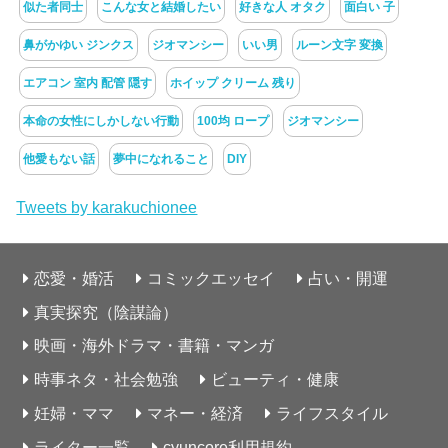
似た者同士
こんな女と結婚したい
好きな人 オタク
面白い 子
鼻がかゆい ジンクス
ジオマンシー
いい男
ルーン文字 変換
エアコン 室内 配管 隠す
ホイップ クリーム 残り
本命の女性にしかしない行動
100均 ロープ
ジオマンシー
他愛もない話
夢中になれること
DIY
Tweets by karakuchionee
恋愛・婚活
コミックエッセイ
占い・開運
真実探究（陰謀論）
映画・海外ドラマ・書籍・マンガ
時事ネタ・社会勉強
ビューティ・健康
妊婦・ママ
マネー・経済
ライフスタイル
ライター一覧
cyuncore利用規約