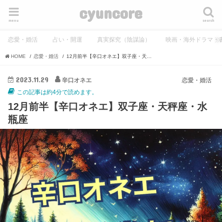
cyuncore
menu
search
恋愛・婚活
占い・開運
真実探究（陰謀論）
映画・海外ドラマ・
HOME
恋愛・婚活
12月前半【辛口オネエ】双子座・天秤座・水瓶座
2023.11.29
辛口オネエ
恋愛・婚活
この記事は約4分で読めます。
12月前半【辛口オネエ】双子座・天秤座・水
瓶座