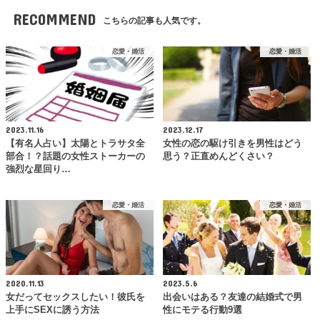
RECOMMEND
こちらの記事も人気です。
恋愛・婚活
恋愛・婚活
2023.11.16
2023.12.17
【有名人占い】太陽とトラサタ全
女性の恋の駆け引きを男性はどう
部合！？話題の女性ストーカーの
思う？正直めんどくさい？
強烈な星回り…
恋愛・婚活
恋愛・婚活
2020.11.13
2023.5.6
女だってセックスしたい！彼氏を
出会いはある？友達の結婚式で男
上手にSEXに誘う方法
性にモテる行動9選