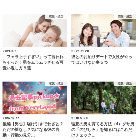
恋愛・婚活
恋愛・婚活
2019.8.6
2023.11.28
「フェラ上手すぎ♡」って言われ
彼とのお泊りデートで女性がやっ
ちゃった！男をムラムラさせる可
てはいけない事５つ
愛い返し方８選
恋愛・婚活
恋愛・婚活
2016.12.17
2018.5.28
後編【男心】駆け引きでわざと？
理想の男を育てる方法（4）ダサ男
ただの脈なし？気になる彼の言
の「のびしろ」を知るにはこれだ
動・行動の見分…
けチェック…