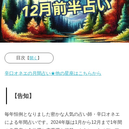
目次
【
開く
】
» 【告知】
辛口オネエの月間占い★他の星座はこちらから
» ＜2023年12
月前半by辛口
オネエ＞
【告知】
» 【双子座】
» 【天秤座】
毎年恒例となりました密かな人気の占い師・辛口オネエ
» 【水瓶座】
による年間占いです。2024年版は1月から12月まで1年間
» 【告知】