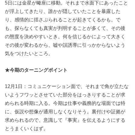
5日には金星が蠍座に移動。それまで水面下にあったこと
が浮上してきたり、誰かが隠していたことを暴露した
り、感情的に揺さぶられることが起きてくるかも。で
も、探らなくても真実が判明することが多くて、その後
の態度を決めやすいとき。何を信じるかによって大きく
その後が変わるから、嘘や誤誘導に引っかからないよう
気をつけたいところ。
★今期のターニングポイント
12月1日：コミュニケーション面で、それまで角が立たな
いようフワッとさせていた部分をはっきりすることが求
められる時期に入る。今期は仕事や義務的な場面では特
に、仮説や想像が通用しなくなりそう。裏付けや証拠が
求められるので、意識して『事実』を伝えるようにする
とうまくいくはず。