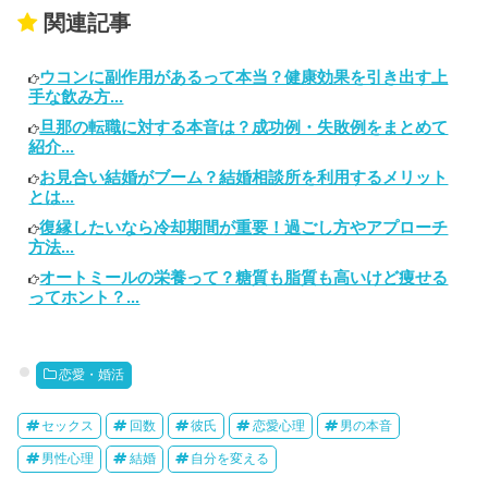
関連記事
ウコンに副作用があるって本当？健康効果を引き出す上
手な飲み方...
旦那の転職に対する本音は？成功例・失敗例をまとめて
紹介...
お見合い結婚がブーム？結婚相談所を利用するメリット
とは...
復縁したいなら冷却期間が重要！過ごし方やアプローチ
方法...
オートミールの栄養って？糖質も脂質も高いけど痩せる
ってホント？...
恋愛・婚活
セックス
回数
彼氏
恋愛心理
男の本音
男性心理
結婚
自分を変える