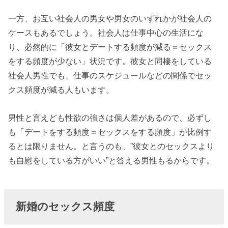
クス頻
一方、お互い社会人の男女や男女のいずれかが社会人の
度】
ケースもあるでしょう。社会人は仕事中心の生活にな
› 最後に
り、必然的に「彼女とデートする頻度が減る＝セックス
をする頻度が少ない」状況です。彼女と同棲をしている
社会人男性でも、仕事のスケジュールなどの関係でセッ
クス頻度が減る人もいます。
男性と言えども性欲の強さは個人差があるので、必ずし
も「デートをする頻度＝セックスをする頻度」が比例す
るとは限りません。と言うのも、”彼女とのセックスより
も自慰をしている方がいい”と答える男性もるからです。
新婚のセックス頻度