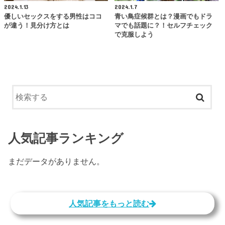
2024.1.13
2024.1.7
優しいセックスをする男性はココ
青い鳥症候群とは？漫画でもドラ
が違う！見分け方とは
マでも話題に？！セルフチェック
で克服しよう
人気記事ランキング
まだデータがありません。
人気記事をもっと読む