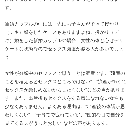
す。
新婚カップルの中には、先にお子さんができて授かり
（デキ）婚をしたケースもありますよね。授かり（デ
キ）婚をした新婚カップルの場合、女性の体と心はデリ
ケートな状態なのでセックス頻度が減る人が多いでしょ
う。
女性が妊娠中のセックスで思うことは流産です。“流産の
ことを考えるとセックスどころではない“、”流産が怖くて
セックスが楽しめないからしたくない“などの声がありま
す。また、出産後もセックスをする気になれない女性も
少なくありません。よくある理由は、”出産後の体調が思
わしくない“、”子育てで疲れている“、”性的な目で自分を
見てくる夫がうっとおしい“などの声があります。