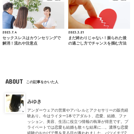
2023.7.4
2023.3.21
セックスレスはカウンセリングで
まだ終わりじゃない！振られた後
解消！流れや注意点
の過ごし方でチャンスを掴む方法
ABOUT
この記事をかいた人
みゆき
アンダーウェアの営業やアパレルとアクセサリーの販売経
験あり。今はライター1本でアダルト、恋愛、結婚、ファ
ッション、美容、生活に役立つ情報の執筆が得意です。プ
ライベートでは恋愛も結婚も散々な結果に…。濃厚な恋愛
経験のおかげで男を見る目が養われました。バツイチで2