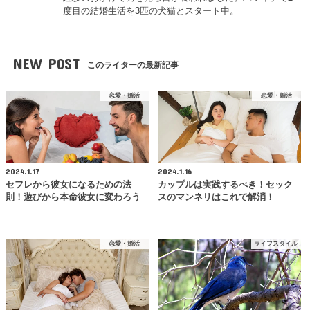
度目の結婚生活を3匹の犬猫とスタート中。
NEW POST
このライターの最新記事
恋愛・婚活
恋愛・婚活
2024.1.17
2024.1.16
セフレから彼女になるための法
カップルは実践するべき！セック
則！遊びから本命彼女に変わろう
スのマンネリはこれで解消！
恋愛・婚活
ライフスタイル