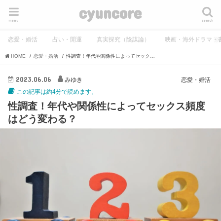
cyuncore
menu
search
恋愛・婚活
占い・開運
真実探究（陰謀論）
映画・海外ドラマ・
HOME
恋愛・婚活
性調査！年代や関係性によってセックス頻度はどう変わる？
2023.06.06
みゆき
恋愛・婚活
この記事は約4分で読めます。
性調査！年代や関係性によってセックス頻度
はどう変わる？