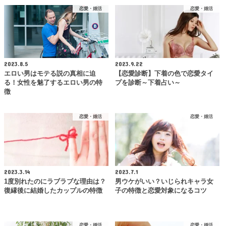
恋愛・婚活
恋愛・婚活
2023.8.5
2023.9.22
エロい男はモテる説の真相に迫
【恋愛診断】下着の色で恋愛タイ
る！女性を魅了するエロい男の特
プを診断～下着占い～
徴
恋愛・婚活
恋愛・婚活
2023.3.14
2023.7.1
1度別れたのにラブラブな理由は？
男ウケがいい？いじられキャラ女
復縁後に結婚したカップルの特徴
子の特徴と恋愛対象になるコツ
恋愛・婚活
恋愛・婚活