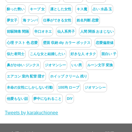
酔った勢い
キープ 女
凛とした女性
キス魔
占い 水晶 玉
夢女子
海 ナンパ
仕事ができる女性
姓名判断 恋愛
前駆陣痛 間隔
辛口オネエ
仙人系男子
人間 関係 おまじない
心理 テスト 色 恋愛
壁面 収納 diy カラー ボックス
恋愛偏差値
似た者同士
こんな女と結婚したい
好きな人 オタク
面白い 子
鼻がかゆい ジンクス
ジオマンシー
いい男
ルーン文字 変換
エアコン 室内 配管 隠す
ホイップ クリーム 残り
本命の女性にしかしない行動
100均 ロープ
ジオマンシー
他愛もない話
夢中になれること
DIY
Tweets by karakuchionee