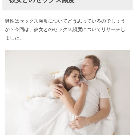
» 【妊娠
中と出
男性はセックス頻度についてどう思っているのでしょう
産後の
か？今回は、彼女とのセックス頻度についてリサーチし
セック
ました。
ス頻
度】
› 40代既婚者の
セックス頻度
› 同棲（恋人）
のセックス頻
度
» 【同棲
1年未満
のセッ
クス頻