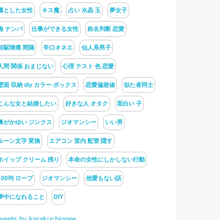
凛とした女性
キス魔
占い 水晶 玉
夢女子
海 ナンパ
仕事ができる女性
姓名判断 恋愛
前駆陣痛 間隔
辛口オネエ
仙人系男子
人間 関係 おまじない
心理 テスト 色 恋愛
壁面 収納 diy カラー ボックス
恋愛偏差値
似た者同士
こんな女と結婚したい
好きな人 オタク
面白い 子
鼻がかゆい ジンクス
ジオマンシー
いい男
ルーン文字 変換
エアコン 室内 配管 隠す
ホイップ クリーム 残り
本命の女性にしかしない行動
100均 ロープ
ジオマンシー
他愛もない話
夢中になれること
DIY
weets by karakuchionee