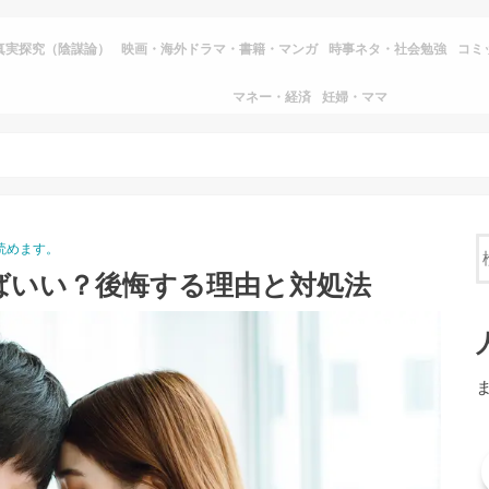
真実探究（陰謀論）
映画・海外ドラマ・書籍・マンガ
時事ネタ・社会勉強
コミ
マネー・経済
妊婦・ママ
読めます。
ばいい？後悔する理由と対処法