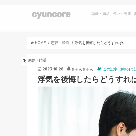
cyuncore
恋愛・婚活
占い・開運
HOME
恋愛・婚活
浮気を後悔したらどうすればいい？後悔する理由と対処法
恋愛・婚活
2023.10.28
きゃんきゃん
この記事は約4分で
浮気を後悔したらどうすれ