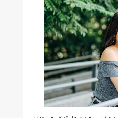
絶
対
に
誰
に
も
言
わ
な
い
»
3
、
相
談