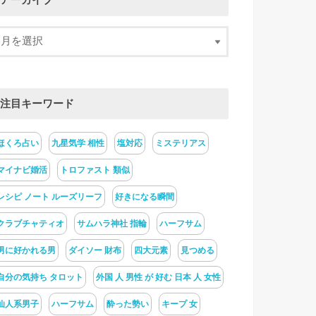
アーカイブ
注目キーワード
ほくろ占い
九星気学 相性
塩対応
ミステリアス
マイナビ婚活
トロファスト 類似
レシピ ノート ルーズリーフ
好きになる瞬間
クラブチャティオ
サムハラ神社 指輪
ハーフサム
男に好かれる男
ダイソー 財布
四大元素
見つめる
自分の気持ち タロット
外国 人 男性 が 好む 日本 人 女性
仙人系男子
ハーフサム
酔った勢い
キープ 女