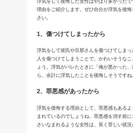
浮
浮気をして後悔した女性はやはり多かったで
理由をご紹介します。ぜひ自分が浮気を後悔
気
さい。
を
後
1、傷つけてしまったから
悔
し
浮気をして彼氏や旦那さんを傷つけてしまっ
て
人を傷つけてしまうことで、かわいそうなこ
な
ょう。浮気がバレたときに「俺が悪かった、
い
ら、余計に浮気したことを後悔しそうですね
理
由
2、罪悪感があったから
› 浮気を
浮気を後悔する理由として、罪悪感もあるよ
後悔した
まれているのでしょうね。罪悪感を消す前に
時はどう
さいなまれるような女性は、長く苦しい状況
すればい