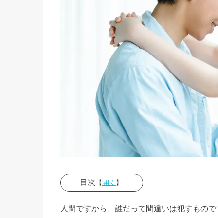
目次
【
開く
】
› 浮気を
人間ですから、誰だって間違いは犯すもので
して後悔