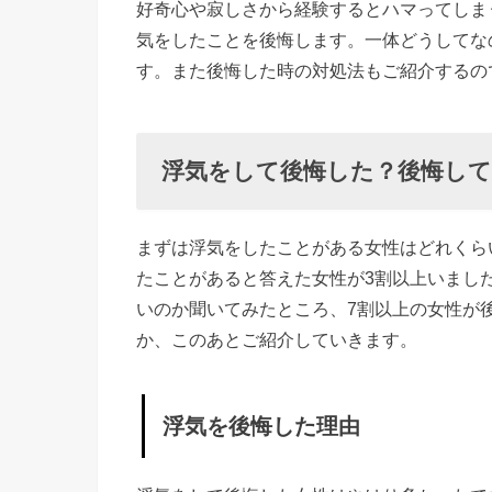
好奇心や寂しさから経験するとハマってしま
した？後
気をしたことを後悔します。一体どうしてな
悔してな
す。また後悔した時の対処法もご紹介するの
い？
»
浮
浮気をして後悔した？後悔し
気
を
まずは浮気をしたことがある女性はどれくら
後
たことがあると答えた女性が3割以上いまし
悔
いのか聞いてみたところ、7割以上の女性が
し
か、このあとご紹介していきます。
た
理
由
浮気を後悔した理由
»