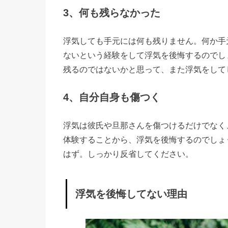
い？対処
3、何も残らなかった
法は？
»
浮気しても手元には何も残りません。何か手
1
ないという経験をして浮気を後悔するのでし
、
残るのではないかと思って、また浮気をして
反
4、自分自身も傷つく
省
す
浮気は彼氏や旦那さんを傷つけるだけでなく
る
体験することから、浮気を後悔するのでしょ
»
はず。しっかり反省してください。
2
、
浮
浮気を後悔してない理由
気
は