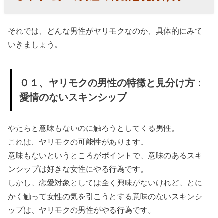
方：お
酒を飲
それでは、どんな男性がヤリモクなのか、具体的にみて
ませて
いきましょう。
くる
» ０３、
ヤリモ
０１、ヤリモクの男性の特徴と見分け方：
クの男
愛情のないスキンシップ
性の特
徴と見
やたらと意味もないのに触ろうとしてくる男性。
分け
これは、ヤリモクの可能性があります。
方：や
意味もないというところがポイントで、意味のあるスキ
ンシップは好きな女性にやる行為です。
たらと
しかし、恋愛対象としては全く興味がないけれど、とに
２人き
かく触って女性の気を引こうとする意味のないスキンシ
りにな
ップは、ヤリモクの男性がやる行為です。
ろうと