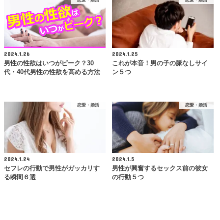
2024.1.26
2024.1.25
男性の性欲はいつがピーク？30
これが本音！男の子の脈なしサイ
代・40代男性の性欲を高める方法
ン５つ
恋愛・婚活
恋愛・婚活
2024.1.24
2024.1.5
セフレの行動で男性がガッカリす
男性が興奮するセックス前の彼女
る瞬間６選
の行動５つ