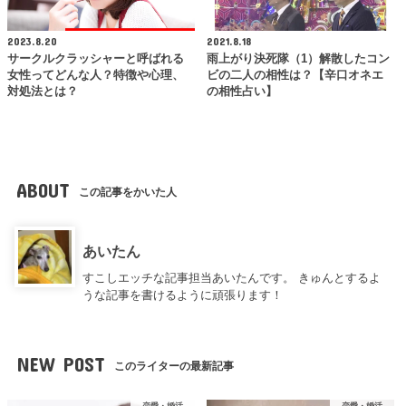
2023.8.20
2021.8.18
サークルクラッシャーと呼ばれる
雨上がり決死隊（1）解散したコン
女性ってどんな人？特徴や心理、
ビの二人の相性は？【辛口オネエ
対処法とは？
の相性占い】
ABOUT
この記事をかいた人
あいたん
すこしエッチな記事担当あいたんです。 きゅんとするよ
うな記事を書けるように頑張ります！
NEW POST
このライターの最新記事
恋愛・婚活
恋愛・婚活