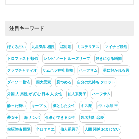
注目キーワード
ほくろ占い
九星気学 相性
塩対応
ミステリアス
マイナビ婚活
トロファスト 類似
レシピ ノート ルーズリーフ
好きになる瞬間
クラブチャティオ
サムハラ神社 指輪
ハーフサム
男に好かれる男
ダイソー 財布
四大元素
見つめる
自分の気持ち タロット
外国 人 男性 が 好む 日本 人 女性
仙人系男子
ハーフサム
酔った勢い
キープ 女
凛とした女性
キス魔
占い 水晶 玉
夢女子
海 ナンパ
仕事ができる女性
姓名判断 恋愛
前駆陣痛 間隔
辛口オネエ
仙人系男子
人間 関係 おまじない