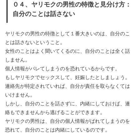
しない
０４、ヤリモクの男性の特徴と見分け方：
自分のことは話さない
» ０３、
ヤリモ
クに狙
ヤリモクの男性の特徴として１番大きいのは、自分のこ
われた
とは話さないということ。
女性のことはよく聞いてくるのに、自分のことは全く話
時の対
しません。
処法：
個人情報がバレてしまうのを恐れているからです。
冗談で
もしヤリモクでセックスして、妊娠したとしましょう。
「私と
連絡先が特定されていれば、自分が責任を取らなくては
ヤリた
いけません。
い
しかし、自分のことを話さずに、内緒にしておけば、連
の？」
絡もできませんから逃げることができます。
と聞く
ヤリモクの男性は、自分の個人情報がばれてしまうのを
› ◎最後に
恐れて、自分のことは内緒にしているのです。