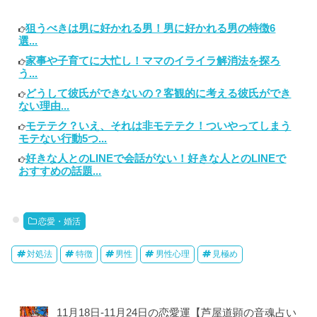
狙うべきは男に好かれる男！男に好かれる男の特徴6
選...
家事や子育てに大忙し！ママのイライラ解消法を探ろ
う...
どうして彼氏ができないの？客観的に考える彼氏ができ
ない理由...
モテテク？いえ、それは非モテテク！ついやってしまう
モテない行動5つ...
好きな人とのLINEで会話がない！好きな人とのLINEで
おすすめの話題...
恋愛・婚活
対処法
特徴
男性
男性心理
見極め
11月18日-11月24日の恋愛運【芦屋道顕の音魂占い