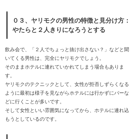
» ０１、
ヤリモ
クに狙
０３、ヤリモクの男性の特徴と見分け方：
われた
やたらと２人きりになろうとする
時の対
処法：
飲み会で、「２人でちょっと抜け出さない？」などと聞
はっき
いてくる男性は、完全にヤリモクでしょう。
り断る
そのままホテルに連れていかれてしまう場合もありま
す。
» ０２、
ヤリモクのテクニックとして、女性が拒否しずらくなる
ヤリモ
ように最初は様子を見ながらホテルには行かずにバーな
クに狙
どに行くことが多いです。
われた
そして女性といい雰囲気になってから、ホテルに連れ込
時の対
もうとしているのです。
処法：
露出は