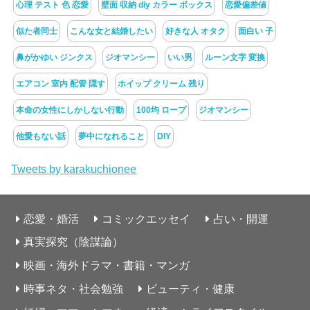
心理 テスト 色 恋愛
壁面 収納 diy カラー ボックス
恋愛偏差値
似た者同士
こんな女と結婚したい
好きな人 オタク
面白い 子
鼻がかゆい ジンクス
ジオマンシー
いい男
ルーン文字 変換
エアコン 室内 配管 隠す
ホイップ クリーム 残り
本命の女性にしかしない行動
100均 ロープ
ジオマンシー
他愛もない話
夢中になれること
DIY
Tweets by karakuchionee
恋愛・婚活
コミックエッセイ
占い・開運
真実探究（陰謀論）
映画・海外ドラマ・書籍・マンガ
時事ネタ・社会勉強
ビューティ・健康