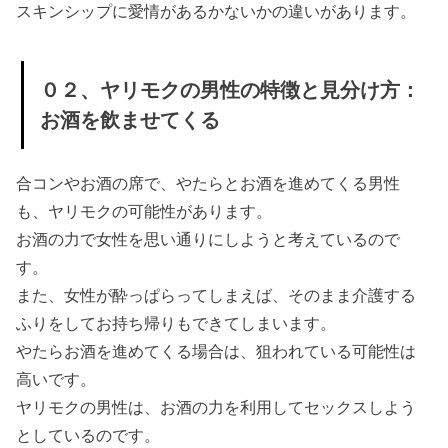
スキンシップに愛情があるかないかの違いがあります。
する
» ０４、
ヤリモ
０２、ヤリモクの男性の特徴と見分け方：
クの男
お酒を飲ませてくる
性の特
徴と見
合コンやお酒の席で、やたらとお酒を進めてくる男性
分け
も、ヤリモクの可能性があります。
方：自
お酒の力で女性を思い通りにしようと考えているので
分のこ
す。
とは話
また、女性が酔っぱらってしまえば、そのまま介護する
ふりをしてお持ち帰りもできてしまいます。
さない
やたらお酒を進めてくる場合は、狙われている可能性は
› ◎ヤリモクに
高いです。
狙われた時の
ヤリモクの男性は、お酒の力を利用してセックスしよう
対処法
としているのです。