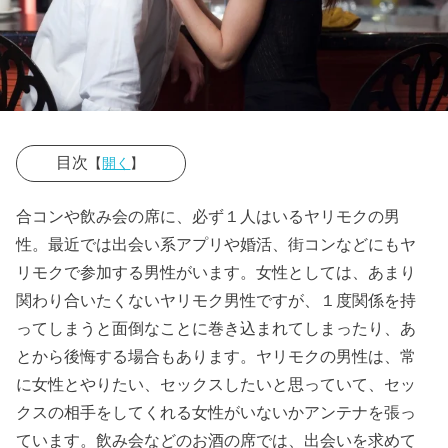
目次
【
開く
】
› ◎ヤリモクと
合コンや飲み会の席に、必ず１人はいるヤリモクの男
はどんな意
性。最近では出会い系アプリや婚活、街コンなどにもヤ
味？
リモクで参加する男性がいます。女性としては、あまり
関わり合いたくないヤリモク男性ですが、１度関係を持
› ◎ヤリモクの
ってしまうと面倒なことに巻き込まれてしまったり、あ
男性の特徴と
とから後悔する場合もあります。ヤリモクの男性は、常
見分け方
に女性とやりたい、セックスしたいと思っていて、セッ
» ０１、
クスの相手をしてくれる女性がいないかアンテナを張っ
ヤリモ
ています。飲み会などのお酒の席では、出会いを求めて