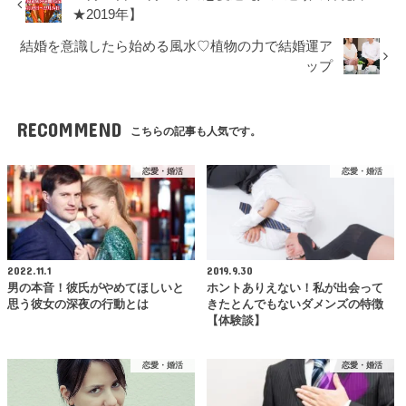
★2019年】
結婚を意識したら始める風水♡植物の力で結婚運ア
ップ
RECOMMEND
こちらの記事も人気です。
恋愛・婚活
恋愛・婚活
2022.11.1
2019.9.30
男の本音！彼氏がやめてほしいと
ホントありえない！私が出会って
思う彼女の深夜の行動とは
きたとんでもないダメンズの特徴
【体験談】
恋愛・婚活
恋愛・婚活