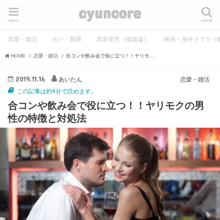
cyuncore
menu
search
恋愛・婚活
占い・開運
真実探究（陰謀論）
映画・海外ドラマ・
HOME
恋愛・婚活
合コンや飲み会で役に立つ！！ヤリモクの男性の特徴と対処法
2019.11.16
あいたん
恋愛・婚活
この記事は約4分で読めます。
合コンや飲み会で役に立つ！！ヤリモクの男
性の特徴と対処法