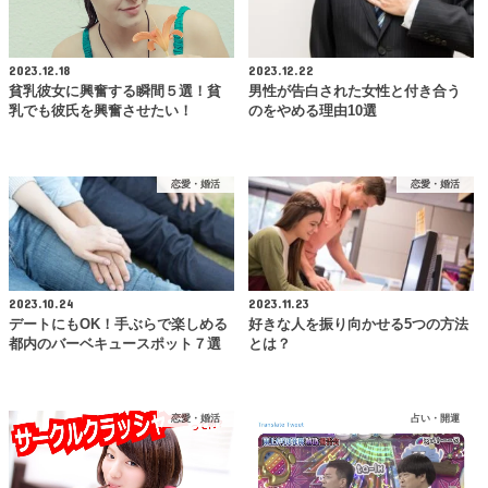
2023.12.18
2023.12.22
貧乳彼女に興奮する瞬間５選！貧
男性が告白された女性と付き合う
乳でも彼氏を興奮させたい！
のをやめる理由10選
恋愛・婚活
恋愛・婚活
2023.10.24
2023.11.23
デートにもOK！手ぶらで楽しめる
好きな人を振り向かせる5つの方法
都内のバーベキュースポット７選
とは？
恋愛・婚活
占い・開運