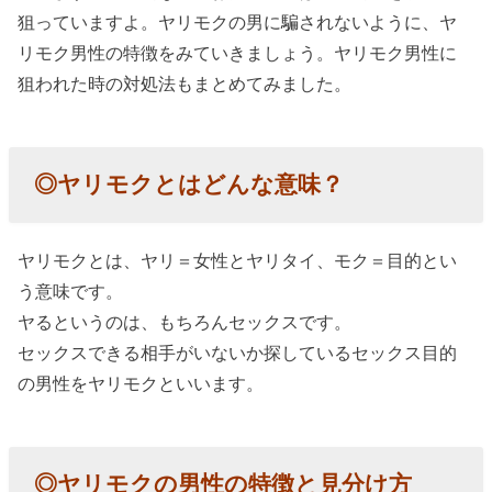
クの男
狙っていますよ。ヤリモクの男に騙されないように、ヤ
性の特
リモク男性の特徴をみていきましょう。ヤリモク男性に
徴と見
狙われた時の対処法もまとめてみました。
分け
方：愛
情のな
◎ヤリモクとはどんな意味？
いスキ
ンシッ
ヤリモクとは、ヤリ＝女性とヤリタイ、モク＝目的とい
プ
う意味です。
» ０２、
ヤるというのは、もちろんセックスです。
ヤリモ
セックスできる相手がいないか探しているセックス目的
クの男
の男性をヤリモクといいます。
性の特
徴と見
分け
◎ヤリモクの男性の特徴と見分け方