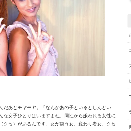
んだあとモヤモヤ。「なんかあの子といるとしんどい
んな女子ひとりはいますよね。同性から嫌われる女性に
（クセ）があるんです。女が嫌う女、変わり者女、クセ