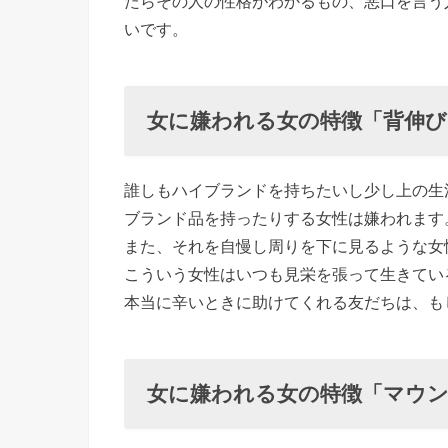
たらその人の性格がわかるもの、悪口を言う
› 女に嫌
いです。
われる女
の特徴
「クセの
女に嫌われる女の特徴「背伸び
ある女」
› 女に嫌
われる女
誰しもハイブランドを持ちたいし少し上の生
の特徴
ブランド品を持ったりする女性は嫌われます
「変わり
また、それを自慢し周りを下に見るような女
こういう女性はいつも見栄を張って生きてい
者」
本当に辛いときに助けてくれる友だちは、も
› 合コン
で一緒に
参加した
女に嫌われる女の特徴「マウ
女性に嫌
われる女