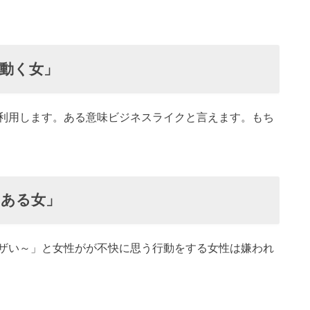
動く女」
利用します。ある意味ビジネスライクと言えます。もち
のある女」
ザい～」と女性がが不快に思う行動をする女性は嫌われ