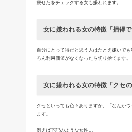
痩せたをチェックする女も嫌われます。
な
く
な
女に嫌われる女の特徴「損得で
る
»
自分にとって得だと思う人はたとえ嫌いでも
■
ろん利用価値がなくなったら切り捨てます。
男
性
の
女に嫌われる女の特徴「クセ
前
で
態
クセといっても色々ありますが、「なんかウ
度
ます。
を
例えば下記のような女性…
変