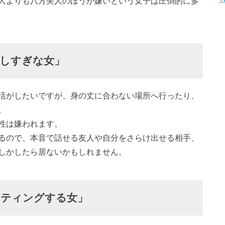
人よりも八方美人のほうが嫌いという女子は圧倒的に多
しすぎな女」
活がしたいですが、身の丈に合わない場所へ行ったり、
。
性は嫌われます。
るので、本音で話せる友人や自分をさらけ出せる相手、
しかしたら居ないかもしれません。
ンティングする女」