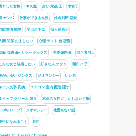
凛とした女性
キス魔
占い 水晶 玉
夢女子
海 ナンパ
仕事ができる女性
姓名判断 恋愛
前駆陣痛 間隔
辛口オネエ
仙人系男子
人間 関係 おまじない
心理 テスト 色 恋愛
壁面 収納 diy カラー ボックス
恋愛偏差値
似た者同士
こんな女と結婚したい
好きな人 オタク
面白い 子
鼻がかゆい ジンクス
ジオマンシー
いい男
ルーン文字 変換
エアコン 室内 配管 隠す
ホイップ クリーム 残り
本命の女性にしかしない行動
100均 ロープ
ジオマンシー
他愛もない話
夢中になれること
DIY
weets by karakuchionee