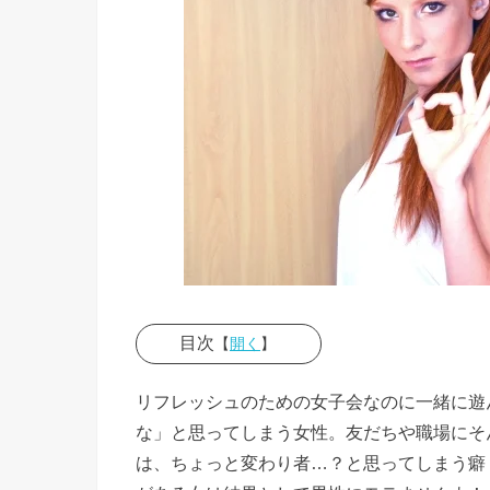
目次
【
開く
】
› 女に嫌
リフレッシュのための女子会なのに一緒に遊
われる女
な」と思ってしまう女性。友だちや職場にそ
の特徴
は、ちょっと変わり者…？と思ってしまう癖
「かまっ