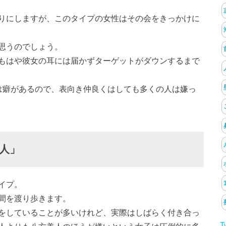
りにしますが、このタイプの女性はその会をきっかけに
思うのでしょう。
もはや彼女の耳には届かずターゲットがダウンするまで
は癖があるので、表向き仲良くはしても多くの人は嫌っ
人」
イプ。
間を渡り歩きます。
をしていることが多いけれど、実際はしばらく付き合っ
T