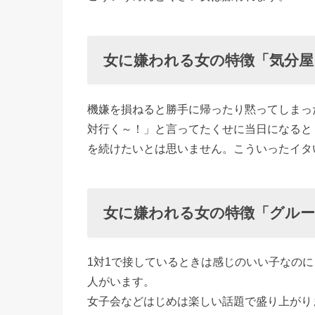
› 女に嫌
われる女
の特徴
女に嫌われる女の特徴「気分屋
「八方美
人」
機嫌を損ねると勝手に帰ったり黙ってしまっ
› 女に嫌
対行く～！」と言ってたくせに当日になると
われる女
を続けたいとは思いません。こういったイタ
の特徴
「背伸び
しすぎな
女に嫌われる女の特徴「グル
女」
› 女に嫌
1対1で接しているときは感じのいい子なの
われる女
人がいます。
の特徴
女子会などはじめは楽しい話題で盛り上がり
「マウン