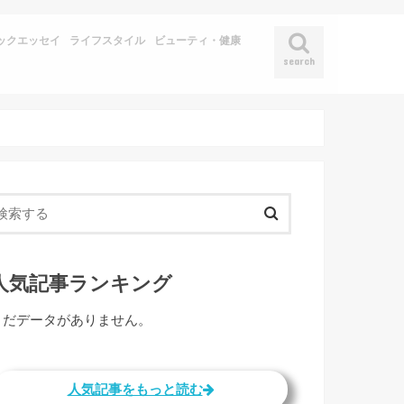
ックエッセイ
ライフスタイル
ビューティ・健康
search
人気記事ランキング
まだデータがありません。
人気記事をもっと読む