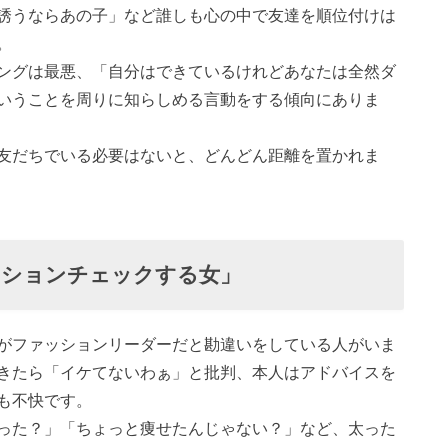
誘うならあの子」など誰しも心の中で友達を順位付けは
。
ングは最悪、「自分はできているけれどあなたは全然ダ
いうことを周りに知らしめる言動をする傾向にありま
友だちでいる必要はないと、どんどん距離を置かれま
ッションチェックする女」
がファッションリーダーだと勘違いをしている人がいま
きたら「イケてないわぁ」と批判、本人はアドバイスを
も不快です。
った？」「ちょっと痩せたんじゃない？」など、太った