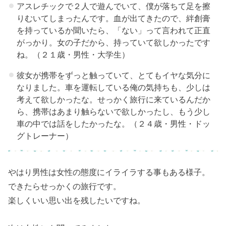
めてのカップ
アスレチックで２人で遊んでいて、僕が落ちて足を擦
りむいてしまったんです。血が出てきたので、絆創膏
ル旅行！注意
を持っているか聞いたら、「ない」って言われて正直
すること：女
がっかり。女の子だから、持っていて欲しかったです
子力の高い持
ね。（２１歳・男性・大学生）
ち物
彼女が携帯をずっと触っていて、とてもイヤな気分に
› 彼と初めての
なりました。車を運転している俺の気持ちも、少しは
カップル旅
考えて欲しかったな。せっかく旅行に来ているんだか
ら、携帯はあまり触らないで欲しかったし、もう少し
行！注意しな
車の中では話をしたかったな。（２４歳・男性・ドッ
いといけない
グトレーナー）
ことまとめ
やはり男性は女性の態度にイライラする事もある様子。
できたらせっかくの旅行です。
楽しくいい思い出を残したいですね。