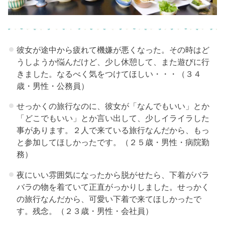
おまかせは言
わない
› ０３、彼と初
彼女が途中から疲れて機嫌が悪くなった。その時はど
めてのカップ
うしようか悩んだけど、少し休憩して、また遊びに行
ル旅行！注意
きました。なるべく気をつけてほしい・・・（３４
歳・男性・公務員）
すること：ム
ダ毛処理
せっかくの旅行なのに、彼女が「なんでもいい」とか
「どこでもいい」とか言い出して、少しイライラした
› ０４、彼と初
事があります。２人で来ている旅行なんだから、もっ
めてのカップ
と参加してほしかったです。（２５歳・男性・病院勤
ル旅行！注意
務）
すること：下
夜にいい雰囲気になったから脱がせたら、下着がバラ
着はセットの
バラの物を着ていて正直がっかりしました。せっかく
もの
の旅行なんだから、可愛い下着で来てほしかったで
す。残念。（２３歳・男性・会社員）
› ０５、彼と初