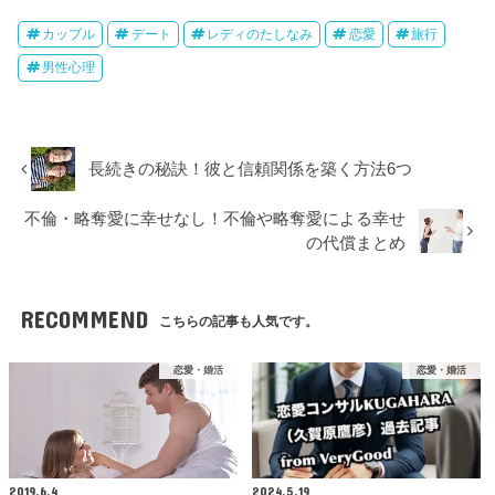
カップル
デート
レディのたしなみ
恋愛
旅行
男性心理
長続きの秘訣！彼と信頼関係を築く方法6つ
不倫・略奪愛に幸せなし！不倫や略奪愛による幸せ
の代償まとめ
RECOMMEND
こちらの記事も人気です。
恋愛・婚活
恋愛・婚活
2019.6.4
2024.5.19