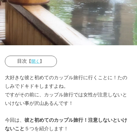
目次
【
開く
】
› ◎彼女と初め
大好きな彼と初めてのカップル旅行に行くことに！たの
てのカップル
しみでドキドキしますよね。
旅行でのエピ
ですがその前に、カップル旅行では女性が注意しないと
ソード教えて
いけない事が沢山あるんです！
ください
今回は、
彼と初めてのカップル旅行！注意しないといけ
› ◎彼氏と初め
ないこと
５つを紹介します！
てのカップル