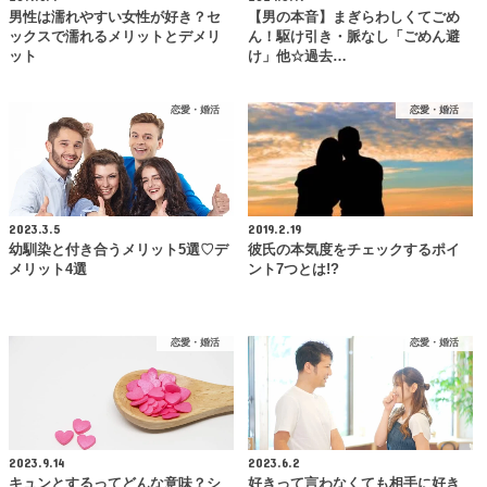
男性は濡れやすい女性が好き？セ
【男の本音】まぎらわしくてごめ
ックスで濡れるメリットとデメリ
ん！駆け引き・脈なし「ごめん避
ット
け」他☆過去…
恋愛・婚活
恋愛・婚活
2023.3.5
2019.2.19
幼馴染と付き合うメリット5選♡デ
彼氏の本気度をチェックするポイ
メリット4選
ント7つとは!?
恋愛・婚活
恋愛・婚活
2023.9.14
2023.6.2
キュンとするってどんな意味？シ
好きって言わなくても相手に好き