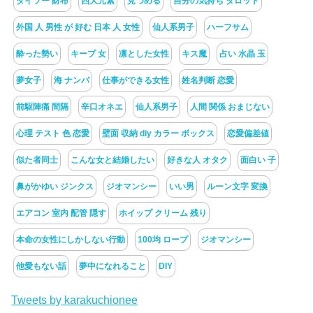
ダイソー 財布
四大元素
見つめる
自分の気持ち タロット
外国 人 男性 が 好む 日本 人 女性
仙人系男子
ハーフサム
酔った勢い
キープ 女
凛とした女性
キス魔
占い 水晶 玉
夢女子
海 ナンパ
仕事ができる女性
姓名判断 恋愛
前駆陣痛 間隔
辛口オネエ
仙人系男子
人間 関係 おまじない
心理 テスト 色 恋愛
壁面 収納 diy カラー ボックス
恋愛偏差値
似た者同士
こんな女と結婚したい
好きな人 オタク
面白い 子
鼻がかゆい ジンクス
ジオマンシー
いい男
ルーン文字 変換
エアコン 室内 配管 隠す
ホイップ クリーム 残り
本命の女性にしかしない行動
100均 ロープ
ジオマンシー
他愛もない話
夢中になれること
DIY
Tweets by karakuchionee