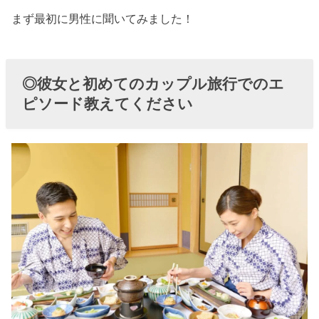
旅行での失敗
まず最初に男性に聞いてみました！
したエピソー
ド教えてくだ
さい
◎彼女と初めてのカップル旅行でのエ
› ０１、彼と初
ピソード教えてください
めてのカップ
ル旅行！注意
すること：機
嫌を悪くしな
い
› ０２、彼と初
めてのカップ
ル旅行！注意
すること：ど
こでもいい、