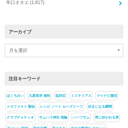
辛口オネエ
(1,817)
アーカイブ
注目キーワード
ほくろ占い
九星気学 相性
塩対応
ミステリアス
マイナビ婚活
トロファスト 類似
レシピ ノート ルーズリーフ
好きになる瞬間
クラブチャティオ
サムハラ神社 指輪
ハーフサム
男に好かれる男