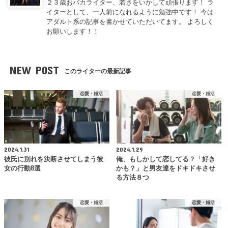
２３歳おバカライター、若さをいかして頑張ります！ ラ
イターとして、一人前になれるように勉強中です！ 今は
アダルト系の記事を書かせていただいてます。 よろしく
お願いします！！
NEW POST
このライターの最新記事
恋愛・婚活
恋愛・婚活
2024.1.31
2024.1.29
彼氏に別れを決断させてしまう彼
俺、もしかして恋してる？「好き
女の行動8選
かも？」と男友達をドキドキさせ
る方法８つ
恋愛・婚活
恋愛・婚活