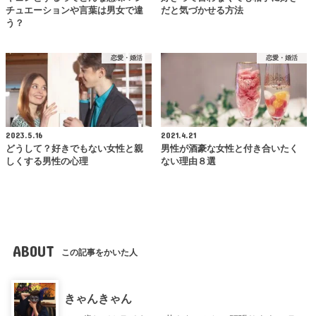
チュエーションや言葉は男女で違
だと気づかせる方法
う？
恋愛・婚活
恋愛・婚活
2023.5.16
2021.4.21
どうして？好きでもない女性と親
男性が酒豪な女性と付き合いたく
しくする男性の心理
ない理由８選
ABOUT
この記事をかいた人
きゃんきゃん