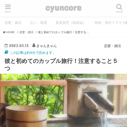
cyuncore
menu
search
恋愛・婚活
占い・開運
真実探究（陰謀論）
映画・海外ドラマ・
HOME
恋愛・婚活
彼と初めてのカップル旅行！注意すること５つ
2023.03.13
きゃんきゃん
恋愛・婚活
この記事は約4分で読めます。
彼と初めてのカップル旅行！注意すること５
つ