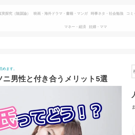
真実探究（陰謀論）
映画・海外ドラマ・書籍・マンガ
時事ネタ・社会勉強
コミ
マネー・経済
妊婦・ママ
読めます。
ツニ男性と付き合うメリット5選