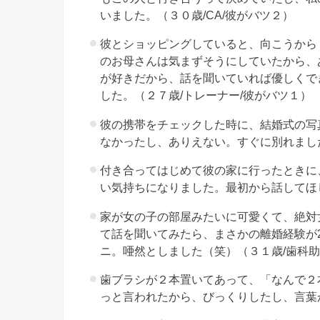
、
いました。（３０歳/CA/彼がバツ２）
包
彼とショッピングしていると、向こうから
容
のお母さんは気まずそうにしていたから、
力
が好きだから、話を聞いていれば優しくで
が
した。（２７歳/トレーナー/彼がバツ１）
他
彼の携帯をチェックした時に、結婚式の写
の
なかったし、ありえない。すぐに別れました
男
付き合ってはじめて彼の家に行ったときに
性
い気持ちになりました。最初から話してほ
よ
家が女の子の部屋みたいに可愛くて、絶対
り
て話を聞いてみたら、まさかの離婚経験が
あ
ニ。唖然としました（笑）（３１歳/歯科助
る
歯ブラシが２本置いてあって、「なんで２
»
っと言われたから、びっくりしたし、言葉
０