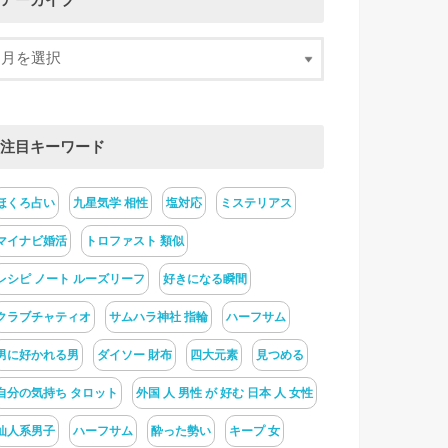
アーカイブ
注目キーワード
ほくろ占い
九星気学 相性
塩対応
ミステリアス
マイナビ婚活
トロファスト 類似
レシピ ノート ルーズリーフ
好きになる瞬間
クラブチャティオ
サムハラ神社 指輪
ハーフサム
男に好かれる男
ダイソー 財布
四大元素
見つめる
自分の気持ち タロット
外国 人 男性 が 好む 日本 人 女性
仙人系男子
ハーフサム
酔った勢い
キープ 女