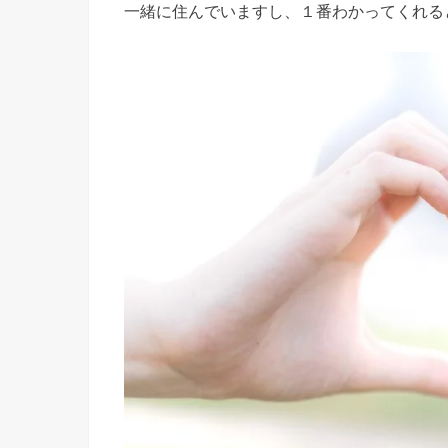
一緒に住んでいますし、１番わかってくれる
、
素
直
に
愛
情
表
現
し
て
く
れ
る
»