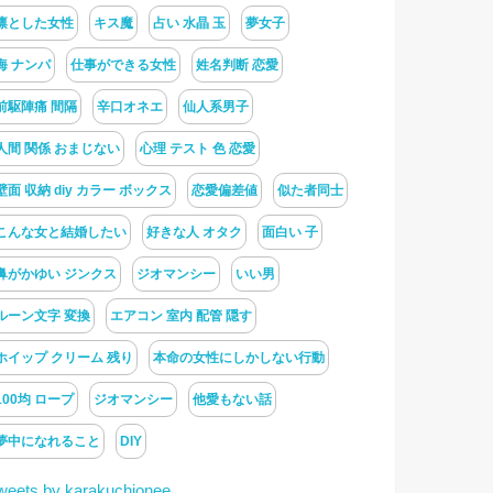
凛とした女性
キス魔
占い 水晶 玉
夢女子
海 ナンパ
仕事ができる女性
姓名判断 恋愛
前駆陣痛 間隔
辛口オネエ
仙人系男子
人間 関係 おまじない
心理 テスト 色 恋愛
壁面 収納 diy カラー ボックス
恋愛偏差値
似た者同士
こんな女と結婚したい
好きな人 オタク
面白い 子
鼻がかゆい ジンクス
ジオマンシー
いい男
ルーン文字 変換
エアコン 室内 配管 隠す
ホイップ クリーム 残り
本命の女性にしかしない行動
100均 ロープ
ジオマンシー
他愛もない話
夢中になれること
DIY
weets by karakuchionee