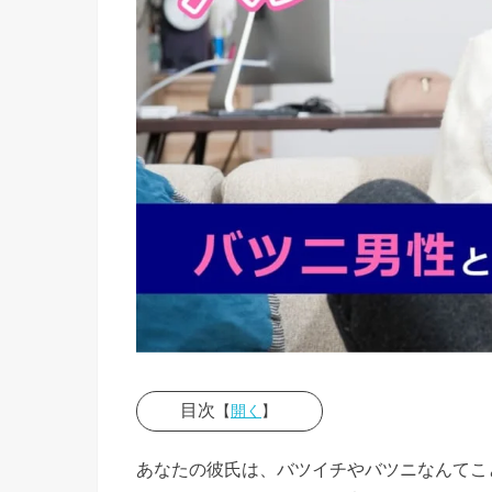
目次
【
開く
】
› 彼氏が
あなたの彼氏は、バツイチやバツニなんてこ
バツニだ