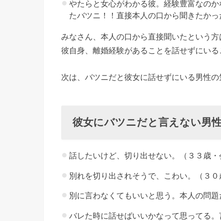
やたらと女心がわかる彼。経験豊富なのか
２
たバツニ！！直接本人の口から聞きたかった
、
女
みなさん、本人の口から直接聞いたという方
性
彼自身、離婚経験があることを話せずにいる
の
次は、バツニだと彼女に話せずにいる男性の
気
持
ち
彼女にバツニだと言えない男
を
１
番
話したいけど、切り出せない。（３３歳・
に
別れを切り出されそうで、こわい。（３０
考
別に言わなくてもいいと思う。本人の問題
え
ら
バレた時に話せばいいかなって思ってる。