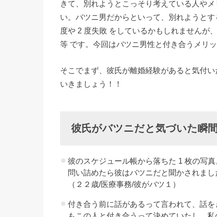
きて、別れようとこっそり考えている人やメ
と気づい
い。バツニ男だからといって、別れようとす
た瞬間
度や 2 度失敗 をしているかもしれませんが
› 彼女に
等 です。今回はバツニ男性と付き合うメリ
バツニだ
と言えな
そこでまず、彼氏が離婚経験があると気付い
いきましょう！！
い男性心
理
› バツニ
彼氏がバツニだと気づいた瞬
の男性と
付き合う
メリット
彼のスケジュール帳から落ちた 1 枚の写
問い詰めたら彼はバツニだと聞かされまし
»
（２２歳/医療事務/彼がバツ１）
０
付き合う前に話があるって言われて、話を
１
もこの人と付き合うって決めていたし、私