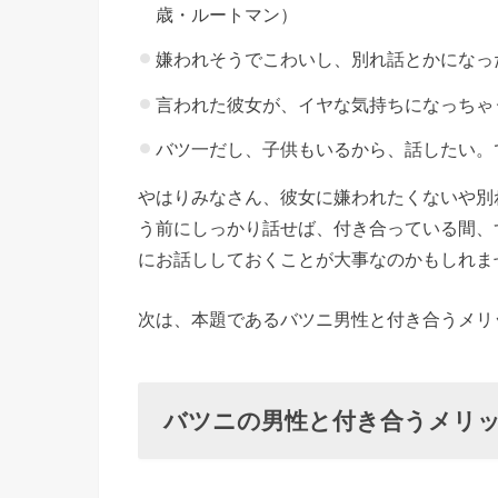
歳・ルートマン）
れ
る
嫌われそうでこわいし、別れ話とかになっ
»
言われた彼女が、イヤな気持ちになっちゃ
０
バツ一だし、子供もいるから、話したい。
３
、
やはりみなさん、彼女に嫌われたくないや別
お
う前にしっかり話せば、付き合っている間、
互
にお話ししておくことが大事なのかもしれま
い
次は、本題であるバツニ男性と付き合うメリ
の
気
持
バツニの男性と付き合うメリ
ち
を
話