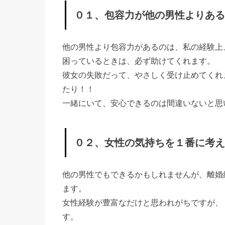
さ
０１、包容力が他の男性よりある
な
く
他の男性より包容力があるのは、私の経験上
て
困っているときは、必ず助けてくれます。
も
彼女の失敗だって、やさしく受け止めてくれ
理
たり！！
解
一緒にいて、安心できるのは間違いないと思
し
て
０２、女性の気持ちを１番に考え
く
れ
他の男性でもできるかもしれませんが、離婚
る
ます。
»
女性経験が豊富なだけと思われがちですが、
０
す。
４