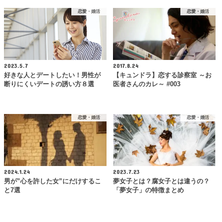
恋愛・婚活
恋愛・婚活
2023.5.7
2017.8.24
好きな人とデートしたい！男性が
【キュンドラ】恋する診察室 ～お
断りにくいデートの誘い方８選
医者さんのカレ～ #003
恋愛・婚活
恋愛・婚活
2024.1.24
2023.7.23
男が”心を許した女”にだけするこ
夢女子とは？腐女子とは違うの？
と7選
「夢女子」の特徴まとめ