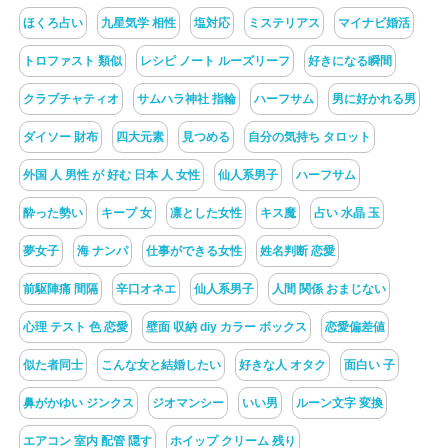
ほくろ占い
九星気学 相性
塩対応
ミステリアス
マイナビ婚活
トロファスト 類似
レシピ ノート ルーズリーフ
好きになる瞬間
クラブチャティオ
サムハラ神社 指輪
ハーフサム
男に好かれる男
ダイソー 財布
四大元素
見つめる
自分の気持ち タロット
外国 人 男性 が 好む 日本 人 女性
仙人系男子
ハーフサム
酔った勢い
キープ 女
凛とした女性
キス魔
占い 水晶 玉
夢女子
海 ナンパ
仕事ができる女性
姓名判断 恋愛
前駆陣痛 間隔
辛口オネエ
仙人系男子
人間 関係 おまじない
心理 テスト 色 恋愛
壁面 収納 diy カラー ボックス
恋愛偏差値
似た者同士
こんな女と結婚したい
好きな人 オタク
面白い 子
鼻がかゆい ジンクス
ジオマンシー
いい男
ルーン文字 変換
エアコン 室内 配管 隠す
ホイップ クリーム 残り