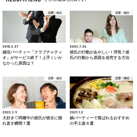
恋愛・婚活
恋愛・婚活
2018.2.27
2023.7.26
婚活パーティー「クラブチャティ
彼氏の行動があやしい！浮気？彼
オ」がサービス終了！上手くいか
氏の行動から原因を追究する方法
なかった原因は？
恋愛・婚活
恋愛・婚活
2023.3.9
2021.1.2
大好き♡同棲中の彼氏が彼女に惚
鍋パーティーで喜ばれるおすすめ
れ直す瞬間７選
の手土産８選