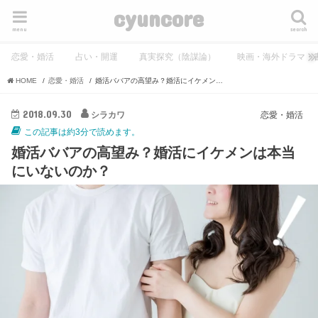
cyuncore
menu
search
恋愛・婚活
占い・開運
真実探究（陰謀論）
映画・海外ドラマ・
HOME
恋愛・婚活
婚活ババアの高望み？婚活にイケメンは本当にいないのか？
2018.09.30
シラカワ
恋愛・婚活
この記事は約3分で読めます。
婚活ババアの高望み？婚活にイケメンは本当
にいないのか？