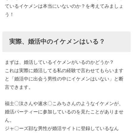
› 婚活でイケメ
ているイケメンは本当にいないのか？を考えてみましょ
ンとの出逢い
う！
を望むのは高
望みなのか？
› まとめ
実際、婚活中のイケメンはいる？
まずは、婚活しているイケメンがいるのかどうか？
これは実際に婚活してる私の経験で言わせてもらいます
と「婚活中に出会う男性の中にイケメンはいない」と断
言できます。
福士〇汰さんや速水〇こみちさんのようなイケメンが、
婚活パーティーに参加しているのを見たことがありませ
ん。
ジャ〇ーズ顔な男性が婚活サイトに登録しているなん