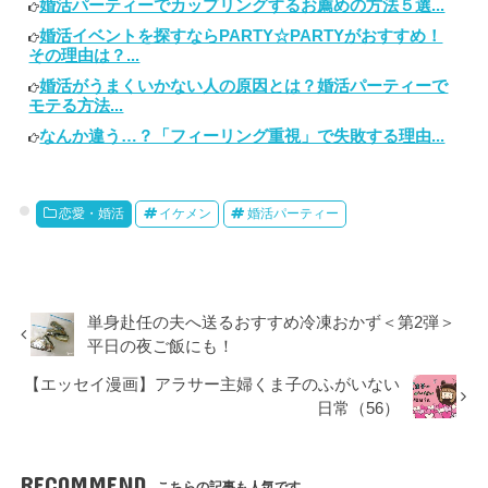
婚活パーティーでカップリングするお薦めの方法５選...
婚活イベントを探すならPARTY☆PARTYがおすすめ！
その理由は？...
婚活がうまくいかない人の原因とは？婚活パーティーで
モテる方法...
なんか違う…？「フィーリング重視」で失敗する理由...
恋愛・婚活
イケメン
婚活パーティー
単身赴任の夫へ送るおすすめ冷凍おかず＜第2弾＞
平日の夜ご飯にも！
【エッセイ漫画】アラサー主婦くま子のふがいない
日常（56）
RECOMMEND
こちらの記事も人気です。