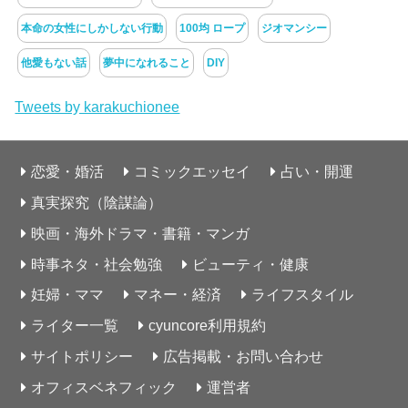
本命の女性にしかしない行動
100均 ロープ
ジオマンシー
他愛もない話
夢中になれること
DIY
Tweets by karakuchionee
恋愛・婚活
コミックエッセイ
占い・開運
真実探究（陰謀論）
映画・海外ドラマ・書籍・マンガ
時事ネタ・社会勉強
ビューティ・健康
妊婦・ママ
マネー・経済
ライフスタイル
ライター一覧
cyuncore利用規約
サイトポリシー
広告掲載・お問い合わせ
オフィスベネフィック
運営者