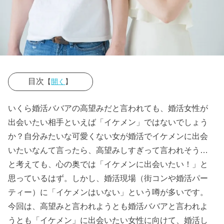
目次
【
開く
】
› 実際、婚活中
いくら婚活ババアの高望みだと言われても、婚活女性が
のイケメンは
出会いたい相手といえば「イケメン」ではないでしょう
いる？
か？自分みたいな可愛くない女が婚活でイケメンに出会
いたいなんて言ったら、高望みしすぎって言われそう…
› 高望みしなけ
と考えても、心の奥では「イケメンに出会いたい！」と
れば、婚活で
思っているはず。しかし、婚活現場（街コンや婚活パー
イケメンに出
ティー）に「イケメンはいない」という噂が多いです。
会うことは出
今回は、高望みと言われようとも婚活ババアと言われよ
来る！
うとも「イケメン」に出会いたい女性に向けて、婚活し