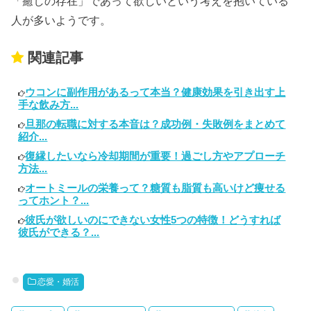
「癒しの存在」であって欲しいという考えを抱いている
人が多いようです。
関連記事
ウコンに副作用があるって本当？健康効果を引き出す上
手な飲み方...
旦那の転職に対する本音は？成功例・失敗例をまとめて
紹介...
復縁したいなら冷却期間が重要！過ごし方やアプローチ
方法...
オートミールの栄養って？糖質も脂質も高いけど痩せる
ってホント？...
彼氏が欲しいのにできない女性5つの特徴！どうすれば
彼氏ができる？...
恋愛・婚活