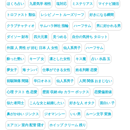
ほくろ占い
九星気学 相性
塩対応
ミステリアス
マイナビ婚活
トロファスト 類似
レシピ ノート ルーズリーフ
好きになる瞬間
クラブチャティオ
サムハラ神社 指輪
ハーフサム
男に好かれる男
ダイソー 財布
四大元素
見つめる
自分の気持ち タロット
外国 人 男性 が 好む 日本 人 女性
仙人系男子
ハーフサム
酔った勢い
キープ 女
凛とした女性
キス魔
占い 水晶 玉
夢女子
海 ナンパ
仕事ができる女性
姓名判断 恋愛
前駆陣痛 間隔
辛口オネエ
仙人系男子
人間 関係 おまじない
心理 テスト 色 恋愛
壁面 収納 diy カラー ボックス
恋愛偏差値
似た者同士
こんな女と結婚したい
好きな人 オタク
面白い 子
鼻がかゆい ジンクス
ジオマンシー
いい男
ルーン文字 変換
エアコン 室内 配管 隠す
ホイップ クリーム 残り