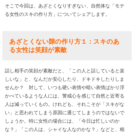
る女性は「カ
そこで今回は、あざとくなりすぎない、自然体な「モテ
ッコよさ」を
る女性のスキの作り方」についてシェアします。
隠す
› あざとくない
隙の作り方
あざとくない隙の作り方１：
スキのあ
３：スキのあ
る女性は
笑顔が素敵
る女性は「ご
めんなさい」
話し相手の笑顔が素敵だと、「この人と話していると楽
と「ありがと
しいな」と、なんだか安心したり、ドキドキしたりしま
う」が言える
せんか？ 対して、いつも硬い表情や暗い表情ばかり浮
› あざとくない
かべているような人には、警戒心を感じて自然と近寄る
隙の作り方
人は減っていくもの。けれども、それこそが「スキがな
４：スキのあ
い」と思われてしまう原因に通じてしまうのではないで
る女性は可愛
しょうか。特に女性の場合には、「今日は忙しいのか
な？」「この人は、シャイな人なのかな？」などと、相
くミスする