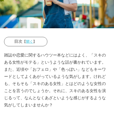
目次
【
開く
】
› あざとくない
雑誌や恋愛に関するハウツー本などにはよく、「スキの
隙の作り方
ある女性がモテる」というような話が書かれています。
１：スキのあ
また、近頃や「おフェロ」や「色っぽい」などもキーワ
る女性は笑顔
ードとしてよくあがっているような気がします。けれど
が素敵
も、そもそも「スキのある女性」とはどのような女性の
ことを言うのでしょうか。それに、スキのある女性を演
› あざとくない
じるって、なんとなくあざといような感じがするような
隙の作り方
気がしてしまいませんか？
２：スキのあ