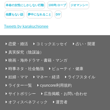
本命の女性にしかしない行動
100均 ロープ
ジオマンシー
他愛もない話
夢中になれること
DIY
Tweets by karakuchionee
恋愛・婚活
コミックエッセイ
占い・開運
真実探究（陰謀論）
映画・海外ドラマ・書籍・マンガ
時事ネタ・社会勉強
ビューティ・健康
妊婦・ママ
マネー・経済
ライフスタイル
ライター一覧
cyuncore利用規約
サイトポリシー
広告掲載・お問い合わせ
オフィスベネフィック
運営者