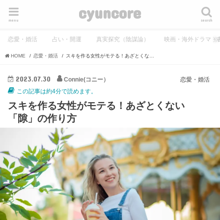
cyuncore
menu
search
恋愛・婚活
占い・開運
真実探究（陰謀論）
映画・海外ドラマ・
HOME
恋愛・婚活
スキを作る女性がモテる！あざとくない「隙」の作り方
2023.07.30
Connie(コニー）
恋愛・婚活
この記事は約4分で読めます。
スキを作る女性がモテる！あざとくない
「隙」の作り方