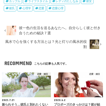
カップル
ライフスタイル
レディのたしなみ
彼女
彼氏
心理学
恋愛
恋愛心理
彼一色の生活を送るあなたへ。自分らしく彼と付き
合うための秘訣７選
風水で心を強くする方法とは？光と灯りの風水的役
割
RECOMMEND
こちらの記事も人気です。
恋愛・婚活
恋愛・婚活
2023.7.21
2020.6.2
振られそう…彼氏と別れたくない
プロポーズのきっかけは？彼が結