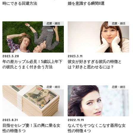
時にできる回避方法
婚を意識する瞬間8選
恋愛・婚活
恋愛・婚活
2023.5.28
2023.3.11
年の差カップル必見！5歳以上年下
彼女が好きすぎる彼氏の特徴と
の彼氏とうまく付き合う方法
は？好きと思わせるには？
恋愛・婚活
恋愛・婚活
2023.8.31
2022.11.19
目指せセレブ妻！玉の輿に乗る女
なんでもそつなくこなす器用な女
性の特徴５つ
性の特徴４つ