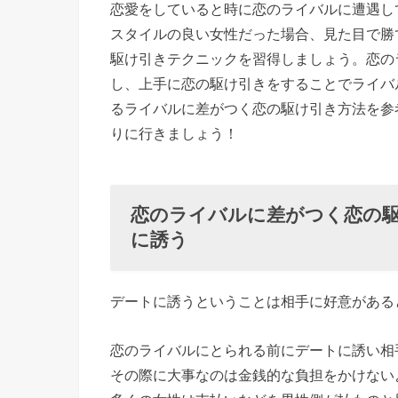
恋愛をしていると時に恋のライバルに遭遇し
イバルに
スタイルの良い女性だった場合、見た目で勝
差がつく
駆け引きテクニックを習得しましょう。恋の
恋の駆け
し、上手に恋の駆け引きをすることでライバ
引き方法
るライバルに差がつく恋の駆け引き方法を参
①ライバ
りに行きましょう！
ルより早
くデート
に誘う
恋のライバルに差がつく恋の
› 恋のラ
に誘う
イバルに
差がつく
デートに誘うということは相手に好意がある
恋の駆け
引き方法
恋のライバルにとられる前にデートに誘い相
②褒める
その際に大事なのは金銭的な負担をかけない
ことを忘