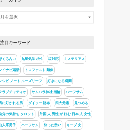
アーカイブ
注目キーワード
ほくろ占い
九星気学 相性
塩対応
ミステリアス
マイナビ婚活
トロファスト 類似
レシピ ノート ルーズリーフ
好きになる瞬間
クラブチャティオ
サムハラ神社 指輪
ハーフサム
男に好かれる男
ダイソー 財布
四大元素
見つめる
自分の気持ち タロット
外国 人 男性 が 好む 日本 人 女性
仙人系男子
ハーフサム
酔った勢い
キープ 女