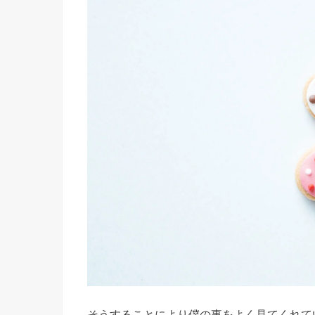
④ルック
スを磨く
› 恋のラ
イバルに
差がつく
恋の駆け
引き方法
⑤心に余
裕を持と
う
› 最後に
そうすることにより僕の事をよく見てくれて