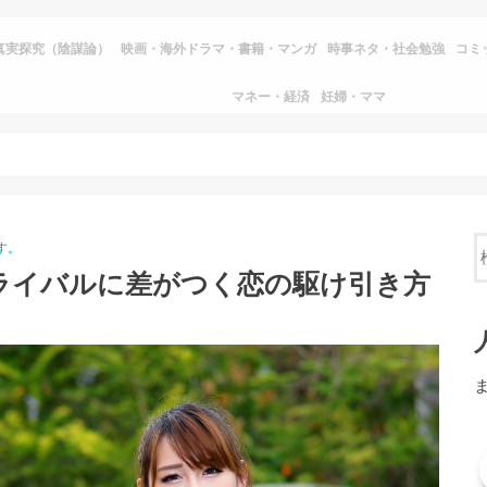
真実探究（陰謀論）
映画・海外ドラマ・書籍・マンガ
時事ネタ・社会勉強
コミ
マネー・経済
妊婦・ママ
す。
ライバルに差がつく恋の駆け引き方