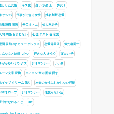
凛とした女性
キス魔
占い 水晶 玉
夢女子
海 ナンパ
仕事ができる女性
姓名判断 恋愛
前駆陣痛 間隔
辛口オネエ
仙人系男子
人間 関係 おまじない
心理 テスト 色 恋愛
壁面 収納 diy カラー ボックス
恋愛偏差値
似た者同士
こんな女と結婚したい
好きな人 オタク
面白い 子
鼻がかゆい ジンクス
ジオマンシー
いい男
ルーン文字 変換
エアコン 室内 配管 隠す
ホイップ クリーム 残り
本命の女性にしかしない行動
100均 ロープ
ジオマンシー
他愛もない話
夢中になれること
DIY
weets by karakuchionee