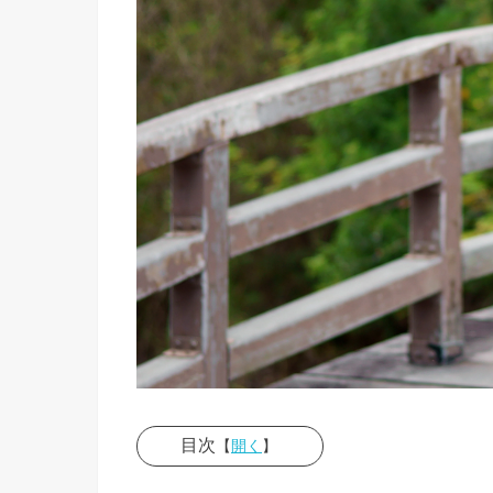
目次
【
開く
】
› 恋のラ