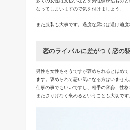
多くの女性は支払いなどを男性側が払ものと
れない
なってしまいますので気を付けましょう。
› 恋のラ
また服装も大事です。過度な露出は避け適度
イバルに
差がつく
恋の駆け
恋のライバルに差がつく恋の
引き方法
③相手の
話を笑顔
男性も女性もそうですが褒められるとほめて
で聞く
ます。褒められて悪い気になる方はいません
仕事の事でもいいですし、相手の容姿、性格
› 恋のラ
またさりげなく褒めるということも大切です
イバルに
差がつく
恋の駆け
引き方法