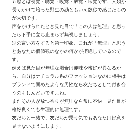
五感とは視覚・聴覚・嗅覚・触覚・味覚です、人類が
長くかけて培った野生の勘ともいえ数秒で感じたもの
が大切です。
声をかけられたとき見た目で「この人は無理」と思っ
たら下手に立ち止まらず無視しましょう。
別の言い方をすると第一印象、これが「無理」と思う
とあなたの価値観のなかの何かが拒絶しているので
す。
例えば見た目が無理な場合は趣味や嗜好が異なるか
ら、自分はナチュラル系のファッションなのに相手は
ブランドで固めたような男性なら友だちとして付き合
うのもしんどいですよね。
またその人が放つ香りが無理なら常に不快、見た目が
格好良くても生理的に無理です。
友だちと一緒で、友だちが乗り気でもあなたは好意を
見せないようにします。