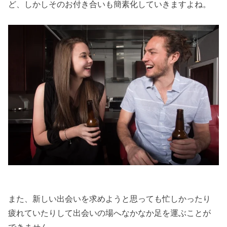
ど、しかしそのお付き合いも簡素化していきますよね。
ト３つ
» 五感に
従う
» お茶以
上の深
入りを
しない
» 日をあ
らため
てもふ
たりで
会わな
また、新しい出会いを求めようと思っても忙しかったり
い
疲れていたりして出会いの場へなかなか足を運ぶことが
› まとめ