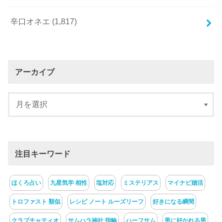
辛口オネエ
(1,817)
アーカイブ
注目キーワード
ほくろ占い
九星気学 相性
塩対応
ミステリアス
マイナビ婚活
トロファスト 類似
レシピ ノート ルーズリーフ
好きになる瞬間
クラブチャティオ
サムハラ神社 指輪
ハーフサム
男に好かれる男