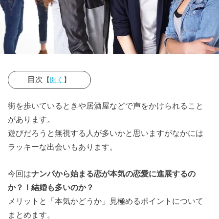
目次
【
開く
】
› ナンパ=付き
街を歩いているときや居酒屋などで声をかけられること
合うと考えな
があります。
いこと
遊びだろうと無視する人が多いかと思いますがなかには
ラッキーな出会いもあります。
› ナンパが始ま
りで結婚した
今回は
ナンパから始まる恋が本気の恋愛に進展するの
カップルもい
か？！結婚も多いのか？
る！
メリットと「本気かどうか」見極めるポイントについて
› そもそもナン
まとめます。