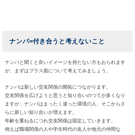
パをする理由
とは
» ■好み
のタイ
プだか
ナンパ=付き合うと考えないこと
ら
» ■開拓
ナンパと聞くと良いイメージを持たない方もおられます
したい
が、まずはプラス面について考えてみましょう。
から
ナンパは新しい交友関係の開拓につながります。
» ■ただ
交友関係を広げようと思うと知り合いのつてが多くなり
の遊び
ますが、ナンパはまったく違った環境の人、そこからさ
› ナンパされた
らに新しい知り合いが増えます。
ときに「本気
年齢を重ねるにつれ交友関係は固定していきます。
かどうか」見
例えば職場関係の人や学生時代の友人や地元の仲間な
極めるポイン