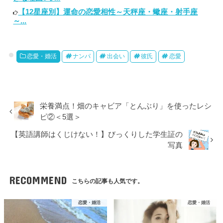
【12星座別】運命の恋愛相性～天秤座・蠍座・射手座
～...
恋愛・婚活
ナンパ
出会い
彼氏
恋愛
栄養満点！畑のキャビア「とんぶり」を使ったレシ
ピ②＜5選＞
【英語講師はくじけない！】びっくりした学生証の
写真
RECOMMEND
こちらの記事も人気です。
恋愛・婚活
恋愛・婚活