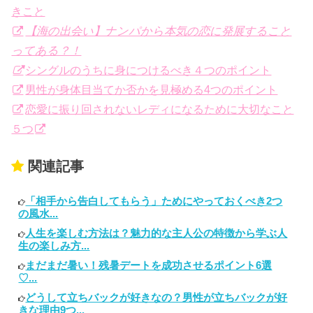
きこと
【海の出会い】ナンパから本気の恋に発展すること
ってある？！
シングルのうちに身につけるべき４つのポイント
男性が身体目当てか否かを見極める4つのポイント
恋愛に振り回されないレディになるために大切なこと
５つ
関連記事
「相手から告白してもらう」ためにやっておくべき2つ
の風水...
人生を楽しむ方法は？魅力的な主人公の特徴から学ぶ人
生の楽しみ方...
まだまだ暑い！残暑デートを成功させるポイント6選
♡...
どうして立ちバックが好きなの？男性が立ちバックが好
きな理由9つ...