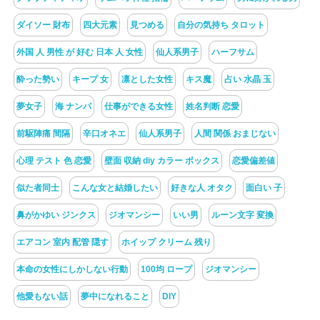
ダイソー 財布
四大元素
見つめる
自分の気持ち タロット
外国 人 男性 が 好む 日本 人 女性
仙人系男子
ハーフサム
酔った勢い
キープ 女
凛とした女性
キス魔
占い 水晶 玉
夢女子
海 ナンパ
仕事ができる女性
姓名判断 恋愛
前駆陣痛 間隔
辛口オネエ
仙人系男子
人間 関係 おまじない
心理 テスト 色 恋愛
壁面 収納 diy カラー ボックス
恋愛偏差値
似た者同士
こんな女と結婚したい
好きな人 オタク
面白い 子
鼻がかゆい ジンクス
ジオマンシー
いい男
ルーン文字 変換
エアコン 室内 配管 隠す
ホイップ クリーム 残り
本命の女性にしかしない行動
100均 ロープ
ジオマンシー
他愛もない話
夢中になれること
DIY