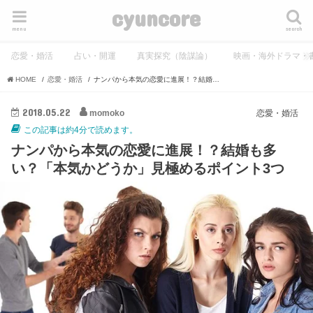
cyuncore
menu
search
恋愛・婚活
占い・開運
真実探究（陰謀論）
映画・海外ドラマ・
HOME
恋愛・婚活
ナンパから本気の恋愛に進展！？結婚も多い？「本気かどうか」見極めるポイント3つ
2018.05.22
momoko
恋愛・婚活
この記事は約4分で読めます。
ナンパから本気の恋愛に進展！？結婚も多
い？「本気かどうか」見極めるポイント3つ