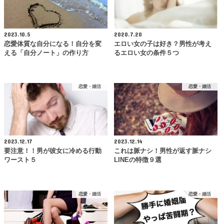
2023.10.5
2020.7.20
恋愛体質な自分になる！自分を変
エロい女の子は好き？男性が考え
える「自分ノート」の作り方
るエロい女の条件５つ
恋愛・婚活
恋愛・婚活
2023.12.17
2023.12.14
要注意！！男が彼女に冷める行動
これは脈ナシ！男性が返す脈ナシ
ワースト５
LINEの特徴９選
恋愛・婚活
恋愛・婚活