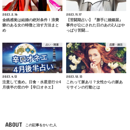
2023.2.16
2023.11.17
金銭感覚は結婚の絶対条件！浪費
【苦闘期占い】『勝手に婚姻届』
癖のある女の特徴と治す方法まと
事件が公にされた日のあの2人はや
め
っぱり苦闘…
占い・開運
恋愛・婚活
2023.4.13
2023.12.13
注意して進め。日食・水星逆行☆4
これって脈あり？女性からの脈あ
月後半の世の中【辛口オネエ】
りサインの行動とは
ABOUT
この記事をかいた人