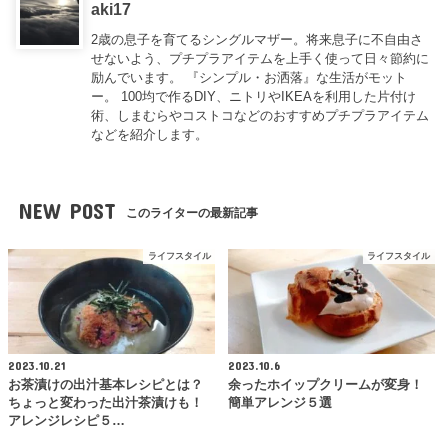
aki17
2歳の息子を育てるシングルマザー。将来息子に不自由さ
せないよう、プチプラアイテムを上手く使って日々節約に
励んでいます。 『シンプル・お洒落』な生活がモット
ー。 100均で作るDIY、ニトリやIKEAを利用した片付け
術、しまむらやコストコなどのおすすめプチプラアイテム
などを紹介します。
NEW POST
このライターの最新記事
ライフスタイル
ライフスタイル
2023.10.21
2023.10.6
お茶漬けの出汁基本レシピとは？
余ったホイップクリームが変身！
ちょっと変わった出汁茶漬けも！
簡単アレンジ５選
アレンジレシピ５…