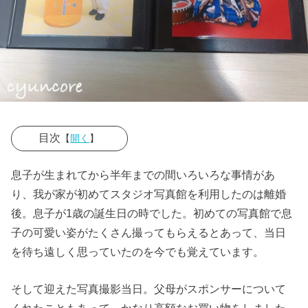
目次
【
開く
】
› スタジオで撮
息子が生まれてから半年までの間いろいろな事情があ
影した写真の
り、我が家が初めてスタジオ写真館を利用したのは離婚
購入を失敗！
後。息子が1歳の誕生日の時でした。初めての写真館で息
悩んでいる方
子の可愛い姿がたくさん撮ってもらえるとあって、当日
はいません
を待ち遠しく思っていたのを今でも覚えています。
か？
そして迎えた写真撮影当日。父母がスポンサーについて
› アルバムを1
くれたこともあって、かなり高額なお買い物をしました