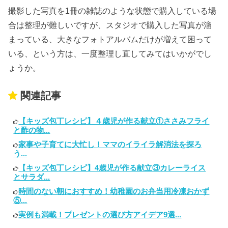
撮影した写真を1冊の雑誌のような状態で購入している場
合は整理が難しいですが、スタジオで購入した写真が溜
まっている、大きなフォトアルバムだけが増えて困って
いる、という方は、一度整理し直してみてはいかがでし
ょうか。
関連記事
【キッズ包丁レシピ】４歳児が作る献立①ささみフライ
と酢の物...
家事や子育てに大忙し！ママのイライラ解消法を探ろ
う...
【キッズ包丁レシピ】4歳児が作る献立③カレーライス
とサラダ...
時間のない朝におすすめ！幼稚園のお弁当用冷凍おかず
⑤...
実例も満載！プレゼントの選び方アイデア9選...