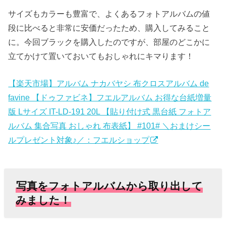
サイズもカラーも豊富で、よくあるフォトアルバムの値
段に比べると非常に安価だったため、購入してみること
に。今回ブラックを購入したのですが、部屋のどこかに
立てかけて置いておいてもおしゃれにキマります！
【楽天市場】アルバム ナカバヤシ 布クロスアルバム de
favine 【ドゥファビネ】フエルアルバム お得な台紙増量
版 Lサイズ IT-LD-191 20L 【貼り付け式 黒台紙 フォトア
ルバム 集合写真 おしゃれ 布表紙】 #101# ＼おまけシー
ルプレゼント対象♪／：フエルショップ
写真をフォトアルバムから取り出して
みました！