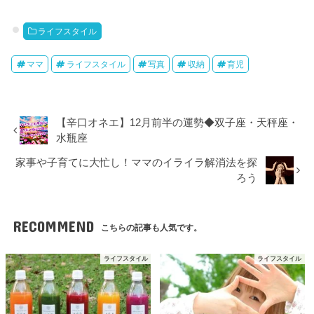
ライフスタイル
ママ
ライフスタイル
写真
収納
育児
【辛口オネエ】12月前半の運勢◆双子座・天秤座・
水瓶座
家事や子育てに大忙し！ママのイライラ解消法を探
ろう
RECOMMEND
こちらの記事も人気です。
ライフスタイル
ライフスタイル