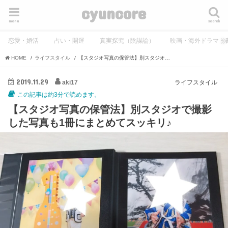
cyuncore
menu
search
恋愛・婚活
占い・開運
真実探究（陰謀論）
映画・海外ドラマ・
HOME
ライフスタイル
【スタジオ写真の保管法】別スタジオで撮影した写真も1冊にまとめてスッキリ♪
2019.11.29
aki17
ライフスタイル
この記事は約3分で読めます。
【スタジオ写真の保管法】別スタジオで撮影
した写真も1冊にまとめてスッキリ♪