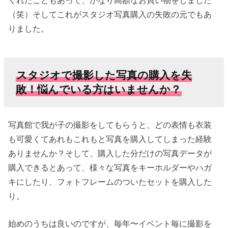
冊にまとめよ
（笑）そしてこれがスタジオ写真購入の失敗の元でもあ
う！おすすめ
りました。
アルバムはナ
カバヤシ
› 写真をフォト
スタジオで撮影した写真の購入を失
アルバムから
敗！悩んでいる方はいませんか？
取り出してみ
ました！
写真館で我が子の撮影をしてもらうと、どの表情も衣装
› スタジオ撮影
も可愛くてあれもこれもと写真を購入してしまった経験
は写真代だ
ありませんか？そして、購入した分だけの写真データが
け！これまで
購入できるとあって、様々な写真をキーホルダーやハガ
より安く済む
キにしたり、フォトフレームのついたセットを購入した
ようになりま
り。
した♪
始めのうちは良いのですが、毎年〜イベント毎に撮影を