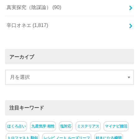
真実探究（陰謀論）
(90)
辛口オネエ
(1,817)
アーカイブ
注目キーワード
ほくろ占い
九星気学 相性
塩対応
ミステリアス
マイナビ婚活
トロファスト 類似
レシピ ノート ルーズリーフ
好きになる瞬間