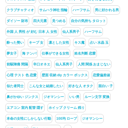
クラブチャティオ
サムハラ神社 指輪
ハーフサム
男に好かれる男
ダイソー 財布
四大元素
見つめる
自分の気持ち タロット
外国 人 男性 が 好む 日本 人 女性
仙人系男子
ハーフサム
酔った勢い
キープ 女
凛とした女性
キス魔
占い 水晶 玉
夢女子
海 ナンパ
仕事ができる女性
姓名判断 恋愛
前駆陣痛 間隔
辛口オネエ
仙人系男子
人間 関係 おまじない
心理 テスト 色 恋愛
壁面 収納 diy カラー ボックス
恋愛偏差値
似た者同士
こんな女と結婚したい
好きな人 オタク
面白い 子
鼻がかゆい ジンクス
ジオマンシー
いい男
ルーン文字 変換
エアコン 室内 配管 隠す
ホイップ クリーム 残り
本命の女性にしかしない行動
100均 ロープ
ジオマンシー