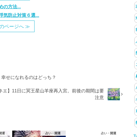
方法...
気防止対策６選...
のページへ ≫
” 幸せになれるのはどっち？
ネエ】11日に冥王星山羊座再入宮。前後の期間は要
注意
開運
占い・開運
占い・開運
T