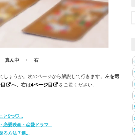
 真ん中 ・ 右
でしょうか。次のページから解説して行きます。
左を選
ジ目
へ、右は
4ページ目
をご覧ください。
5つ♡...
恋愛映画・恋愛ドラマ...
る方法７選...