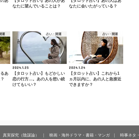
人のあ
【タロット占い】あの人があ
【タロット占い】あの人はあ
なたに望んでいることは？
なたに会いたがっている？
開運
占い・開運
占い・開運
2024.1.25
2024.1.24
なるあ
【タロット占い】もどかしい
【タロット占い】これから1
は？
恋の行方…。あの人を想い続
ヵ月以内に、あの人と急接近
けてもいい？
できますか？
真実探究（陰謀論）
映画・海外ドラマ・書籍・マンガ
時事ネタ