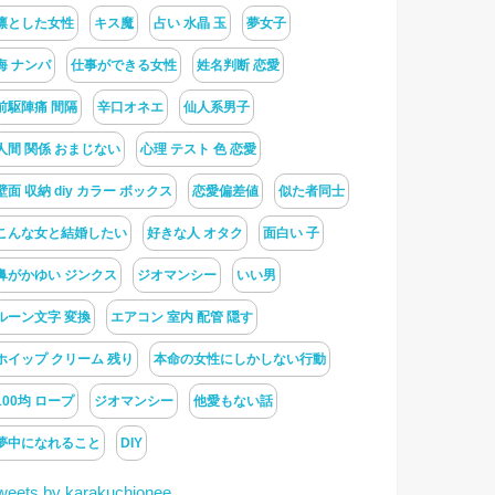
凛とした女性
キス魔
占い 水晶 玉
夢女子
海 ナンパ
仕事ができる女性
姓名判断 恋愛
前駆陣痛 間隔
辛口オネエ
仙人系男子
人間 関係 おまじない
心理 テスト 色 恋愛
壁面 収納 diy カラー ボックス
恋愛偏差値
似た者同士
こんな女と結婚したい
好きな人 オタク
面白い 子
鼻がかゆい ジンクス
ジオマンシー
いい男
ルーン文字 変換
エアコン 室内 配管 隠す
ホイップ クリーム 残り
本命の女性にしかしない行動
100均 ロープ
ジオマンシー
他愛もない話
夢中になれること
DIY
weets by karakuchionee