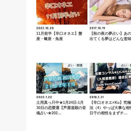
2023.10.28
2017.10.19
11月前半【辛口オネエ】蟹
【秋の夜の夢占い】あ
座・蠍座・魚座
出てくる夢はどんな意
占い・開運
占い・
2022.1.22
2018.3.31
土用真っ只中★1月24日-1月
【辛口オネエ×Ku】究
30日の恋愛運【芦屋道顕の音
法（4）やっぱ大事な相
魂占い★202…
日干の相性をまずチ…