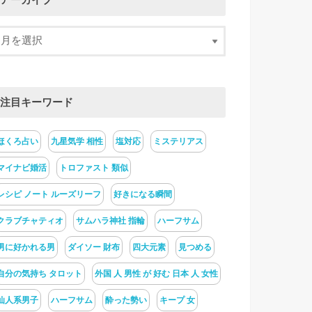
アーカイブ
注目キーワード
ほくろ占い
九星気学 相性
塩対応
ミステリアス
マイナビ婚活
トロファスト 類似
レシピ ノート ルーズリーフ
好きになる瞬間
クラブチャティオ
サムハラ神社 指輪
ハーフサム
男に好かれる男
ダイソー 財布
四大元素
見つめる
自分の気持ち タロット
外国 人 男性 が 好む 日本 人 女性
仙人系男子
ハーフサム
酔った勢い
キープ 女