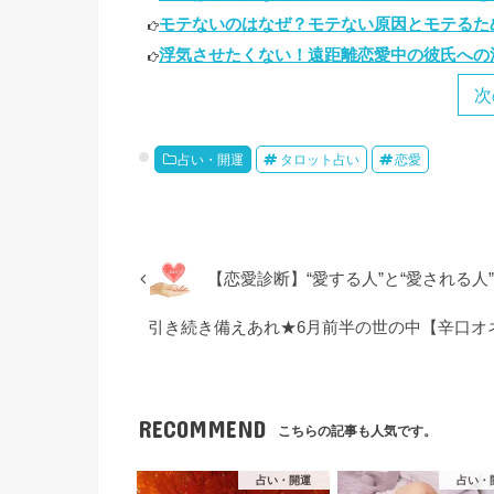
モテないのはなぜ？モテない原因とモテるための
浮気させたくない！遠距離恋愛中の彼氏への浮
次
占い・開運
タロット占い
恋愛
【恋愛診断】“愛する人”と“愛される人
引き続き備えあれ★6月前半の世の中【辛口オ
RECOMMEND
こちらの記事も人気です。
占い・開運
占い・