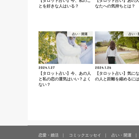
【タロット占い】今、私のこ
【タロット占い】あの
とを好きな人はいる？
なたへの気持ちとは？
占い・開運
占い・
2024.1.27
2024.1.26
【タロット占い】今、あの人
【タロット占い】気に
と私の恋の運気はいい？よく
の人と距離を縮めるに
ない？
恋愛・婚活
コミックエッセイ
占い・開運