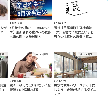
2023.8.14
2020.4.13
の人が
8月後半の世の中【辛口オネ
護符【芦屋道顕】死神退散
味？
エ】刷新される世界への歓喜
（2）苦境で「死にたい」と
も束の間・火星移動と…
思うのは死神の影響？死…
開運
占い・開運
占い・開運
2018.6.10
2018.9.19
極開運
続々・やってはいけない「恋
風水で家をパワースポットに
性：
愛運」のNG風水3選
しよう！金運がUPするダイニ
ング