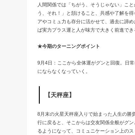
【天
人間関係では「ちがう、そうじゃない」こと
秤
う、それ！」と頷けること、共感や了解を得
座】
アやコミュ力も存分に活かせて、過去に諦め
ば実力プラス運と人が味方で大きく前進でき
»
【水
★今期のターニングポイント
瓶
座】
9月4日：ここから全体運がグンと回復。日
にならなくなっていく。
【天秤座】
8月末の火星天秤座入りで始まった人生の勝
行に戻ると、そこからは交友関係全般がグン
るようになって、コミュニケーション上のス