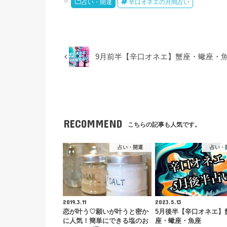
占い・開運
辛口オネエの月間占い
9月前半【辛口オネエ】蟹座・蠍座・
RECOMMEND
こちらの記事も人気です。
占い・開運
占い・
2019.3.11
2023.5.13
恋が叶う♡願いが叶うと密か
5月後半【辛口オネエ】
に人気！簡単にできる塩のお
座・蠍座・魚座