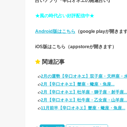
占いアプリ『辛口オネエの開運占い』
★風の時代占い好評配信中★
Android版はこちら
（google playが開きま
iOS版はこちら（appstoreが開きます）
関連記事
2月の運勢【辛口オネエ】双子座・天秤座・水瓶
2月【辛口オネエ】蟹座・蠍座・魚座...
2月【辛口オネエ】牡羊座・獅子座・射手座..
2月【辛口オネエ】牡牛座・乙女座・山羊座..
11月前半【辛口オネエ】蟹座・蠍座・魚座...