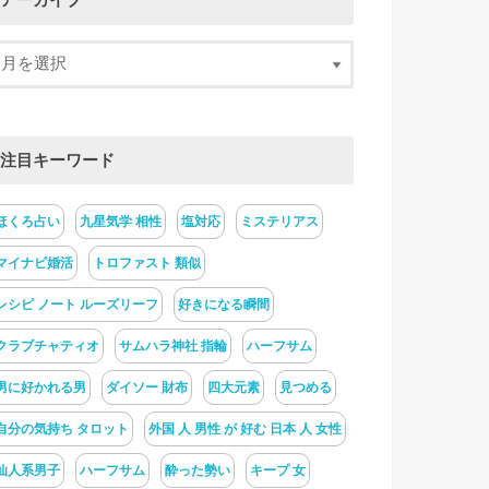
アーカイブ
注目キーワード
ほくろ占い
九星気学 相性
塩対応
ミステリアス
マイナビ婚活
トロファスト 類似
レシピ ノート ルーズリーフ
好きになる瞬間
クラブチャティオ
サムハラ神社 指輪
ハーフサム
男に好かれる男
ダイソー 財布
四大元素
見つめる
自分の気持ち タロット
外国 人 男性 が 好む 日本 人 女性
仙人系男子
ハーフサム
酔った勢い
キープ 女