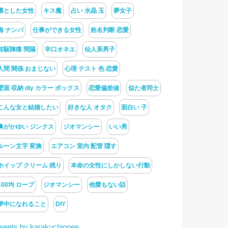
凛とした女性
キス魔
占い 水晶 玉
夢女子
海 ナンパ
仕事ができる女性
姓名判断 恋愛
前駆陣痛 間隔
辛口オネエ
仙人系男子
人間 関係 おまじない
心理 テスト 色 恋愛
壁面 収納 diy カラー ボックス
恋愛偏差値
似た者同士
こんな女と結婚したい
好きな人 オタク
面白い 子
鼻がかゆい ジンクス
ジオマンシー
いい男
ルーン文字 変換
エアコン 室内 配管 隠す
ホイップ クリーム 残り
本命の女性にしかしない行動
100均 ロープ
ジオマンシー
他愛もない話
夢中になれること
DIY
weets by karakuchionee