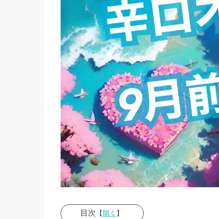
目次
【
開く
】