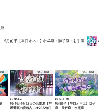
魚座
9月前半【辛口オネエ】牡羊座・獅子座・射手座
開運
占い・開運
占い・開運
2022.6.3
2023.5.28
蟹
6月6日-6月12日の恋愛運【芦
6月前半【辛口オネエ】双子
屋道顕の音魂占い★2022年】
座・天秤座・水瓶座