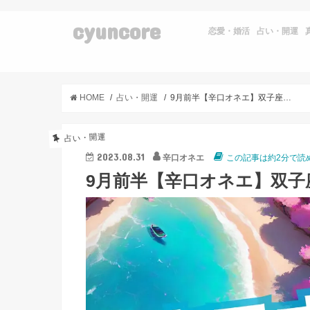
cyuncore
恋愛・婚活
占い・開運
HOME
占い・開運
9月前半【辛口オネエ】双子座・天秤座・水瓶座
占い・開運
2023.08.31
辛口オネエ
この記事は約2分で読
9月前半【辛口オネエ】双子