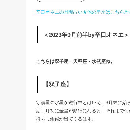
» ＜
辛口オネエの月間占い★他の星座はこちらか
2023
年9
＜2023年9月前半by辛口オネエ＞
月前
半by
辛口
こちらは双子座・天秤座・水瓶座ね。
オネ
エ＞
»
【双子座】
【双
子
守護星の水星が逆行中とはいえ、8月末に始
座】
期。月初に金星が順行になると、それまで何
持ちに余裕が出てくるはず。
»