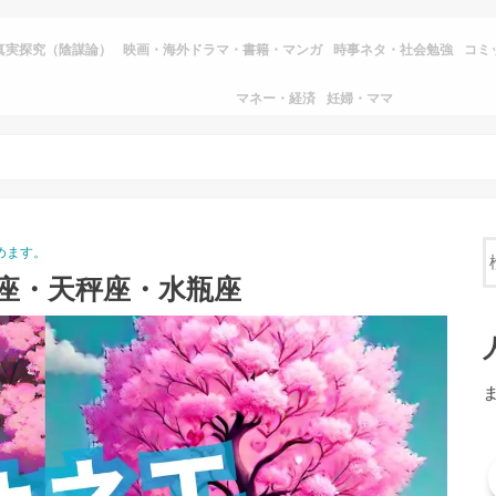
真実探究（陰謀論）
映画・海外ドラマ・書籍・マンガ
時事ネタ・社会勉強
コミ
マネー・経済
妊婦・ママ
めます。
座・天秤座・水瓶座