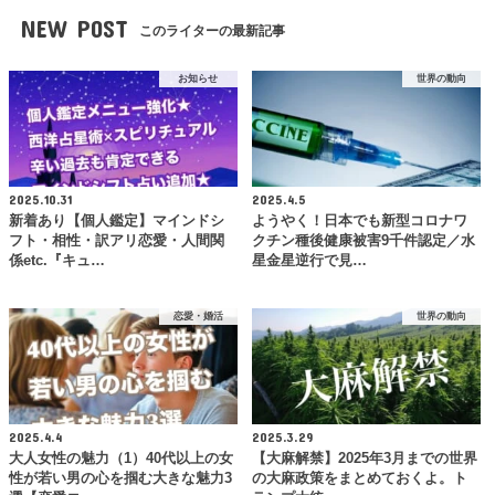
NEW POST
このライターの最新記事
お知らせ
世界の動向
2025.10.31
2025.4.5
新着あり【個人鑑定】マインドシ
ようやく！日本でも新型コロナワ
フト・相性・訳アリ恋愛・人間関
クチン種後健康被害9千件認定／水
係etc.『キュ…
星金星逆行で見…
恋愛・婚活
世界の動向
2025.4.4
2025.3.29
大人女性の魅力（1）40代以上の女
【大麻解禁】2025年3月までの世界
性が若い男の心を掴む大きな魅力3
の大麻政策をまとめておくよ。ト