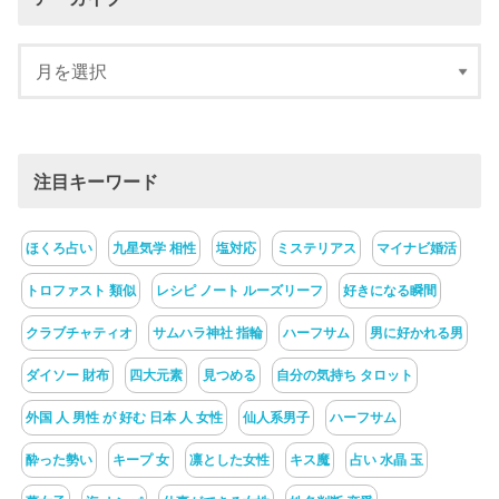
注目キーワード
ほくろ占い
九星気学 相性
塩対応
ミステリアス
マイナビ婚活
トロファスト 類似
レシピ ノート ルーズリーフ
好きになる瞬間
クラブチャティオ
サムハラ神社 指輪
ハーフサム
男に好かれる男
ダイソー 財布
四大元素
見つめる
自分の気持ち タロット
外国 人 男性 が 好む 日本 人 女性
仙人系男子
ハーフサム
酔った勢い
キープ 女
凛とした女性
キス魔
占い 水晶 玉