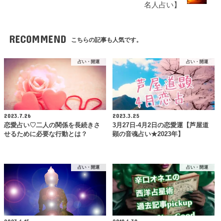
名人占い】
RECOMMEND
こちらの記事も人気です。
占い・開運
占い・開運
2023.7.26
2023.3.25
恋愛占い♡二人の関係を長続きさ
3月27日-4月2日の恋愛運【芦屋道
せるために必要な行動とは？
顕の音魂占い★2023年】
占い・開運
占い・開運