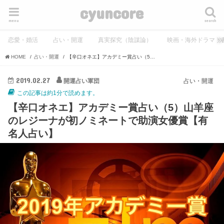
cyuncore
menu
search
恋愛・婚活
占い・開運
真実探究（陰謀論）
映画・海外ドラマ・
HOME
占い・開運
【辛口オネエ】アカデミー賞占い（5）山羊座のレジーナが初ノミネートで助演女優賞【有名人占い】
2019.02.27
開運占い軍団
占い・開運
この記事は約1分で読めます。
【辛口オネエ】アカデミー賞占い（5）山羊座
のレジーナが初ノミネートで助演女優賞【有
名人占い】