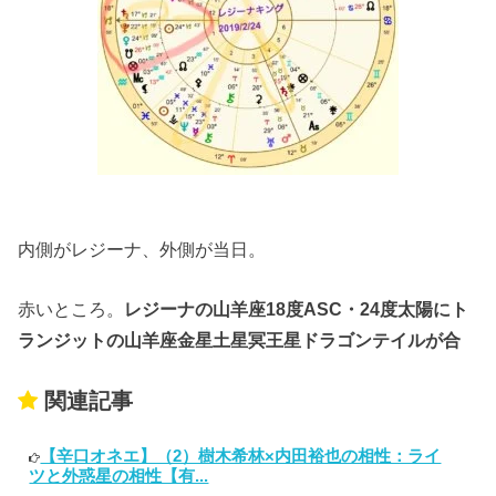
内側がレジーナ、外側が当日。
赤いところ。
レジーナの山羊座18度ASC・24度太陽にト
ランジットの山羊座金星土星冥王星ドラゴンテイルが合
関連記事
【辛口オネエ】（2）樹木希林×内田裕也の相性：ライ
ツと外惑星の相性【有...