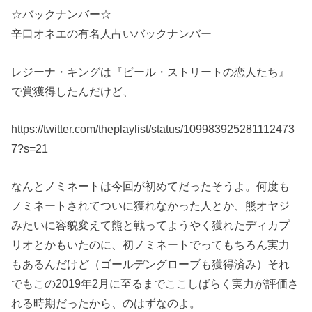
☆バックナンバー☆
辛口オネエの有名人占いバックナンバー
レジーナ・キングは『ビール・ストリートの恋人たち』
で賞獲得したんだけど、
https://twitter.com/theplaylist/status/109983925281112473
7?s=21
なんとノミネートは今回が初めてだったそうよ。何度も
ノミネートされてついに獲れなかった人とか、熊オヤジ
みたいに容貌変えて熊と戦ってようやく獲れたディカプ
リオとかもいたのに、初ノミネートでってもちろん実力
もあるんだけど（ゴールデングローブも獲得済み）それ
でもこの2019年2月に至るまでここしばらく実力が評価さ
れる時期だったから、のはずなのよ。