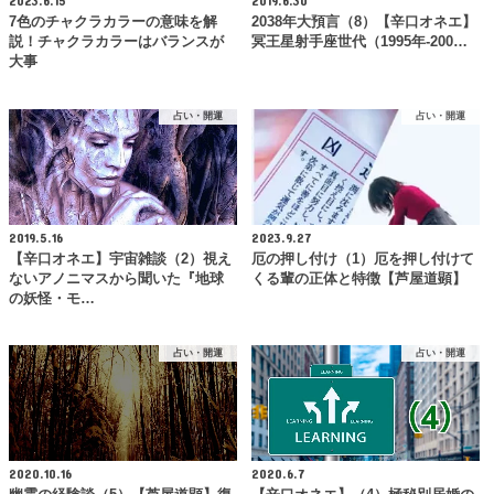
2023.6.15
2019.6.30
7色のチャクラカラーの意味を解
2038年大預言（8）【辛口オネエ】
説！チャクラカラーはバランスが
冥王星射手座世代（1995年-200…
大事
占い・開運
占い・開運
2019.5.16
2023.9.27
【辛口オネエ】宇宙雑談（2）視え
厄の押し付け（1）厄を押し付けて
ないアノニマスから聞いた『地球
くる輩の正体と特徴【芦屋道顕】
の妖怪・モ…
占い・開運
占い・開運
2020.10.16
2020.6.7