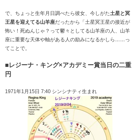
で、ちょっと生年月日調べたら彼女、今しがた
土星と冥
王星を迎えてる山羊座
だったから「土星冥王星の接近が
怖い！死ぬんじゃ？って鬱々としてる山羊座の人、山羊
座に重要な天体や軸がある人の励みになるかしら……っ
てことで。
■レジーナ・キング×アカデミー賞当日の二重
円
1971年1月15日 7:40 シンシナティ生まれ