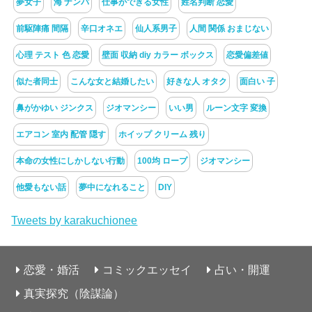
夢女子
海 ナンパ
仕事ができる女性
姓名判断 恋愛
前駆陣痛 間隔
辛口オネエ
仙人系男子
人間 関係 おまじない
心理 テスト 色 恋愛
壁面 収納 diy カラー ボックス
恋愛偏差値
似た者同士
こんな女と結婚したい
好きな人 オタク
面白い 子
鼻がかゆい ジンクス
ジオマンシー
いい男
ルーン文字 変換
エアコン 室内 配管 隠す
ホイップ クリーム 残り
本命の女性にしかしない行動
100均 ロープ
ジオマンシー
他愛もない話
夢中になれること
DIY
Tweets by karakuchionee
恋愛・婚活
コミックエッセイ
占い・開運
真実探究（陰謀論）