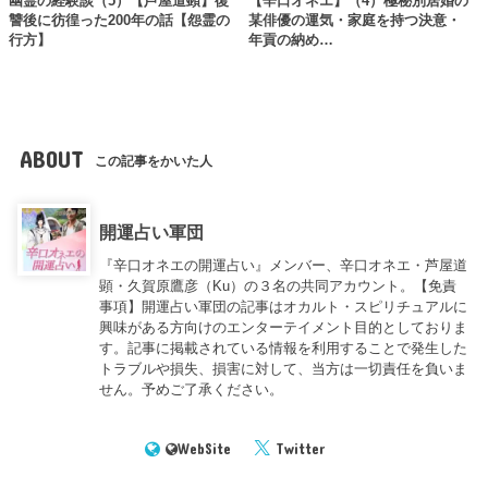
幽霊の経験談（5）【芦屋道顕】復
【辛口オネエ】（4）極秘別居婚の
讐後に彷徨った200年の話【怨霊の
某俳優の運気・家庭を持つ決意・
行方】
年貢の納め…
ABOUT
この記事をかいた人
開運占い軍団
『辛口オネエの開運占い』メンバー、辛口オネエ・芦屋道
顕・久賀原鷹彦（Ku）の３名の共同アカウント。【免責
事項】開運占い軍団の記事はオカルト・スピリチュアルに
興味がある方向けのエンターテイメント目的としておりま
す。記事に掲載されている情報を利用することで発生した
トラブルや損失、損害に対して、当方は一切責任を負いま
せん。予めご了承ください。
WebSite
Twitter