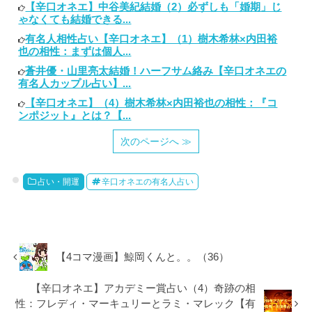
【辛口オネエ】中谷美紀結婚（2）必ずしも「婚期」じ
ゃなくても結婚できる...
有名人相性占い【辛口オネエ】（1）樹木希林×内田裕
也の相性：まずは個人...
蒼井優・山里亮太結婚！ハーフサム絡み【辛口オネエの
有名人カップル占い】...
【辛口オネエ】（4）樹木希林×内田裕也の相性：『コ
ンポジット』とは？【...
次のページへ ≫
占い・開運
辛口オネエの有名人占い
【4コマ漫画】鯨岡くんと。。（36）
【辛口オネエ】アカデミー賞占い（4）奇跡の相
性：フレディ・マーキュリーとラミ・マレック【有