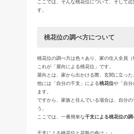
ここでは、そんな桃花位について、そして恋
に花を飾
す。
るときの
ポイント
› 桃花位
桃花位の調べ方について
だけじゃ
ない！
桃花位の調べ方は色々あり、家の住人全員（
「東方
これが「屋向による桃花位」です。
位」の効
屋向とは、家から出かける際、玄関に立った
果的な使
他には「自分の干支」による
桃花位
や「自分
い方
ます。
ですから、家族と住んでいる場合は、自分の
› 桃花位
う。
と鏡やド
ここでは、一番簡単な
干支による桃花位の調
レッサー
の配置
干支による桃花位と花瓶の色は・・