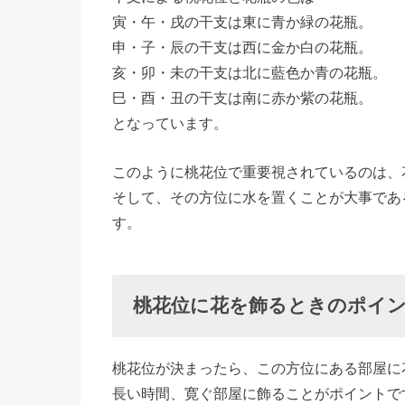
› 最後に
寅・午・戌の干支は東に青か緑の花瓶。
申・子・辰の干支は西に金か白の花瓶。
亥・卯・未の干支は北に藍色か青の花瓶。
巳・酉・丑の干支は南に赤か紫の花瓶。
となっています。
このように桃花位で重要視されているのは、
そして、その方位に水を置くことが大事であ
す。
桃花位に花を飾るときのポイ
桃花位が決まったら、この方位にある部屋に
長い時間、寛ぐ部屋に飾ることがポイントで