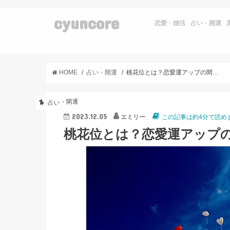
cyuncore
恋愛・婚活
占い・開運
HOME
占い・開運
桃花位とは？恋愛運アップの間取りを紹介
占い・開運
2023.12.05
エミリー
この記事は約4分で読め
桃花位とは？恋愛運アップ