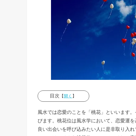
目次
【
開く
】
› 桃花位
風水では恋愛のことを「桃花」といいます。
の調べ方
びます。桃花位は風水学において、恋愛運を
について
良い出会いを呼び込みたい人に是非取り入れ
› 桃花位