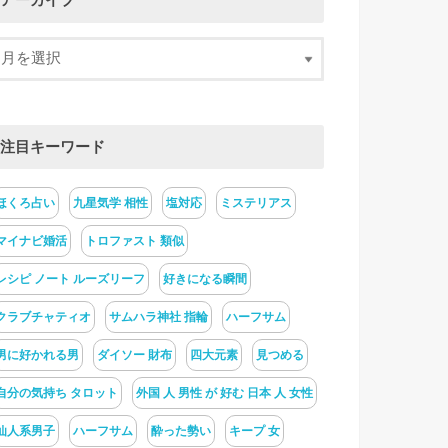
アーカイブ
注目キーワード
ほくろ占い
九星気学 相性
塩対応
ミステリアス
マイナビ婚活
トロファスト 類似
レシピ ノート ルーズリーフ
好きになる瞬間
クラブチャティオ
サムハラ神社 指輪
ハーフサム
男に好かれる男
ダイソー 財布
四大元素
見つめる
自分の気持ち タロット
外国 人 男性 が 好む 日本 人 女性
仙人系男子
ハーフサム
酔った勢い
キープ 女