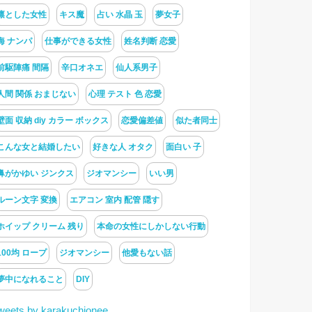
凛とした女性
キス魔
占い 水晶 玉
夢女子
海 ナンパ
仕事ができる女性
姓名判断 恋愛
前駆陣痛 間隔
辛口オネエ
仙人系男子
人間 関係 おまじない
心理 テスト 色 恋愛
壁面 収納 diy カラー ボックス
恋愛偏差値
似た者同士
こんな女と結婚したい
好きな人 オタク
面白い 子
鼻がかゆい ジンクス
ジオマンシー
いい男
ルーン文字 変換
エアコン 室内 配管 隠す
ホイップ クリーム 残り
本命の女性にしかしない行動
100均 ロープ
ジオマンシー
他愛もない話
夢中になれること
DIY
weets by karakuchionee