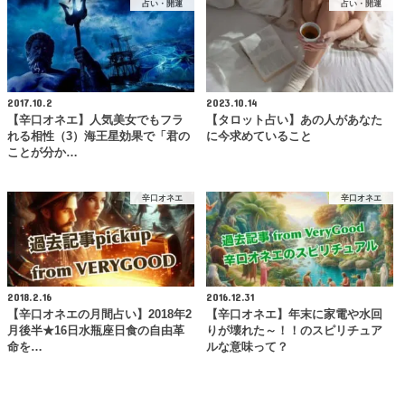
占い・開運
占い・開運
2017.10.2
2023.10.14
【辛口オネエ】人気美女でもフラ
【タロット占い】あの人があなた
れる相性（3）海王星効果で「君の
に今求めていること
ことが分か…
辛口オネエ
辛口オネエ
2018.2.16
2016.12.31
【辛口オネエの月間占い】2018年2
【辛口オネエ】年末に家電や水回
月後半★16日水瓶座日食の自由革
りが壊れた～！！のスピリチュア
命を…
ルな意味って？