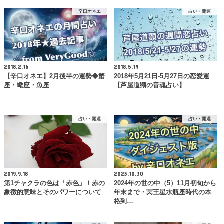
辛口オネエ
占い・開運
2018.2.16
2018.5.19
【辛口オネエ】2月後半の運勢◆蟹
2018年5月21日-5月27日の恋愛運
座・蠍座・魚座
【芦屋道顕の音魂占い】
占い・開運
占い・開運
2019.9.18
2023.10.30
第1チャクラの色は「赤色」！赤の
2024年の世の中（5）11月初旬から
象徴的意味とそのパワーについて
年末まで・冥王星水瓶座時代の本
格到…