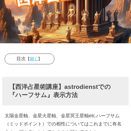
目次
【
開く
】
› 【西洋占星術
講座】
【西洋占星術講座】astrodienstでの
astrodienstで
『ハーフサム』表示方法
の『ハーフサ
ム』表示方法
太陽金星軸、金星火星軸、金星冥王星軸etc.ハーフサム
（ミッドポイント）での相性についてはこれまでに有名