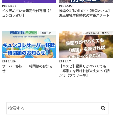
2026.4.24
2026.1.27
ベタ褒め占い☆鑑定受付再開【キ
後編☆1月の世の中【辛口オネエ】
ュンコレ占い】
海王星牡羊座時代の本番スタート
お知らせ
スピリチュアル・オカルト
2026.1.26
2026.1.7
サーバー移転・一時閉鎖のお知ら
【辛スピ】星回りがヤバくても
せ
「感謝」を続ければ大丈夫って話
だよ【ブラザー辛】