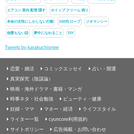
エアコン 室内 配管 隠す
ホイップ クリーム 残り
本命の女性にしかしない行動
100均 ロープ
ジオマンシー
他愛もない話
夢中になれること
DIY
Tweets by karakuchionee
恋愛・婚活
コミックエッセイ
占い・開運
真実探究（陰謀論）
映画・海外ドラマ・書籍・マンガ
時事ネタ・社会勉強
ビューティ・健康
妊婦・ママ
マネー・経済
ライフスタイル
ライター一覧
cyuncore利用規約
サイトポリシー
広告掲載・お問い合わせ