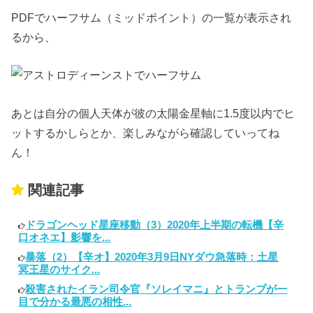
PDFでハーフサム（ミッドポイント）の一覧が表示され
るから、
あとは自分の個人天体が彼の太陽金星軸に1.5度以内でヒ
ットするかしらとか、楽しみながら確認していってね
ん！
関連記事
ドラゴンヘッド星座移動（3）2020年上半期の転機【辛
口オネエ】影響を...
暴落（2）【辛オ】2020年3月9日NYダウ急落時：土星
冥王星のサイク...
殺害されたイラン司令官『ソレイマニ』とトランプが一
目で分かる最悪の相性...