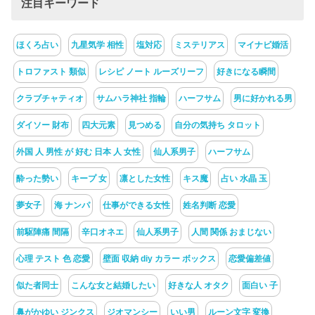
注目キーワード
ほくろ占い
九星気学 相性
塩対応
ミステリアス
マイナビ婚活
トロファスト 類似
レシピ ノート ルーズリーフ
好きになる瞬間
クラブチャティオ
サムハラ神社 指輪
ハーフサム
男に好かれる男
ダイソー 財布
四大元素
見つめる
自分の気持ち タロット
外国 人 男性 が 好む 日本 人 女性
仙人系男子
ハーフサム
酔った勢い
キープ 女
凛とした女性
キス魔
占い 水晶 玉
夢女子
海 ナンパ
仕事ができる女性
姓名判断 恋愛
前駆陣痛 間隔
辛口オネエ
仙人系男子
人間 関係 おまじない
心理 テスト 色 恋愛
壁面 収納 diy カラー ボックス
恋愛偏差値
似た者同士
こんな女と結婚したい
好きな人 オタク
面白い 子
鼻がかゆい ジンクス
ジオマンシー
いい男
ルーン文字 変換