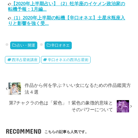
【2020年上半期占い】（2）牡羊座のイケメン政治家の
転機予報：1月編...
（1）2020年上半期の転機【辛口オネエ】土星水瓶座入
りと影響を強く受...
占い・開運
辛口オネエ
西洋占星術講座
辛口オネエの西洋占星術
作品から何を学ぶ？いい女になるための作品鑑賞方
法４選
第7チャクラの色は「紫色」！紫色の象徴的意味と
そのパワーについて
RECOMMEND
こちらの記事も人気です。