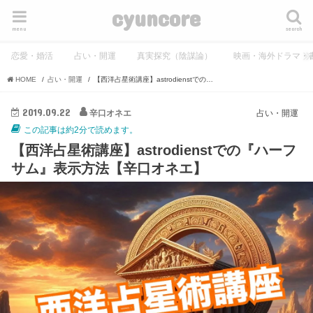
cyuncore
menu
search
恋愛・婚活
占い・開運
真実探究（陰謀論）
映画・海外ドラマ・
HOME
占い・開運
【西洋占星術講座】astrodienstでの『ハーフサム』表示方法【辛口オネエ】
2019.09.22
辛口オネエ
占い・開運
この記事は約2分で読めます。
【西洋占星術講座】astrodienstでの『ハーフ
サム』表示方法【辛口オネエ】