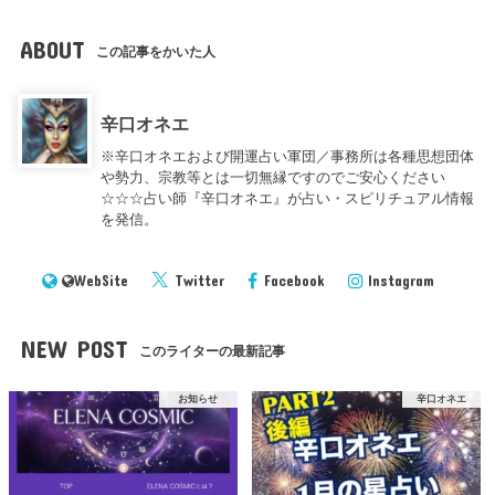
ABOUT
この記事をかいた人
辛口オネエ
※辛口オネエおよび開運占い軍団／事務所は各種思想団体
や勢力、宗教等とは一切無縁ですのでご安心ください
☆☆☆占い師『辛口オネエ』が占い・スピリチュアル情報
を発信。
WebSite
Twitter
Facebook
Instagram
NEW POST
このライターの最新記事
お知らせ
辛口オネエ