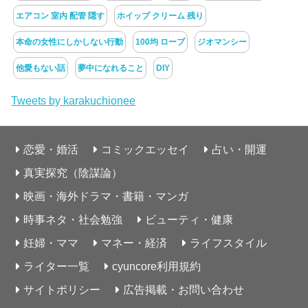
エアコン 室内 配管 隠す
ホイップ クリーム 残り
本命の女性にしかしない行動
100均 ロープ
ジオマンシー
他愛もない話
夢中になれること
DIY
Tweets by karakuchionee
恋愛・婚活
コミックエッセイ
占い・開運
真実探究（陰謀論）
映画・海外ドラマ・書籍・マンガ
時事ネタ・社会勉強
ビューティ・健康
妊婦・ママ
マネー・経済
ライフスタイル
ライター一覧
cyuncore利用規約
サイトポリシー
広告掲載・お問い合わせ