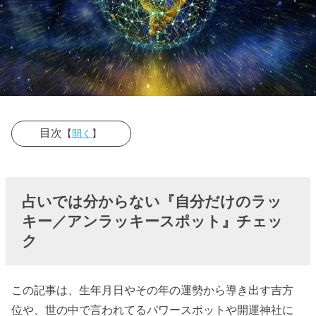
目次
【
開く
】
› 占いでは分か
らない『自分
占いでは分からない『自分だけのラッ
だけのラッキ
キー／アンラッキースポット』チェッ
ー／アンラッ
ク
キースポッ
ト』チェック
この記事は、生年月日やその年の運勢から導き出す吉方
› 自分だけのラ
位や、世の中で言われてるパワースポットや開運神社に
ッキー／アン