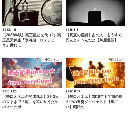
2023.1.11
2018.8.5
【2023年版】冥王星と世代（2）冥
【真夏の怪談】あの人、もうすぐ
王星天秤座『氷河期・ロスジェ
死んじゃうんだよ【芦屋道顕】
ネ』世代…
辛口オネエ
辛口オネエ
2015.1.23
2017.11.13
【辛口オネエの開運風水】2月3日
【辛口オネエ】2018年上半期の世
の豆まきで「厄」を追い払うため
の中の運勢ダイジェスト【星占
の３つのポ…
い】昭和の…