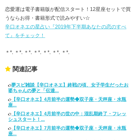
恋愛運は電子書籍版が配信スタート！12星座セットで買
うならお得・書籍形式で読みやすい☆
辛口オネエの星占い『2019年下半期あなたの恋のすべ
て』をチェック！
＊*. ＊*. ＊*. ＊*. ＊*. ＊*. ＊*.
関連記事
夢スピ雑談【辛口オネエ】終戦の頃、女子学生だったお
婆ちゃんの夢と「伝達...
【辛口オネエ】4月前半の運勢◆双子座・天秤座・水瓶
座...
【辛口オネエ】4月前半の世の中：混乱期終了・フレッ
シュスタート！...
【辛口オネエ】7月前半の運勢◆双子座・天秤座・水瓶
座...