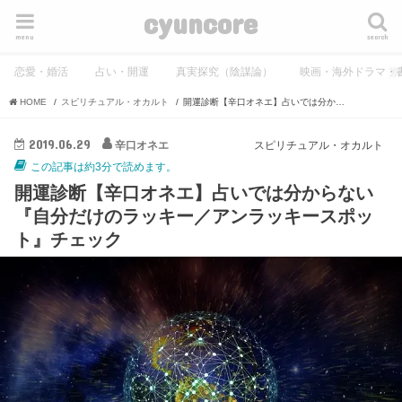
cyuncore
menu
search
恋愛・婚活
占い・開運
真実探究（陰謀論）
映画・海外ドラマ・
HOME
スピリチュアル・オカルト
開運診断【辛口オネエ】占いでは分からない『自分だけのラッキー／アンラッキースポット』チェック
2019.06.29
辛口オネエ
スピリチュアル・オカルト
この記事は約3分で読めます。
開運診断【辛口オネエ】占いでは分からない
『自分だけのラッキー／アンラッキースポッ
ト』チェック