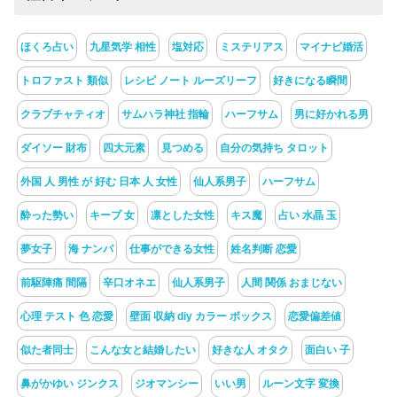
ほくろ占い
九星気学 相性
塩対応
ミステリアス
マイナビ婚活
トロファスト 類似
レシピ ノート ルーズリーフ
好きになる瞬間
クラブチャティオ
サムハラ神社 指輪
ハーフサム
男に好かれる男
ダイソー 財布
四大元素
見つめる
自分の気持ち タロット
外国 人 男性 が 好む 日本 人 女性
仙人系男子
ハーフサム
酔った勢い
キープ 女
凛とした女性
キス魔
占い 水晶 玉
夢女子
海 ナンパ
仕事ができる女性
姓名判断 恋愛
前駆陣痛 間隔
辛口オネエ
仙人系男子
人間 関係 おまじない
心理 テスト 色 恋愛
壁面 収納 diy カラー ボックス
恋愛偏差値
似た者同士
こんな女と結婚したい
好きな人 オタク
面白い 子
鼻がかゆい ジンクス
ジオマンシー
いい男
ルーン文字 変換