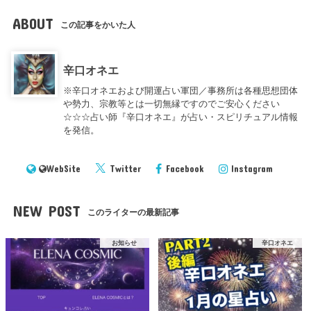
ABOUT
この記事をかいた人
辛口オネエ
※辛口オネエおよび開運占い軍団／事務所は各種思想団体
や勢力、宗教等とは一切無縁ですのでご安心ください
☆☆☆占い師『辛口オネエ』が占い・スピリチュアル情報
を発信。
WebSite
Twitter
Facebook
Instagram
NEW POST
このライターの最新記事
お知らせ
辛口オネエ