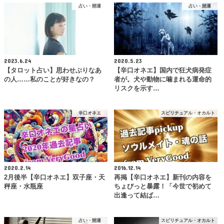
占い・開運
占い・開運
2023.6.24
2020.5.23
【タロット占い】思わせぶりなあ
【辛口オネエ】国内で狂犬病発症
の人……私のことが好きなの？
者が。犬や動物に噛まれる運命的
リスクを示す…
辛口オネエ
スピリチュアル・オカルト
2020.2.14
2016.12.14
2月後半【辛口オネエ】双子座・天
再掲【辛口オネエ】新刊の内容を
秤座・水瓶座
ちょびっと暴露！「今世で初めて
出逢って結ば…
占い・開運
スピリチュアル・オカルト