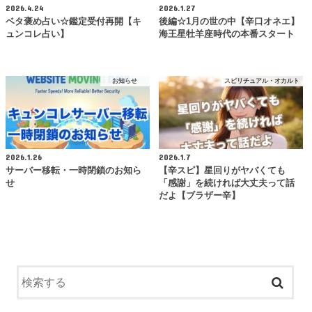
2026.4.24
2026.1.27
ベタ褒め占い☆鑑定受付再開【キ
後編☆1月の世の中【辛口オネエ】
ュンコレ占い】
海王星牡羊座時代の本番スタート
お知らせ
スピリチュアル・オカルト
2026.1.26
2026.1.7
サーバー移転・一時閉鎖のお知ら
【辛スピ】星回りがヤバくても
せ
「感謝」を続ければ大丈夫って話
だよ【ブラザー辛】