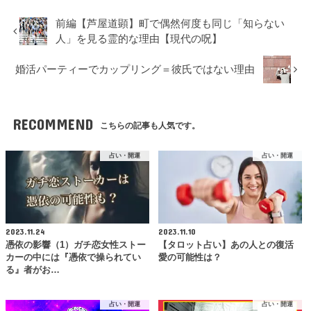
前編【芦屋道顕】町で偶然何度も同じ「知らない
人」を見る霊的な理由【現代の呪】
婚活パーティーでカップリング＝彼氏ではない理由
RECOMMEND
こちらの記事も人気です。
占い・開運
占い・開運
2023.11.24
2023.11.10
憑依の影響（1）ガチ恋女性ストー
【タロット占い】あの人との復活
カーの中には『憑依で操られてい
愛の可能性は？
る』者がお…
占い・開運
占い・開運