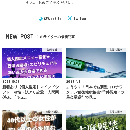
せん。予めご了承ください。
WebSite
Twitter
NEW POST
このライターの最新記事
お知らせ
世界の動向
2025.10.31
2025.4.5
新着あり【個人鑑定】マインドシ
ようやく！日本でも新型コロナワ
フト・相性・訳アリ恋愛・人間関
クチン種後健康被害9千件認定／水
係etc.『キュ…
星金星逆行で見…
恋愛・婚活
世界の動向