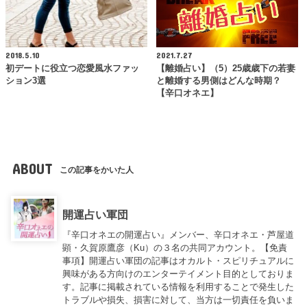
2018.5.10
2021.7.27
初デートに役立つ恋愛風水ファッ
【離婚占い】（5）25歳歳下の若妻
ション3選
と離婚する男側はどんな時期？
【辛口オネエ】
ABOUT
この記事をかいた人
開運占い軍団
『辛口オネエの開運占い』メンバー、辛口オネエ・芦屋道
顕・久賀原鷹彦（Ku）の３名の共同アカウント。【免責
事項】開運占い軍団の記事はオカルト・スピリチュアルに
興味がある方向けのエンターテイメント目的としておりま
す。記事に掲載されている情報を利用することで発生した
トラブルや損失、損害に対して、当方は一切責任を負いま