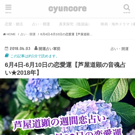
cyuncore
menu
search
恋愛・婚活
占い・開運
真実探究（陰謀論）
映画・海外ドラマ・
HOME
占い・開運
6月4日-6月10日の恋愛運【芦屋道顕の音魂占い★2018年】
2018.06.03
開運占い軍団
占い・開運
この記事は約1分で読めます。
6月4日-6月10日の恋愛運【芦屋道顕の音魂占
い★2018年】