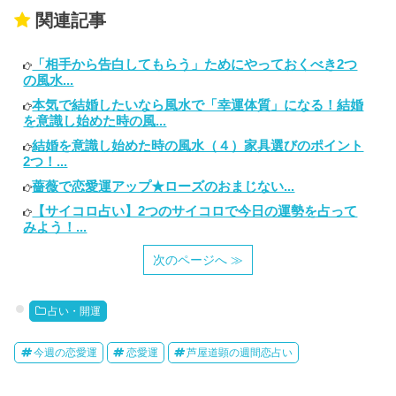
関連記事
「相手から告白してもらう」ためにやっておくべき2つ
の風水...
本気で結婚したいなら風水で「幸運体質」になる！結婚
を意識し始めた時の風...
結婚を意識し始めた時の風水（４）家具選びのポイント
2つ！...
薔薇で恋愛運アップ★ローズのおまじない...
【サイコロ占い】2つのサイコロで今日の運勢を占って
みよう！...
次のページへ ≫
占い・開運
今週の恋愛運
恋愛運
芦屋道顕の週間恋占い