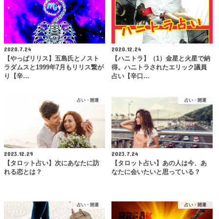
2020.7.24
2020.12.24
【やっぱリリス】五島氏とノスト
【ハニトラ】（1）金星と火星で納
ラダムスと1999年7月もリリス繋が
得。ハニトラされたエリック議員
り【辛…
占い【辛口…
占い・開運
占い・開運
2023.12.29
2023.7.24
【タロット占い】次にあなたに訪
【タロット占い】あの人は今、あ
れる恋とは？
なたに会いたいと思っている？
占い・開運
占い・開運