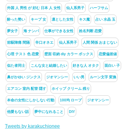
外国 人 男性 が 好む 日本 人 女性
仙人系男子
ハーフサム
酔った勢い
キープ 女
凛とした女性
キス魔
占い 水晶 玉
夢女子
海 ナンパ
仕事ができる女性
姓名判断 恋愛
前駆陣痛 間隔
辛口オネエ
仙人系男子
人間 関係 おまじない
心理 テスト 色 恋愛
壁面 収納 diy カラー ボックス
恋愛偏差値
似た者同士
こんな女と結婚したい
好きな人 オタク
面白い 子
鼻がかゆい ジンクス
ジオマンシー
いい男
ルーン文字 変換
エアコン 室内 配管 隠す
ホイップ クリーム 残り
本命の女性にしかしない行動
100均 ロープ
ジオマンシー
他愛もない話
夢中になれること
DIY
Tweets by karakuchionee