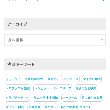
アーカイブ
注目キーワード
ほくろ占い
九星気学 相性
塩対応
ミステリアス
マイナビ婚活
トロファスト 類似
レシピ ノート ルーズリーフ
好きになる瞬間
クラブチャティオ
サムハラ神社 指輪
ハーフサム
男に好かれる男
ダイソー 財布
四大元素
見つめる
自分の気持ち タロット