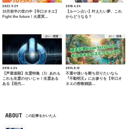
2023.9.29
2018.4.24
10月前半の世の中【辛口オネエ】
【ルーン占い】叶えたい夢、これ
Fight the future！火星冥…
からどうなる？
占い・開運
占い・開運
2018.4.24
2014.8.12
【芦屋道顕】生霊特集（3）あれも
不運や迷いを断ち切りたいなら
これも生霊のせいじゃ！生霊ある
『不動明王』にお参りを【辛口オ
ある【現代…
ネエの密教雑談…
ABOUT
この記事をかいた人