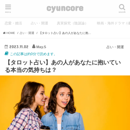
cyuncore
menu
search
恋愛・婚活
占い・開運
真実探究（陰謀論）
映画・海外ドラマ・
HOME
占い・開運
【タロット占い】あの人があなたに抱いている本当の気持ちは？
2023.11.02
May.S
占い・開運
この記事は約0分で読めます。
【タロット占い】あの人があなたに抱いてい
る本当の気持ちは？