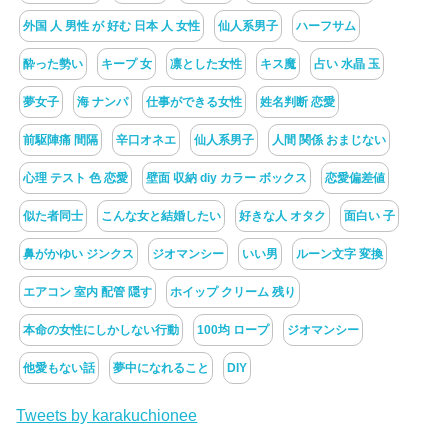
外国 人 男性 が 好む 日本 人 女性
仙人系男子
ハーフサム
酔った勢い
キープ 女
凛とした女性
キス魔
占い 水晶 玉
夢女子
海 ナンパ
仕事ができる女性
姓名判断 恋愛
前駆陣痛 間隔
辛口オネエ
仙人系男子
人間 関係 おまじない
心理 テスト 色 恋愛
壁面 収納 diy カラー ボックス
恋愛偏差値
似た者同士
こんな女と結婚したい
好きな人 オタク
面白い 子
鼻がかゆい ジンクス
ジオマンシー
いい男
ルーン文字 変換
エアコン 室内 配管 隠す
ホイップ クリーム 残り
本命の女性にしかしない行動
100均 ロープ
ジオマンシー
他愛もない話
夢中になれること
DIY
Tweets by karakuchionee