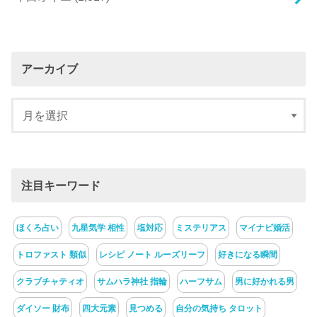
アーカイブ
注目キーワード
ほくろ占い
九星気学 相性
塩対応
ミステリアス
マイナビ婚活
トロファスト 類似
レシピ ノート ルーズリーフ
好きになる瞬間
クラブチャティオ
サムハラ神社 指輪
ハーフサム
男に好かれる男
ダイソー 財布
四大元素
見つめる
自分の気持ち タロット