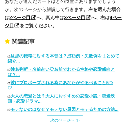
あなたが選んだカードはどの位置にありますでしょう
か。次のページから解説して行きます。
左を選んだ場合
は
2ページ目
へ、真ん中は
3ページ目
へ、右は
4ペー
ジ目
をご覧ください。
関連記事
旦那の転職に対する本音は？成功例・失敗例をまとめて
紹介...
姓名判断・名前占い♡名前でわかる性格や恋愛傾向と
は？...
彼にプロポーズされる為にあなたがやるべきこと5つ
♡...
大人の恋愛とは？大人におすすめの恋愛小説・恋愛映
画・恋愛ドラマ...
モテないのはなぜ？モテない原因とモテるための方法...
次のページへ ≫