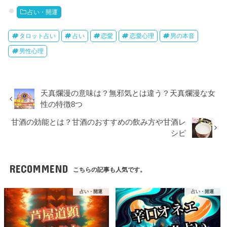
占い・開運
タロット占い
占い
恋愛
恋愛心理
男の本音
男性心理
天真爛漫の意味は？無邪気とは違う？天真爛漫な女
性の特徴8つ
甘酒の効能とは？甘酒のおすすめの飲み方や甘酒レ
シピ
RECOMMEND
こちらの記事も人気です。
占い・開運
占い・開運