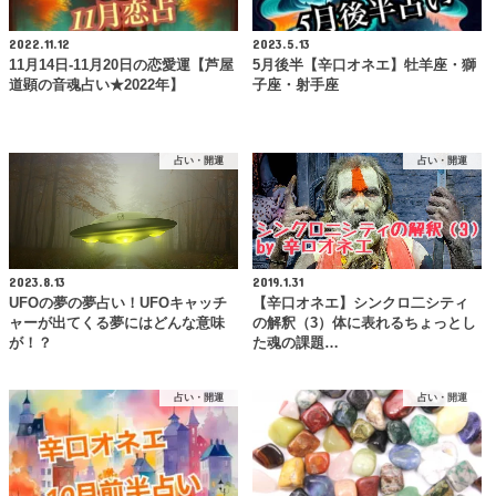
2022.11.12
2023.5.13
11月14日-11月20日の恋愛運【芦屋
5月後半【辛口オネエ】牡羊座・獅
道顕の音魂占い★2022年】
子座・射手座
占い・開運
占い・開運
2023.8.13
2019.1.31
UFOの夢の夢占い！UFOキャッチ
【辛口オネエ】シンクロ二シティ
ャーが出てくる夢にはどんな意味
の解釈（3）体に表れるちょっとし
が！？
た魂の課題…
占い・開運
占い・開運