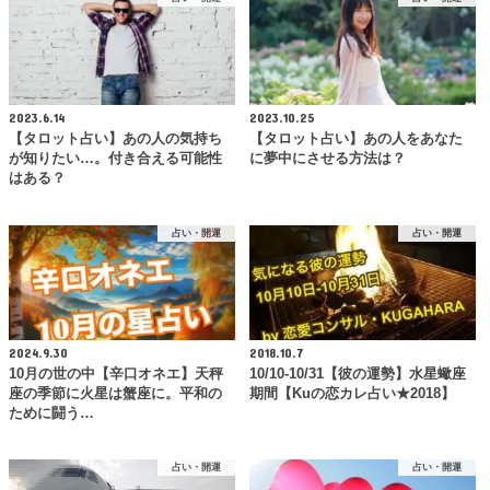
2023.6.14
2023.10.25
【タロット占い】あの人の気持ち
【タロット占い】あの人をあなた
が知りたい…。付き合える可能性
に夢中にさせる方法は？
はある？
占い・開運
占い・開運
2024.9.30
2018.10.7
10月の世の中【辛口オネエ】天秤
10/10-10/31【彼の運勢】水星蠍座
座の季節に火星は蟹座に。平和の
期間【Kuの恋カレ占い★2018】
ために闘う…
占い・開運
占い・開運