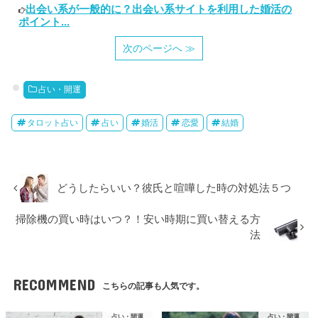
出会い系が一般的に？出会い系サイトを利用した婚活の
ポイント...
次のページへ ≫
占い・開運
タロット占い
占い
婚活
恋愛
結婚
どうしたらいい？彼氏と喧嘩した時の対処法５つ
掃除機の買い時はいつ？！安い時期に買い替える方
法
RECOMMEND
こちらの記事も人気です。
占い・開運
占い・開運