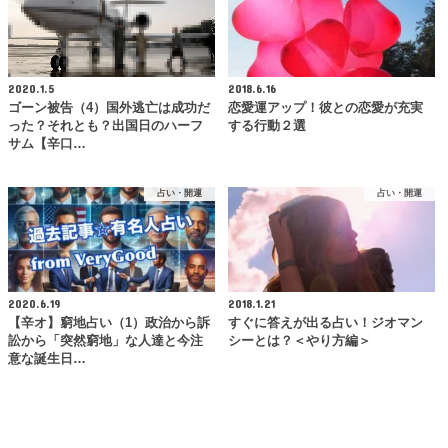
2020.1.5
2018.6.16
ゴーン被告（4）国外逃亡は成功だ
恋愛運アップ！彼との恋愛が充実
った？それとも？出国日のハーフ
する行動２選
サム【辛口…
占い・開運
占い・開運
2020.6.19
2018.1.21
【辛オ】窮地占い（1）政治から訴
すぐに答えが出る占い！ジオマン
訟から「突然窮地」な人達と今注
シーとは？＜やり方編＞
意な誕生日…