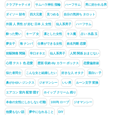
クラブチャティオ
サムハラ神社 指輪
ハーフサム
男に好かれる男
ダイソー 財布
四大元素
見つめる
自分の気持ち タロット
外国 人 男性 が 好む 日本 人 女性
仙人系男子
ハーフサム
酔った勢い
キープ 女
凛とした女性
キス魔
占い 水晶 玉
夢女子
海 ナンパ
仕事ができる女性
姓名判断 恋愛
前駆陣痛 間隔
辛口オネエ
仙人系男子
人間 関係 おまじない
心理 テスト 色 恋愛
壁面 収納 diy カラー ボックス
恋愛偏差値
似た者同士
こんな女と結婚したい
好きな人 オタク
面白い 子
鼻がかゆい ジンクス
ジオマンシー
いい男
ルーン文字 変換
エアコン 室内 配管 隠す
ホイップ クリーム 残り
本命の女性にしかしない行動
100均 ロープ
ジオマンシー
他愛もない話
夢中になれること
DIY