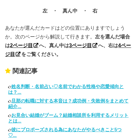
左 ・ 真ん中 ・ 右
あなたが選んだカードはどの位置にありますでしょう
か。次のページから解説して行きます。
左を選んだ場合
は
2ページ目
へ、真ん中は
3ページ目
へ、右は
4ペー
ジ目
をご覧ください。
関連記事
姓名判断・名前占い♡名前でわかる性格や恋愛傾向と
は？...
旦那の転職に対する本音は？成功例・失敗例をまとめて
紹介...
お見合い結婚がブーム？結婚相談所を利用するメリット
とは...
彼にプロポーズされる為にあなたがやるべきこと5つ
♡...