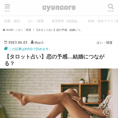
cyuncore
menu
search
恋愛・婚活
占い・開運
真実探究（陰謀論）
映画・海外ドラマ・
HOME
占い・開運
【タロット占い】恋の予感…結婚につながる？
2023.06.03
May.S
占い・開運
この記事は約0分で読めます。
【タロット占い】恋の予感…結婚につなが
る？