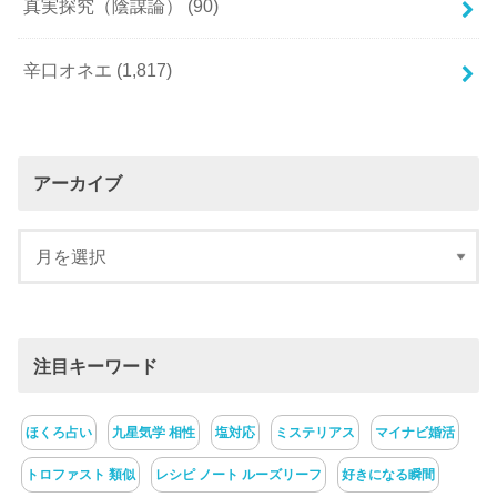
真実探究（陰謀論）
(90)
辛口オネエ
(1,817)
アーカイブ
注目キーワード
ほくろ占い
九星気学 相性
塩対応
ミステリアス
マイナビ婚活
トロファスト 類似
レシピ ノート ルーズリーフ
好きになる瞬間