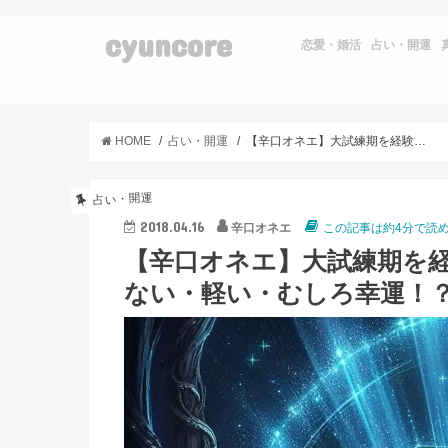
cyuncore
恋愛・婚活
占い・開運
HOME
占い・開運
【辛口オネエ】大試練期を経験後、再来した試練の星の影響がない・軽い・むしろ幸運！？
占い・開運
2018.04.16
辛口オネエ
この記事は約4分で読
【辛口オネエ】大試練期を
ない・軽い・むしろ幸運！