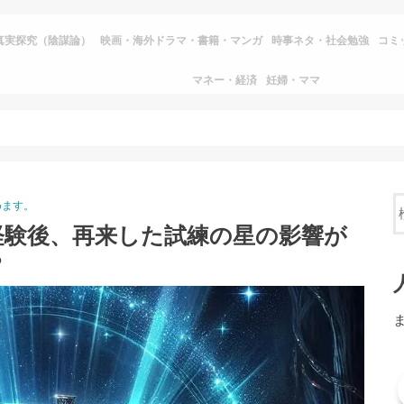
真実探究（陰謀論）
映画・海外ドラマ・書籍・マンガ
時事ネタ・社会勉強
コミ
マネー・経済
妊婦・ママ
めます。
経験後、再来した試練の星の影響が
？