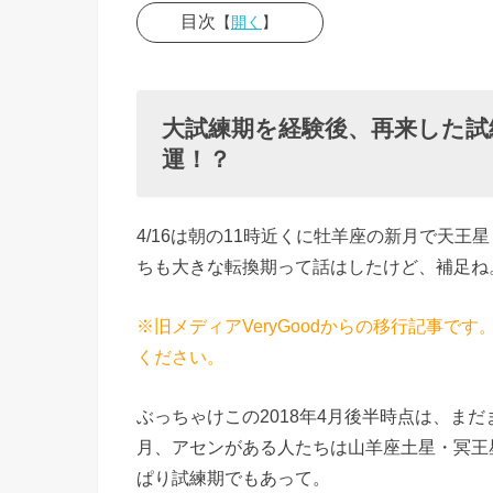
目次
【
開く
】
› 大試練
期を経験
後、再来
大試練期を経験後、再来した試
運！？
した試練
の星の影
響がな
4/16は朝の11時近くに牡羊座の新月で天
い・軽
ちも大きな転換期って話はしたけど、補足ね
い・むし
ろ幸
※旧メディアVeryGoodからの移行記事
運！？
ください。
»
ぶっちゃけこの2018年4月後半時点は、ま
■
月、アセンがある人たちは山羊座土星・冥王
大
ぱり試練期でもあって。
試