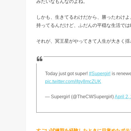
みたいなもんなのよね。
値
稼
しかも、生きてるわけだから、勝ったわけよ
ぎ
持ってるんだけど、ふだんの平穏な生活では
」
それが、冥王星がやってきて人生が大きく揺
Today just got super!
#Supergirl
is renew
pic.twitter.com/ifgy8mcZUK
— Supergirl (@TheCWSupergirl)
April 2,
すごい試練期を経験したときに目覚めたポテ