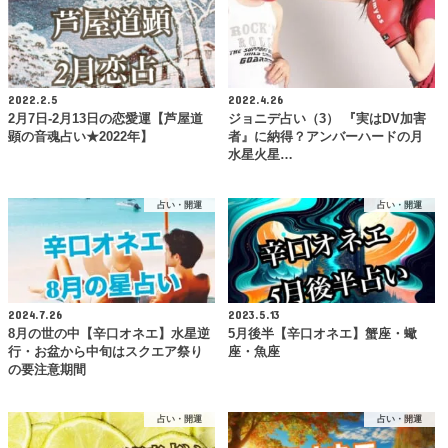
2022.2.5
2022.4.26
2月7日-2月13日の恋愛運【芦屋道
ジョニデ占い（3） 『実はDV加害
顕の音魂占い★2022年】
者』に納得？アンバーハードの月
水星火星…
占い・開運
占い・開運
2024.7.26
2023.5.13
8月の世の中【辛口オネエ】水星逆
5月後半【辛口オネエ】蟹座・蠍
行・お盆から中旬はスクエア祭り
座・魚座
の要注意期間
占い・開運
占い・開運