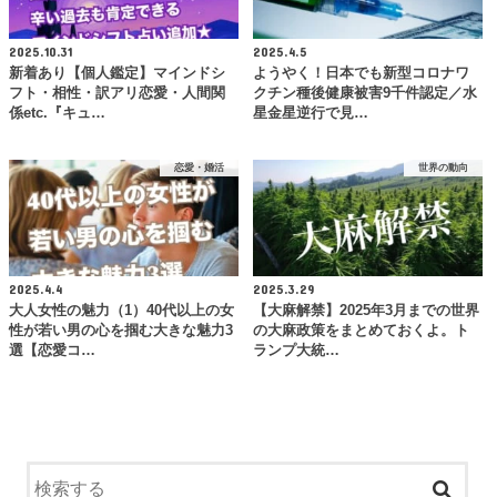
2025.10.31
2025.4.5
新着あり【個人鑑定】マインドシ
ようやく！日本でも新型コロナワ
フト・相性・訳アリ恋愛・人間関
クチン種後健康被害9千件認定／水
係etc.『キュ…
星金星逆行で見…
恋愛・婚活
世界の動向
2025.4.4
2025.3.29
大人女性の魅力（1）40代以上の女
【大麻解禁】2025年3月までの世界
性が若い男の心を掴む大きな魅力3
の大麻政策をまとめておくよ。ト
選【恋愛コ…
ランプ大統…