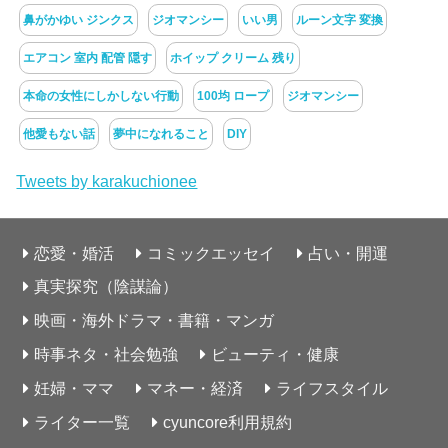
鼻がかゆい ジンクス
ジオマンシー
いい男
ルーン文字 変換
エアコン 室内 配管 隠す
ホイップ クリーム 残り
本命の女性にしかしない行動
100均 ロープ
ジオマンシー
他愛もない話
夢中になれること
DIY
Tweets by karakuchionee
恋愛・婚活
コミックエッセイ
占い・開運
真実探究（陰謀論）
映画・海外ドラマ・書籍・マンガ
時事ネタ・社会勉強
ビューティ・健康
妊婦・ママ
マネー・経済
ライフスタイル
ライター一覧
cyuncore利用規約