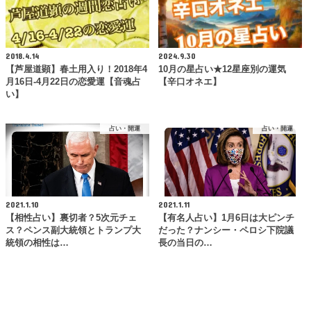
2018.4.14
2024.9.30
【芦屋道顕】春土用入り！2018年4
10月の星占い★12星座別の運気
月16日-4月22日の恋愛運【音魂占
【辛口オネエ】
い】
占い・開運
占い・開運
2021.1.10
2021.1.11
【相性占い】裏切者？5次元チェ
【有名人占い】1月6日は大ピンチ
ス？ペンス副大統領とトランプ大
だった？ナンシー・ペロシ下院議
統領の相性は…
長の当日の…