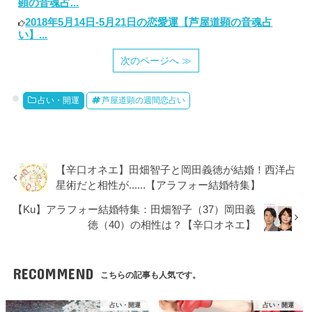
顕の音魂占...
2018年5月14日-5月21日の恋愛運【芦屋道顕の音魂占
い】...
次のページへ ≫
占い・開運
芦屋道顕の週間恋占い
【辛口オネエ】田畑智子と岡田義徳が結婚！西洋占
星術だと相性が......【アラフォー結婚特集】
【Ku】アラフォー結婚特集：田畑智子（37）岡田義
徳（40）の相性は？【辛口オネエ】
RECOMMEND
こちらの記事も人気です。
占い・開運
占い・開運