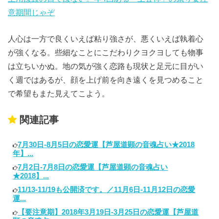
意期間じゃぞ
人心は一方で良くいえば粘り強さが、悪くいえば執着心
が強くなる。些細なことにこだわりクヨクヨしても物事
は立ちいかぬ。地の気が強く恋路も現状と足元に目がい
く週ではあるが、顔を上げ前を向き遠くを見つめること
で希望もまた見えてこよう。
関連記事
7月30日-8月5日の恋愛運【芦屋道顕の音魂占い★2018
年】...
7月2日-7月8日の恋愛運【芦屋道顕の音魂占い
★2018】...
11/13-11/19も公開済です。／11月6日-11月12日の恋愛
運...
【要注意期】2018年3月19日-3月25日の恋愛運【芦屋道