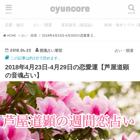
cyuncore
menu
search
恋愛・婚活
占い・開運
真実探究（陰謀論）
映画・海外ドラマ・
HOME
占い・開運
2018年4月23日-4月29日の恋愛運【芦屋道顕の音魂占い】
2018.04.22
開運占い軍団
占い・開運
この記事は約1分で読めます。
2018年4月23日-4月29日の恋愛運【芦屋道顕
の音魂占い】