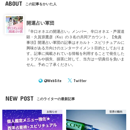
ABOUT
この記事をかいた人
開運占い軍団
『辛口オネエの開運占い』メンバー、辛口オネエ・芦屋道
顕・久賀原鷹彦（Ku）の３名の共同アカウント。【免責
事項】開運占い軍団の記事はオカルト・スピリチュアルに
興味がある方向けのエンターテイメント目的としておりま
す。記事に掲載されている情報を利用することで発生した
トラブルや損失、損害に対して、当方は一切責任を負いま
せん。予めご了承ください。
WebSite
Twitter
NEW POST
このライターの最新記事
お知らせ
世界の動向