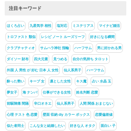
注目キーワード
ほくろ占い
九星気学 相性
塩対応
ミステリアス
マイナビ婚活
トロファスト 類似
レシピ ノート ルーズリーフ
好きになる瞬間
クラブチャティオ
サムハラ神社 指輪
ハーフサム
男に好かれる男
ダイソー 財布
四大元素
見つめる
自分の気持ち タロット
外国 人 男性 が 好む 日本 人 女性
仙人系男子
ハーフサム
酔った勢い
キープ 女
凛とした女性
キス魔
占い 水晶 玉
夢女子
海 ナンパ
仕事ができる女性
姓名判断 恋愛
前駆陣痛 間隔
辛口オネエ
仙人系男子
人間 関係 おまじない
心理 テスト 色 恋愛
壁面 収納 diy カラー ボックス
恋愛偏差値
似た者同士
こんな女と結婚したい
好きな人 オタク
面白い 子