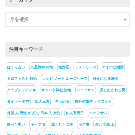
注目キーワード
ほくろ占い
九星気学 相性
塩対応
ミステリアス
マイナビ婚活
トロファスト 類似
レシピ ノート ルーズリーフ
好きになる瞬間
クラブチャティオ
サムハラ神社 指輪
ハーフサム
男に好かれる男
ダイソー 財布
四大元素
見つめる
自分の気持ち タロット
外国 人 男性 が 好む 日本 人 女性
仙人系男子
ハーフサム
酔った勢い
キープ 女
凛とした女性
キス魔
占い 水晶 玉