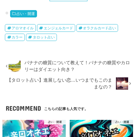
占い・開運
アロマオイル
エンジェルカード
オラクルカード占い
カラー
タロット占い
バナナの糖質について教えて！バナナの糖質やカロ
リーはダイエット向き？
【タロット占い】進展しない恋…いつまでもこのま
まなの？
RECOMMEND
こちらの記事も人気です。
占い・開運
占い・開運