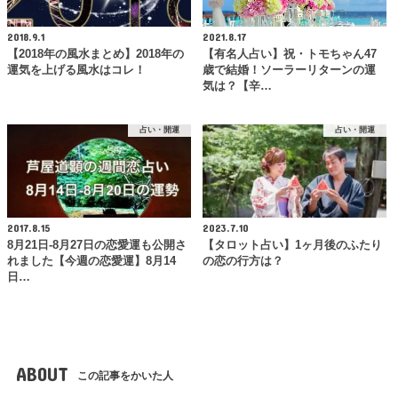
2018.9.1
2021.8.17
【2018年の風水まとめ】2018年の
【有名人占い】祝・トモちゃん47
運気を上げる風水はコレ！
歳で結婚！ソーラーリターンの運
気は？【辛…
占い・開運
占い・開運
2017.8.15
2023.7.10
8月21日-8月27日の恋愛運も公開さ
【タロット占い】1ヶ月後のふたり
れました【今週の恋愛運】8月14
の恋の行方は？
日…
ABOUT
この記事をかいた人