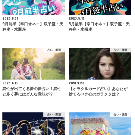
2023.8.31
2023.5.13
9月前半【辛口オネエ】双子座・天
5月後半【辛口オネエ】双子座・天
秤座・水瓶座
秤座・水瓶座
占い・開運
占い・開運
2023.4.13
2018.9.20
異性が出てくる夢の夢占い！異性
【オラクルカード占い】あなたが
と歩く夢にはどんな意味が？
捨てるべき心のガラクタは？
占い・開運
占い・開運