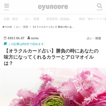
cyuncore
menu
search
恋愛・婚活
占い・開運
真実探究（陰謀論）
映画・海外ドラマ・
HOME
占い・開運
【オラクルカード占い】勝負の時にあなたの味方になってくれるカラーとアロマオイルは？
2023.06.07
dahlia
占い・開運
この記事は約0分で読めます。
【オラクルカード占い】勝負の時にあなたの
味方になってくれるカラーとアロマオイル
は？