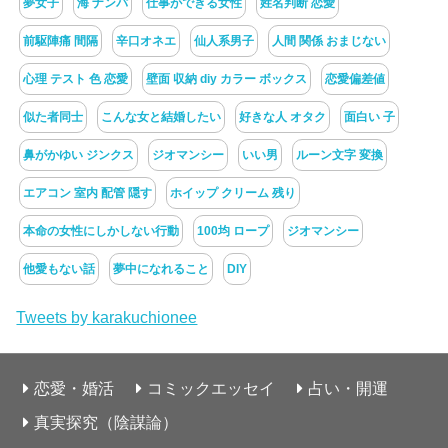
夢女子
海 ナンパ
仕事ができる女性
姓名判断 恋愛
前駆陣痛 間隔
辛口オネエ
仙人系男子
人間 関係 おまじない
心理 テスト 色 恋愛
壁面 収納 diy カラー ボックス
恋愛偏差値
似た者同士
こんな女と結婚したい
好きな人 オタク
面白い 子
鼻がかゆい ジンクス
ジオマンシー
いい男
ルーン文字 変換
エアコン 室内 配管 隠す
ホイップ クリーム 残り
本命の女性にしかしない行動
100均 ロープ
ジオマンシー
他愛もない話
夢中になれること
DIY
Tweets by karakuchionee
恋愛・婚活
コミックエッセイ
占い・開運
真実探究（陰謀論）