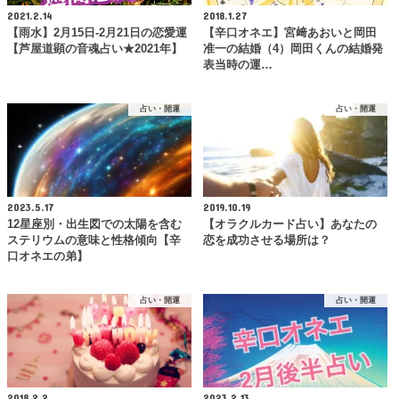
2021.2.14
2018.1.27
【雨水】2月15日-2月21日の恋愛運
【辛口オネエ】宮﨑あおいと岡田
【芦屋道顕の音魂占い★2021年】
准一の結婚（4）岡田くんの結婚発
表当時の運…
占い・開運
占い・開運
2023.5.17
2019.10.19
12星座別・出生図での太陽を含む
【オラクルカード占い】あなたの
ステリウムの意味と性格傾向【辛
恋を成功させる場所は？
口オネエの弟】
占い・開運
占い・開運
2018.2.2
2023.2.13