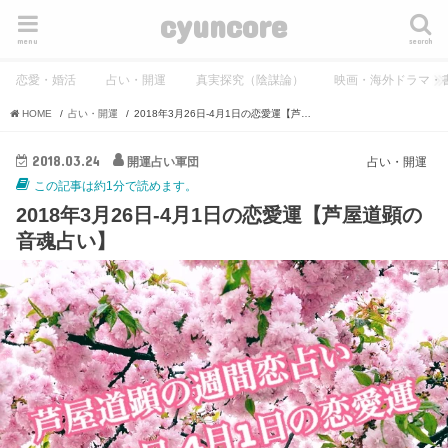
cyuncore
menu
search
恋愛・婚活
占い・開運
真実探究（陰謀論）
映画・海外ドラマ・
HOME
占い・開運
2018年3月26日-4月1日の恋愛運【芦屋道顕の音魂占い】
2018.03.24
開運占い軍団
占い・開運
この記事は約1分で読めます。
2018年3月26日-4月1日の恋愛運【芦屋道顕の
音魂占い】