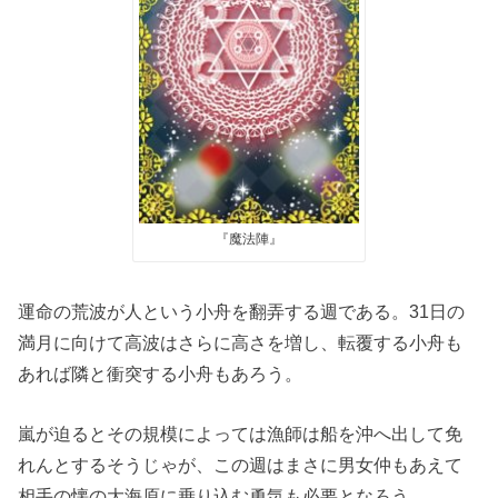
『魔法陣』
運命の荒波が人という小舟を翻弄する週である。31日の
満月に向けて高波はさらに高さを増し、転覆する小舟も
あれば隣と衝突する小舟もあろう。
嵐が迫るとその規模によっては漁師は船を沖へ出して免
れんとするそうじゃが、この週はまさに男女仲もあえて
相手の懐の大海原に乗り込む勇気も必要となろう。