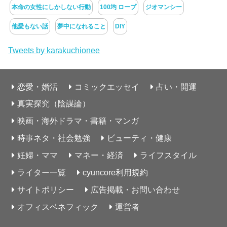
本命の女性にしかしない行動
100均 ロープ
ジオマンシー
他愛もない話
夢中になれること
DIY
Tweets by karakuchionee
恋愛・婚活
コミックエッセイ
占い・開運
真実探究（陰謀論）
映画・海外ドラマ・書籍・マンガ
時事ネタ・社会勉強
ビューティ・健康
妊婦・ママ
マネー・経済
ライフスタイル
ライター一覧
cyuncore利用規約
サイトポリシー
広告掲載・お問い合わせ
オフィスベネフィック
運営者