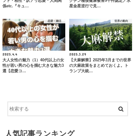
フト・相性・訳アリ恋愛・人間関
クチン種後健康被害9千件認定／水
係etc.『キュ…
星金星逆行で見…
恋愛・婚活
世界の動向
2025.4.4
2025.3.29
大人女性の魅力（1）40代以上の女
【大麻解禁】2025年3月までの世界
性が若い男の心を掴む大きな魅力3
の大麻政策をまとめておくよ。ト
選【恋愛コ…
ランプ大統…
人気記事ランキング