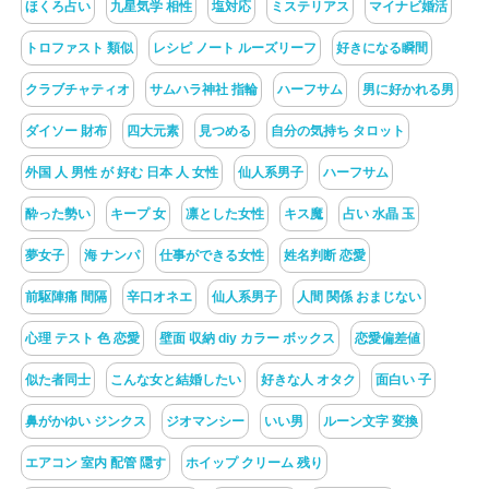
ほくろ占い
九星気学 相性
塩対応
ミステリアス
マイナビ婚活
トロファスト 類似
レシピ ノート ルーズリーフ
好きになる瞬間
クラブチャティオ
サムハラ神社 指輪
ハーフサム
男に好かれる男
ダイソー 財布
四大元素
見つめる
自分の気持ち タロット
外国 人 男性 が 好む 日本 人 女性
仙人系男子
ハーフサム
酔った勢い
キープ 女
凛とした女性
キス魔
占い 水晶 玉
夢女子
海 ナンパ
仕事ができる女性
姓名判断 恋愛
前駆陣痛 間隔
辛口オネエ
仙人系男子
人間 関係 おまじない
心理 テスト 色 恋愛
壁面 収納 diy カラー ボックス
恋愛偏差値
似た者同士
こんな女と結婚したい
好きな人 オタク
面白い 子
鼻がかゆい ジンクス
ジオマンシー
いい男
ルーン文字 変換
エアコン 室内 配管 隠す
ホイップ クリーム 残り