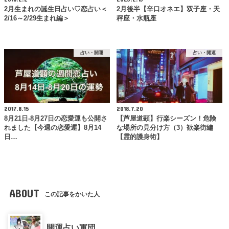
2月生まれの誕生日占い♡恋占い＜
2月後半【辛口オネエ】双子座・天
2/16～2/29生まれ編＞
秤座・水瓶座
占い・開運
占い・開運
2017.8.15
2018.7.20
8月21日-8月27日の恋愛運も公開さ
【芦屋道顕】行楽シーズン！危険
れました【今週の恋愛運】8月14
な場所の見分け方（3）歓楽街編
日…
【霊的護身術】
ABOUT
この記事をかいた人
開運占い軍団