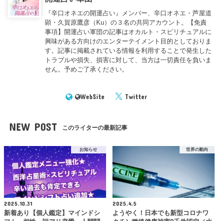
『辛口オネエの開運占い』メンバー、辛口オネエ・芦屋道
顕・久賀原鷹彦（Ku）の３名の共同アカウント。【免責
事項】開運占い軍団の記事はオカルト・スピリチュアルに
興味がある方向けのエンターテイメント目的としておりま
す。記事に掲載されている情報を利用することで発生した
トラブルや損失、損害に対して、当方は一切責任を負いま
せん。予めご了承ください。
WebSite
Twitter
NEW POST
このライターの最新記事
お知らせ
世界の動向
2025.10.31
2025.4.5
新着あり【個人鑑定】マインドシ
ようやく！日本でも新型コロナワ