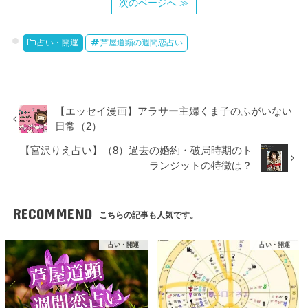
次のページへ ≫
占い・開運
芦屋道顕の週間恋占い
【エッセイ漫画】アラサー主婦くま子のふがいない
日常（2）
【宮沢りえ占い】（8）過去の婚約・破局時期のト
ランジットの特徴は？
RECOMMEND
こちらの記事も人気です。
占い・開運
占い・開運