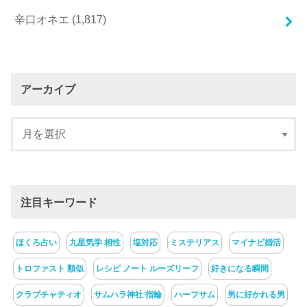
辛口オネエ
(1,817)
アーカイブ
注目キーワード
ほくろ占い
九星気学 相性
塩対応
ミステリアス
マイナビ婚活
トロファスト 類似
レシピ ノート ルーズリーフ
好きになる瞬間
クラブチャティオ
サムハラ神社 指輪
ハーフサム
男に好かれる男