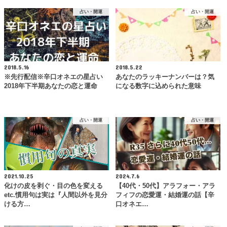
占い・開運
占い・開運
2018.5.16
2018.5.22
※先行配信※辛口オネエの星占い
あなたのラッキーナンバーは？気
2018年下半期あなたの恋と運命
になる数字に込められた意味
占い・開運
占い・開運
2021.10.25
2024.7.6
化けの皮を剥ぐ・目の色を変える
【40代・50代】アラフォー・アラ
etc.慣用句は実は『人間以外を見分
フィフの恋愛運・結婚運の話【辛
ける方…
口オネエ…