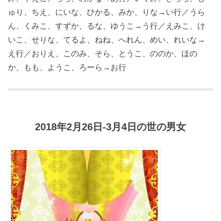
ゅり、ちえ、にいな、ひかる、みか、りな→い行／うら
ん、くみこ、すずか、るな、ゆうこ→う行／えみこ、け
いこ、せりな、てるよ、ねね、へれん、めい、れいな→
え行／おりえ、このみ、そら、とうこ、ののか、ほの
か、もも、ようこ、ろーら→お行
2018年2月26日-3月4日の世の男女