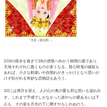
『天后（逆位置）』
2/19の雨水を過ぎて3/6の啓蟄へ向かう狭間の週であり、
天地それぞれに蠢くものが多くなる。疑心暗鬼の破綻も
あれば、小さな勘違いや自惚れがきっかけとなり思いが
けず紡がれる奇妙な恋物語もあろう。
3/2には満月を迎え、人の心の奥の愛も邪な想いも溢れ出
す。これまで予感でしかなかった誰やらの愛あるいは下
心も、その姿を月光の下に晒すやもしれぬのう。