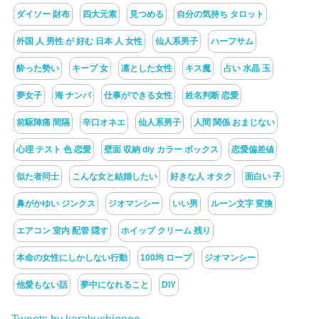
ダイソー 財布
四大元素
見つめる
自分の気持ち タロット
外国 人 男性 が 好む 日本 人 女性
仙人系男子
ハーフサム
酔った勢い
キープ 女
凛とした女性
キス魔
占い 水晶 玉
夢女子
海 ナンパ
仕事ができる女性
姓名判断 恋愛
前駆陣痛 間隔
辛口オネエ
仙人系男子
人間 関係 おまじない
心理 テスト 色 恋愛
壁面 収納 diy カラー ボックス
恋愛偏差値
似た者同士
こんな女と結婚したい
好きな人 オタク
面白い 子
鼻がかゆい ジンクス
ジオマンシー
いい男
ルーン文字 変換
エアコン 室内 配管 隠す
ホイップ クリーム 残り
本命の女性にしかしない行動
100均 ロープ
ジオマンシー
他愛もない話
夢中になれること
DIY
Tweets by karakuchionee