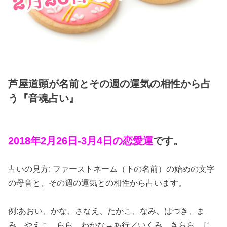
芦屋道顕が名前とその週の運気の相性から占
う『音魂占い』
2018年2月26日-3月4日の恋愛運
です。
占いの見方: ファーストネーム（下の名前）の始めの文字
の母音と、その週の運気との相性から占います。
例:あおい、かな、さなえ、たかこ、なみ、はづき、ま
み、やえこ、らら、わかな→あ行／いくみ、きらら、じ