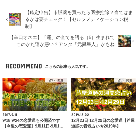
【確定申告】市販薬を買ったら医療控除？当てはま
るかは要チェック！【セルフメディケーション税
制】
【辛口オネエ】「運」の全てを語る（5）生まれて
このかた運が悪い？アンタ「元異星人」かもね
RECOMMEND
こちらの記事も人気です。
占い・開運
占い・開運
2017.9.11
2019.12.22
9/18-9/24の恋愛運も公開済です
12月23日-12月29日の恋愛運【芦屋
【今週の恋愛運】9月11日-9月1…
道顕の音魂占い★2019年】