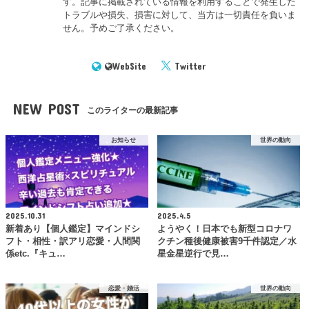
す。記事に掲載されている情報を利用することで発生した
トラブルや損失、損害に対して、当方は一切責任を負いま
せん。予めご了承ください。
WebSite
Twitter
NEW POST
このライターの最新記事
お知らせ
世界の動向
2025.10.31
2025.4.5
新着あり【個人鑑定】マインドシ
ようやく！日本でも新型コロナワ
フト・相性・訳アリ恋愛・人間関
クチン種後健康被害9千件認定／水
係etc.『キュ…
星金星逆行で見…
恋愛・婚活
世界の動向