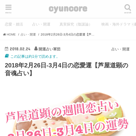
cyuncore
menu
search
恋愛・婚活
占い・開運
真実探究（陰謀論）
映画・海外ドラマ・
HOME
占い・開運
2018年2月26日-3月4日の恋愛運【芦屋道顕の音魂占い】
2018.02.24
開運占い軍団
占い・開運
この記事は約1分で読めます。
2018年2月26日-3月4日の恋愛運【芦屋道顕の
音魂占い】