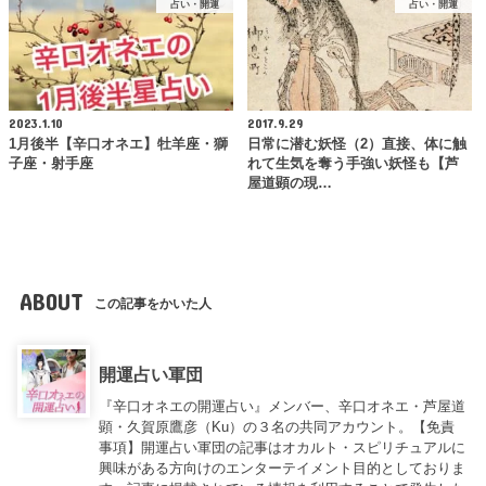
占い・開運
占い・開運
2023.1.10
2017.9.29
1月後半【辛口オネエ】牡羊座・獅
日常に潜む妖怪（2）直接、体に触
子座・射手座
れて生気を奪う手強い妖怪も【芦
屋道顕の現…
ABOUT
この記事をかいた人
開運占い軍団
『辛口オネエの開運占い』メンバー、辛口オネエ・芦屋道
顕・久賀原鷹彦（Ku）の３名の共同アカウント。【免責
事項】開運占い軍団の記事はオカルト・スピリチュアルに
興味がある方向けのエンターテイメント目的としておりま