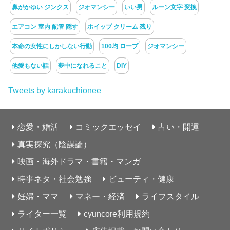
鼻がかゆい ジンクス
ジオマンシー
いい男
ルーン文字 変換
エアコン 室内 配管 隠す
ホイップ クリーム 残り
本命の女性にしかしない行動
100均 ロープ
ジオマンシー
他愛もない話
夢中になれること
DIY
Tweets by karakuchionee
恋愛・婚活
コミックエッセイ
占い・開運
真実探究（陰謀論）
映画・海外ドラマ・書籍・マンガ
時事ネタ・社会勉強
ビューティ・健康
妊婦・ママ
マネー・経済
ライフスタイル
ライター一覧
cyuncore利用規約