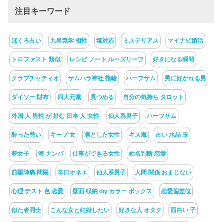
注目キーワード
ほくろ占い
九星気学 相性
塩対応
ミステリアス
マイナビ婚活
トロファスト 類似
レシピ ノート ルーズリーフ
好きになる瞬間
クラブチャティオ
サムハラ神社 指輪
ハーフサム
男に好かれる男
ダイソー 財布
四大元素
見つめる
自分の気持ち タロット
外国 人 男性 が 好む 日本 人 女性
仙人系男子
ハーフサム
酔った勢い
キープ 女
凛とした女性
キス魔
占い 水晶 玉
夢女子
海 ナンパ
仕事ができる女性
姓名判断 恋愛
前駆陣痛 間隔
辛口オネエ
仙人系男子
人間 関係 おまじない
心理 テスト 色 恋愛
壁面 収納 diy カラー ボックス
恋愛偏差値
似た者同士
こんな女と結婚したい
好きな人 オタク
面白い 子