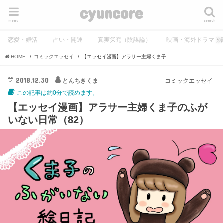
cyuncore
menu
search
恋愛・婚活
占い・開運
真実探究（陰謀論）
映画・海外ドラマ・
HOME
コミックエッセイ
【エッセイ漫画】アラサー主婦くま子のふがいない日常（82）
2018.12.30
とんちきくま
コミックエッセイ
この記事は約0分で読めます。
【エッセイ漫画】アラサー主婦くま子のふが
いない日常（82）