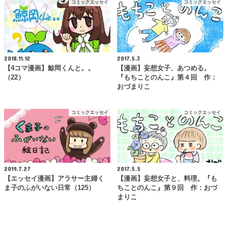
コミックエッセイ
コミックエッセイ
2018.11.12
2017.5.3
【4コマ漫画】鯨岡くんと。。
【漫画】妄想女子、あつめる。
（22）
『もちことのんこ』第４回 作：
おづまりこ
コミックエッセイ
コミックエッセイ
2019.7.27
2017.5.5
【エッセイ漫画】アラサー主婦く
【漫画】妄想女子と、料理。『も
ま子のふがいない日常（125）
ちことのんこ』第９回 作：おづ
まりこ