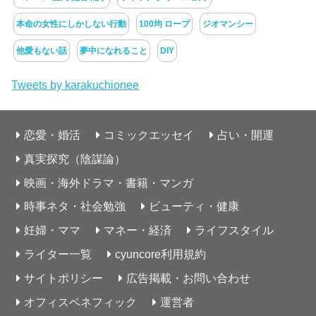
本命の女性にしかしない行動
100均 ロープ
ジオマンシー
他愛もない話
夢中になれること
DIY
Tweets by karakuchionee
恋愛・婚活
コミックエッセイ
占い・開運
真実探究（陰謀論）
映画・海外ドラマ・書籍・マンガ
時事ネタ・社会勉強
ビューティ・健康
妊婦・ママ
マネー・経済
ライフスタイル
ライター一覧
cyuncore利用規約
サイトポリシー
広告掲載・お問い合わせ
オフィスベネフィック
運営者