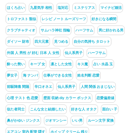
ほくろ占い
九星気学 相性
塩対応
ミステリアス
マイナビ婚活
トロファスト 類似
レシピ ノート ルーズリーフ
好きになる瞬間
クラブチャティオ
サムハラ神社 指輪
ハーフサム
男に好かれる男
ダイソー 財布
四大元素
見つめる
自分の気持ち タロット
外国 人 男性 が 好む 日本 人 女性
仙人系男子
ハーフサム
酔った勢い
キープ 女
凛とした女性
キス魔
占い 水晶 玉
夢女子
海 ナンパ
仕事ができる女性
姓名判断 恋愛
前駆陣痛 間隔
辛口オネエ
仙人系男子
人間 関係 おまじない
心理 テスト 色 恋愛
壁面 収納 diy カラー ボックス
恋愛偏差値
似た者同士
こんな女と結婚したい
好きな人 オタク
面白い 子
鼻がかゆい ジンクス
ジオマンシー
いい男
ルーン文字 変換
エアコン 室内 配管 隠す
ホイップ クリーム 残り