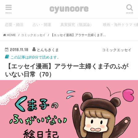
cyuncore
menu
search
恋愛・婚活
占い・開運
真実探究（陰謀論）
映画・海外ドラマ・
HOME
コミックエッセイ
【エッセイ漫画】アラサー主婦くま子のふがいない日常（70）
2018.11.18
とんちきくま
コミックエッセイ
この記事は約0分で読めます。
【エッセイ漫画】アラサー主婦くま子のふが
いない日常（70）