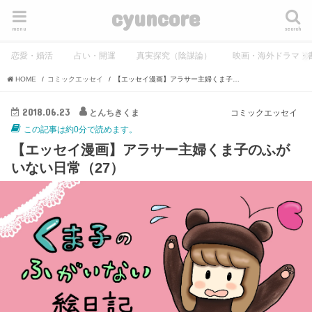
cyuncore
menu
search
恋愛・婚活
占い・開運
真実探究（陰謀論）
映画・海外ドラマ・
HOME
コミックエッセイ
【エッセイ漫画】アラサー主婦くま子のふがいない日常（27）
2018.06.23
とんちきくま
コミックエッセイ
この記事は約0分で読めます。
【エッセイ漫画】アラサー主婦くま子のふが
いない日常（27）