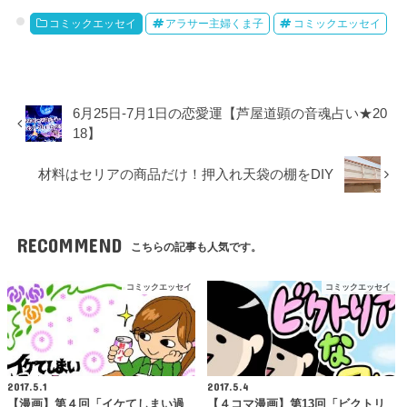
コミックエッセイ
アラサー主婦くま子
コミックエッセイ
6月25日-7月1日の恋愛運【芦屋道顕の音魂占い★20
18】
材料はセリアの商品だけ！押入れ天袋の棚をDIY
RECOMMEND
こちらの記事も人気です。
コミックエッセイ
コミックエッセイ
2017.5.1
2017.5.4
【漫画】第４回「イケてしまい過
【４コマ漫画】第13回「ビクトリ