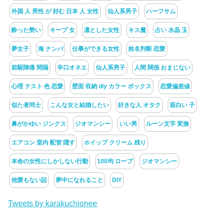
外国 人 男性 が 好む 日本 人 女性
仙人系男子
ハーフサム
酔った勢い
キープ 女
凛とした女性
キス魔
占い 水晶 玉
夢女子
海 ナンパ
仕事ができる女性
姓名判断 恋愛
前駆陣痛 間隔
辛口オネエ
仙人系男子
人間 関係 おまじない
心理 テスト 色 恋愛
壁面 収納 diy カラー ボックス
恋愛偏差値
似た者同士
こんな女と結婚したい
好きな人 オタク
面白い 子
鼻がかゆい ジンクス
ジオマンシー
いい男
ルーン文字 変換
エアコン 室内 配管 隠す
ホイップ クリーム 残り
本命の女性にしかしない行動
100均 ロープ
ジオマンシー
他愛もない話
夢中になれること
DIY
Tweets by karakuchionee