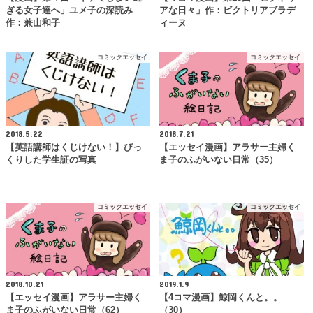
ぎる女子達へ」ユメ子の深読み
アな日々」作：ビクトリアブラデ
作：兼山和子
ィーヌ
コミックエッセイ
コミックエッセイ
2018.5.22
2018.7.21
【英語講師はくじけない！】びっ
【エッセイ漫画】アラサー主婦く
くりした学生証の写真
ま子のふがいない日常（35）
コミックエッセイ
コミックエッセイ
2018.10.21
2019.1.9
【エッセイ漫画】アラサー主婦く
【4コマ漫画】鯨岡くんと。。
ま子のふがいない日常（62）
（30）