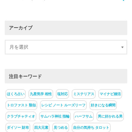
アーカイブ
注目キーワード
ほくろ占い
九星気学 相性
塩対応
ミステリアス
マイナビ婚活
トロファスト 類似
レシピ ノート ルーズリーフ
好きになる瞬間
クラブチャティオ
サムハラ神社 指輪
ハーフサム
男に好かれる男
ダイソー 財布
四大元素
見つめる
自分の気持ち タロット