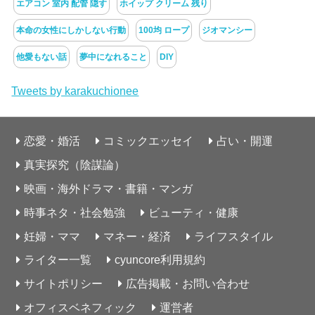
エアコン 室内 配管 隠す
ホイップ クリーム 残り
本命の女性にしかしない行動
100均 ロープ
ジオマンシー
他愛もない話
夢中になれること
DIY
Tweets by karakuchionee
恋愛・婚活
コミックエッセイ
占い・開運
真実探究（陰謀論）
映画・海外ドラマ・書籍・マンガ
時事ネタ・社会勉強
ビューティ・健康
妊婦・ママ
マネー・経済
ライフスタイル
ライター一覧
cyuncore利用規約
サイトポリシー
広告掲載・お問い合わせ
オフィスベネフィック
運営者