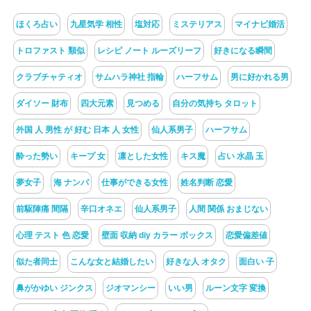
ほくろ占い
九星気学 相性
塩対応
ミステリアス
マイナビ婚活
トロファスト 類似
レシピ ノート ルーズリーフ
好きになる瞬間
クラブチャティオ
サムハラ神社 指輪
ハーフサム
男に好かれる男
ダイソー 財布
四大元素
見つめる
自分の気持ち タロット
外国 人 男性 が 好む 日本 人 女性
仙人系男子
ハーフサム
酔った勢い
キープ 女
凛とした女性
キス魔
占い 水晶 玉
夢女子
海 ナンパ
仕事ができる女性
姓名判断 恋愛
前駆陣痛 間隔
辛口オネエ
仙人系男子
人間 関係 おまじない
心理 テスト 色 恋愛
壁面 収納 diy カラー ボックス
恋愛偏差値
似た者同士
こんな女と結婚したい
好きな人 オタク
面白い 子
鼻がかゆい ジンクス
ジオマンシー
いい男
ルーン文字 変換