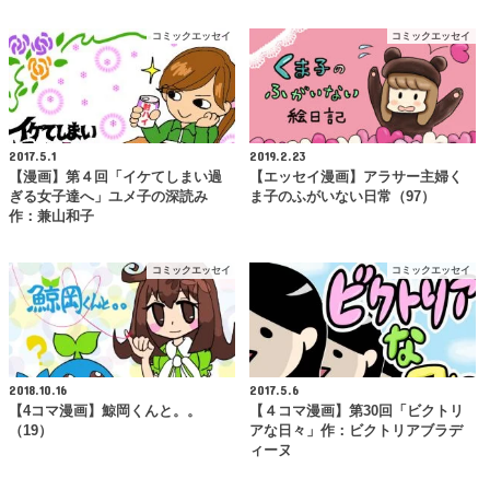
コミックエッセイ
コミックエッセイ
2017.5.1
2019.2.23
【漫画】第４回「イケてしまい過
【エッセイ漫画】アラサー主婦く
ぎる女子達へ」ユメ子の深読み
ま子のふがいない日常（97）
作：兼山和子
コミックエッセイ
コミックエッセイ
2018.10.16
2017.5.6
【4コマ漫画】鯨岡くんと。。
【４コマ漫画】第30回「ビクトリ
（19）
アな日々」作：ビクトリアブラデ
ィーヌ