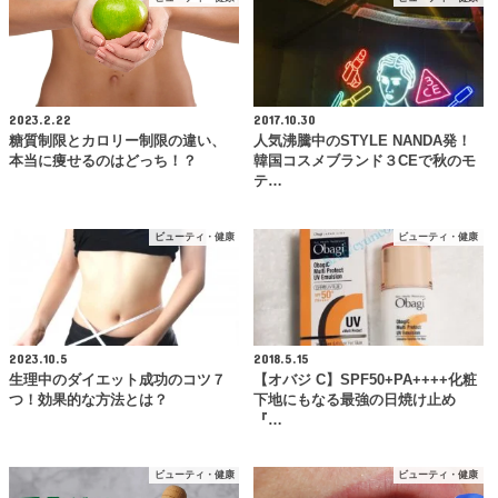
2023.2.22
2017.10.30
糖質制限とカロリー制限の違い、
人気沸騰中のSTYLE NANDA発！
本当に痩せるのはどっち！？
韓国コスメブランド３CEで秋のモ
テ…
ビューティ・健康
ビューティ・健康
2023.10.5
2018.5.15
生理中のダイエット成功のコツ７
【オバジ C】SPF50+PA++++化粧
つ！効果的な方法とは？
下地にもなる最強の日焼け止め
『…
ビューティ・健康
ビューティ・健康