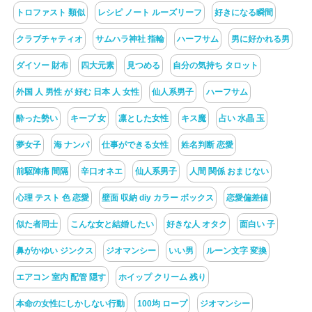
トロファスト 類似
レシピ ノート ルーズリーフ
好きになる瞬間
クラブチャティオ
サムハラ神社 指輪
ハーフサム
男に好かれる男
ダイソー 財布
四大元素
見つめる
自分の気持ち タロット
外国 人 男性 が 好む 日本 人 女性
仙人系男子
ハーフサム
酔った勢い
キープ 女
凛とした女性
キス魔
占い 水晶 玉
夢女子
海 ナンパ
仕事ができる女性
姓名判断 恋愛
前駆陣痛 間隔
辛口オネエ
仙人系男子
人間 関係 おまじない
心理 テスト 色 恋愛
壁面 収納 diy カラー ボックス
恋愛偏差値
似た者同士
こんな女と結婚したい
好きな人 オタク
面白い 子
鼻がかゆい ジンクス
ジオマンシー
いい男
ルーン文字 変換
エアコン 室内 配管 隠す
ホイップ クリーム 残り
本命の女性にしかしない行動
100均 ロープ
ジオマンシー