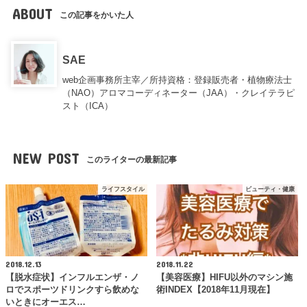
ABOUT
この記事をかいた人
SAE
web企画事務所主宰／所持資格：登録販売者・植物療法士
（NAO）アロマコーディネーター（JAA）・クレイテラピ
スト（ICA）
NEW POST
このライターの最新記事
ライフスタイル
ビューティ・健康
2018.12.13
2018.11.22
【脱水症状】インフルエンザ・ノ
【美容医療】HIFU以外のマシン施
ロでスポーツドリンクすら飲めな
術INDEX【2018年11月現在】
いときにオーエス…