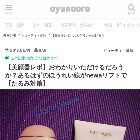
cyuncore
menu
search
恋愛・婚活
占い・開運
真実探究（陰謀論）
映画・海外ドラマ・
HOME
ビューティ・健康
【美顔器レポ】おわかりいただけるだろうか？あるはずのほうれい線がnewaリフトで【たるみ対策】
2017.06.19
SAE
ビューティ・健康
この記事は約1分で読めます。
【美顔器レポ】おわかりいただけるだろう
か？あるはずのほうれい線がnewaリフトで
【たるみ対策】